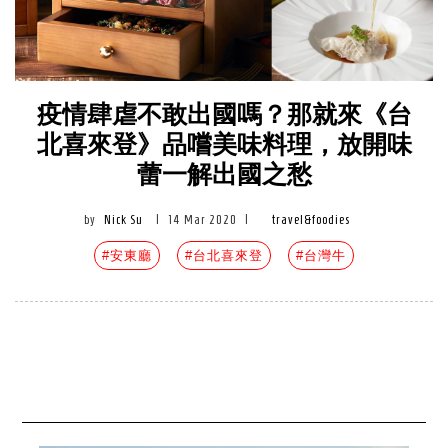
疫情肆虐不敢出國嗎？那就來《台
北喜來登》品嚐美味料理，放開味
蕾一解出國之愁
by
Nick Su
|
14 Mar 2020
|
travel&foodies
#安東廳
#台北喜來登
#台灣牛