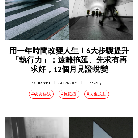
用一年時間改變人生！6大步驟提升
「執行力」：遠離拖延、先求有再
求好，12個月見證蛻變
by
Haremi
|
24 Feb 2025
|
novelty
#成功秘訣
#拖延症
#人生規劃