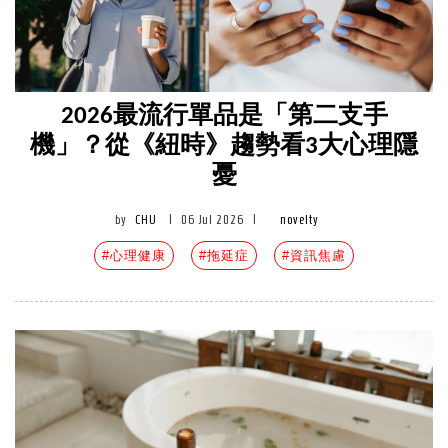
2026最流行單品是「第二支手
機」？從《紐時》趨勢看3大心理隱
憂
by
CHU
|
06 Jul 2026
|
novelty
#心理健康
#拖延症
#資訊焦慮