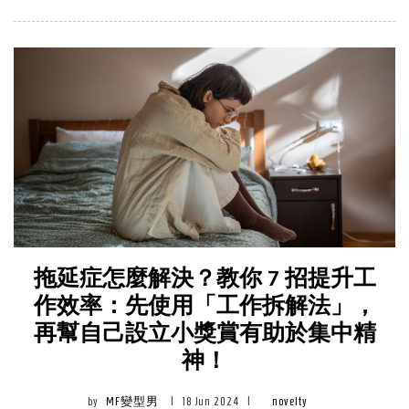
拖延症怎麼解決？教你 7 招提升工
作效率：先使用「工作拆解法」，
再幫自己設立小獎賞有助於集中精
神！
by
MF變型男
|
18 Jun 2024
|
novelty