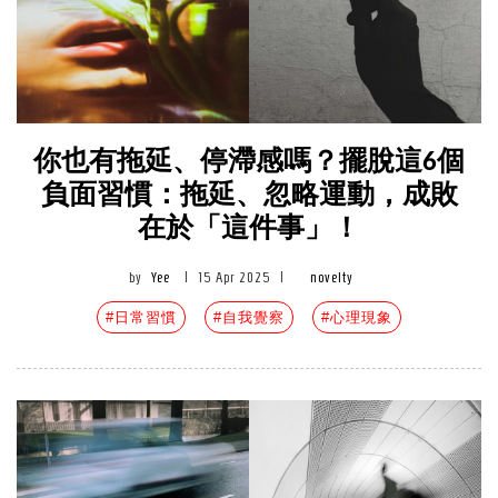
你也有拖延、停滯感嗎？擺脫這6個
負面習慣：拖延、忽略運動，成敗
在於「這件事」！
by
Yee
|
15 Apr 2025
|
novelty
#日常習慣
#自我覺察
#心理現象