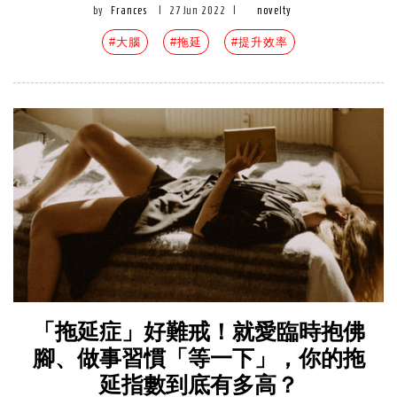
by
Frances
|
27 Jun 2022
|
novelty
#大腦
#拖延
#提升效率
「拖延症」好難戒！就愛臨時抱佛
腳、做事習慣「等一下」，你的拖
延指數到底有多高？