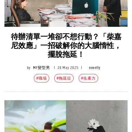
待辦清單一堆卻不想行動？「柴嘉
尼效應」一招破解你的大腦惰性，
擺脫拖延！
by
MF變型男
|
20 May 2025
|
novelty
#職場
#拖延症
#生產力