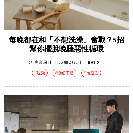
每晚都在和「不想洗澡」奮戰？5招
幫你擺脫晚睡惡性循環
by
商業周刊
|
05 Jul 2026
|
novelty
#洗澡
#睡眠不足
#拖延症