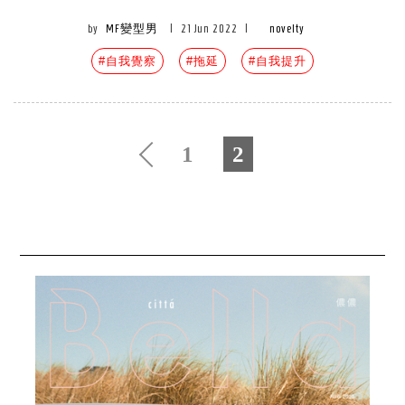
by
MF變型男
|
21 Jun 2022
|
novelty
#自我覺察
#拖延
#自我提升
1
2