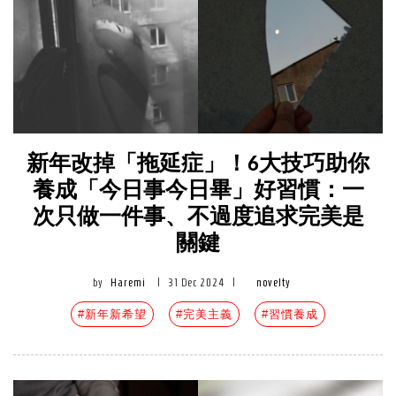
新年改掉「拖延症」！6大技巧助你
養成「今日事今日畢」好習慣：一
次只做一件事、不過度追求完美是
關鍵
by
Haremi
|
31 Dec 2024
|
novelty
#新年新希望
#完美主義
#習慣養成