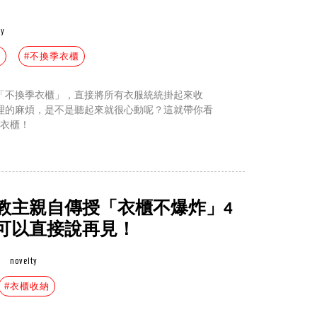
ty
納
#不換季衣櫃
「不換季衣櫃」，直接將所有衣服統統掛起來收
理的麻煩，是不是聽起來就很心動呢？這就帶你看
的衣櫃！
教主親自傳授「衣櫃不爆炸」4
可以直接說再見！
novelty
#衣櫃收納