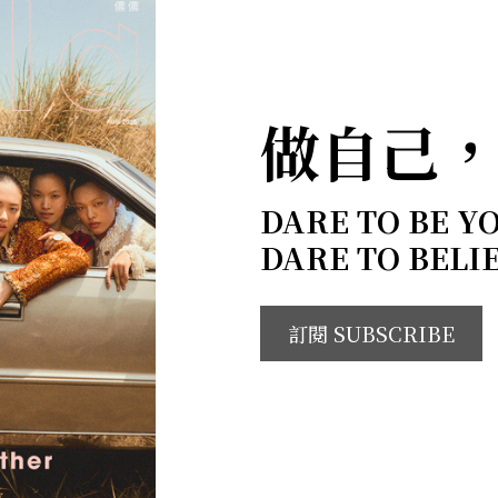
做自己
DARE TO BE Y
DARE TO BELI
訂閱 SUBSCRIBE