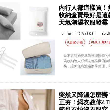
內行人都這樣買！無
收納盒賣最好是這
天氣潮濕衣服發霉
by
Jess
|
16 Feb 2023
|
novel
#居家小物
#MUJI無印
差不多開始要準備整理換季的
為收納達人或網友都推爆的無
袋，讓你無痛渡過換季整理，
突然又降溫怎麼辦
正夯！網友教你4 T