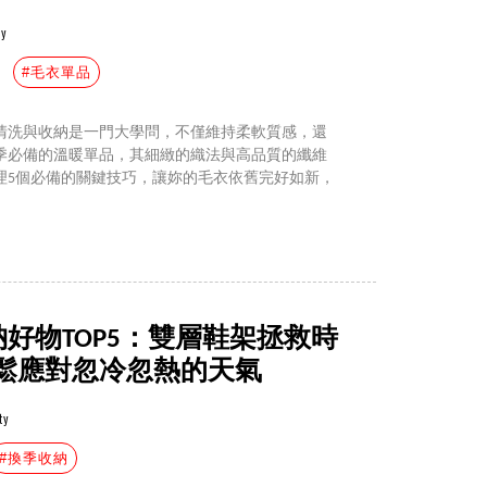
ty
#毛衣單品
清洗與收納是一門大學問，不僅維持柔軟質感，還
季必備的溫暖單品，其細緻的織法與高品質的纖維
理5個必備的關鍵技巧，讓妳的毛衣依舊完好如新，
納好物TOP5：雙層鞋架拯救時
鬆應對忽冷忽熱的天氣
ty
#換季收納