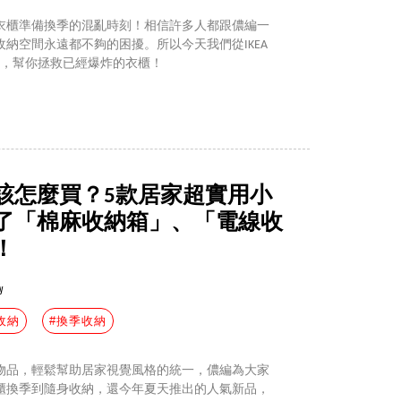
衣櫃準備換季的混亂時刻！相信許多人都跟儂編一
納空間永遠都不夠的困擾。所以今天我們從IKEA
品，幫你拯救已經爆炸的衣櫃！
該怎麼買？5款居家超實用小
了「棉麻收納箱」、「電線收
！
y
收納
#換季收納
物品，輕鬆幫助居家視覺風格的統一，儂編為大家
櫃換季到隨身收納，還今年夏天推出的人氣新品，