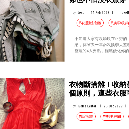
節也不怕沒衣服穿
by
Jess
|
14 Feb 2023
|
novel
#衣服斷捨離
#換季收
不知道大家有沒聽現在正夯的
納，你省去一年兩次換季大整
整理的4大要點，輕鬆優化你
衣物斷捨離！收納
個原則，這些衣服
by
Bella Editor
|
25 Dec 2022
|
#斷捨離
#整理房間