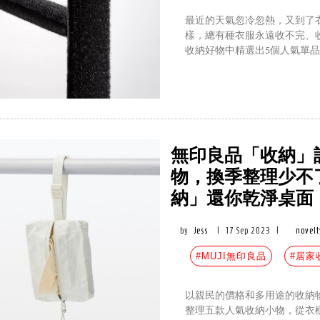
最近的天氣忽冷忽熱，又到了
樣，總有種衣服永遠收不完、收
收納好物中精選出5個人氣單
無印良品「收納」
物，換季整理少不
納」還你乾淨桌面
by
Jess
|
17 Sep 2023
|
novelt
#MUJI無印良品
#居家
以親民的價格和多用途的收納
整理五款人氣收納小物，從衣