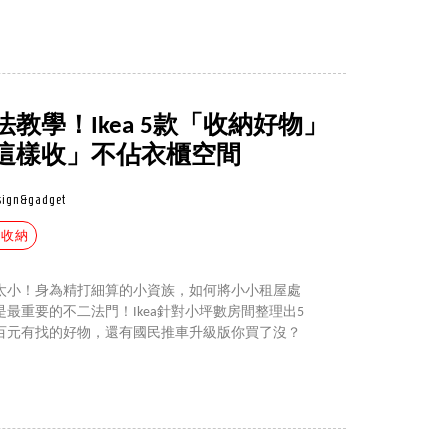
教學！Ikea 5款「收納好物」
這樣收」不佔衣櫃空間
sign&gadget
間收納
太小！身為精打細算的小資族，如何將小小租屋處
最重要的不二法門！Ikea針對小坪數房間整理出5
百元有找的好物，還有國民推車升級版你買了沒？