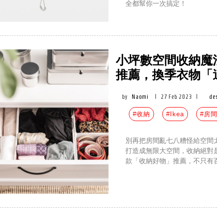
全都幫你一次搞定！
小坪數空間收納魔法
推薦，換季衣物「
by
Naomi
|
27 Feb 2023
|
de
#收納
#Ikea
#房
別再把房間亂七八糟怪給空間
打造成無限大空間，收納絕對是
款「收納好物」推薦，不只有