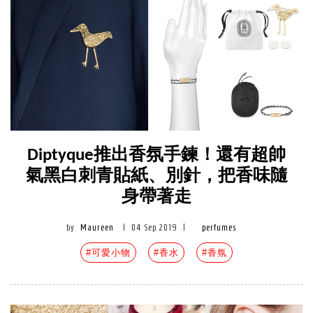
Diptyque推出香氛手鍊！還有超帥
氣黑白刺青貼紙、別針，把香味隨
身帶著走
by
Maureen
|
04 Sep 2019
|
perfumes
#可愛小物
#香水
#香氛