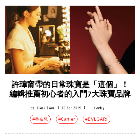
許瑋甯帶的日常珠寶是「這個」！
編輯推薦初心者的入門7大珠寶品牌
by
Clark Tsao
|
10 Apr 2019
|
jewelry
#香奈兒
#Cartier
#BVLGARI