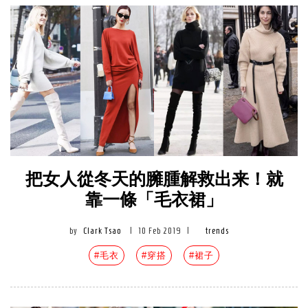
把女人從冬天的臃腫解救出来！就
靠一條「毛衣裙」
by
Clark Tsao
|
10 Feb 2019
|
trends
#毛衣
#穿搭
#裙子