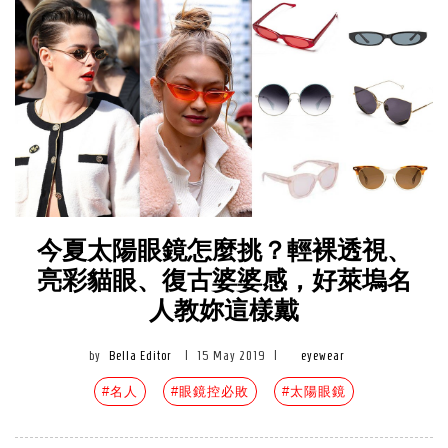
今夏太陽眼鏡怎麼挑？輕裸透視、
亮彩貓眼、復古婆婆感，好萊塢名
人教妳這樣戴
by
Bella Editor
|
15 May 2019
|
eyewear
#名人
#眼鏡控必敗
#太陽眼鏡