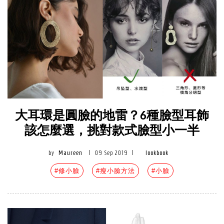
大耳環是圓臉的地雷？6種臉型耳飾
該怎麼選，挑對款式臉型小一半
by
Maureen
|
09 Sep 2019
|
lookbook
#修小臉
#瘦小臉方法
#小臉