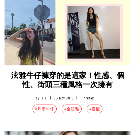
泫雅牛仔褲穿的是這家！性感、個
性、街頭三種風格一次擁有
by
Eli
|
06 Nov 2018
|
trends
#丹寧牛仔
#金泫雅
#搭配