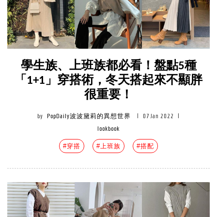
學生族、上班族都必看！盤點5種
「1+1」穿搭術，冬天搭起來不顯胖
很重要！
by
PopDaily波波黛莉的異想世界
|
07 Jan 2022
|
lookbook
#穿搭
#上班族
#搭配