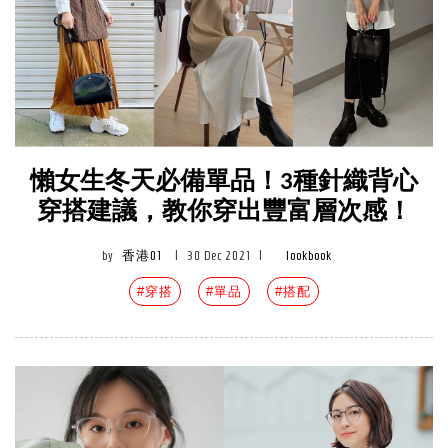
懶女生冬天必備單品！3種針織背心
穿搭建議，教你穿出豐富層次感！
by
香港01
|
30 Dec 2021
|
lookbook
#穿搭
#單品
#搭配