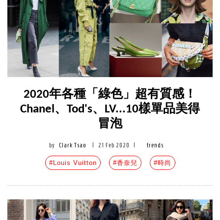
2020年各種「綠色」超有質感！
Chanel、Tod's、LV...10樣單品美得
冒泡
by
Clark Tsao
|
21 Feb 2020
|
trends
#Louis Vuitton
#香奈兒
#時尚