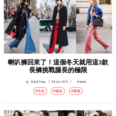
喇叭褲回來了！這個冬天就用這3款
長褲挑戰腿長的極限
by
Clark Tsao
|
08 Jan 2019
|
trends
#毛衣
#襯衫
#寬褲