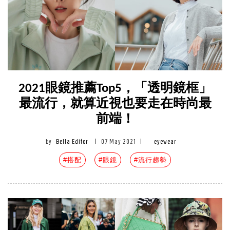
2021眼鏡推薦Top5，「透明鏡框」
最流行，就算近視也要走在時尚最
前端！
by
Bella Editor
|
07 May 2021
|
eyewear
#搭配
#眼鏡
#流行趨勢