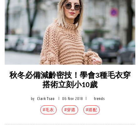
秋冬必備減齡密技！學會3種毛衣穿
搭術立刻小10歲
by
Clark Tsao
|
06 Nov 2018
|
trends
#毛衣
#穿搭
#搭配