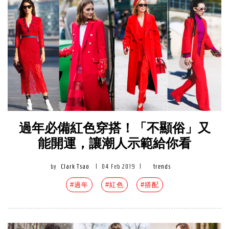
過年必備紅色穿搭！「不顯俗」又
能開運，讓潮人示範給你看
by
Clark Tsao
|
04 Feb 2019
|
trends
#過年
#紅色
#搭配