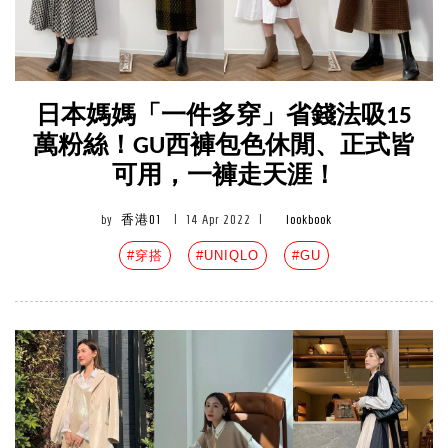
日本媽媽「一件多穿」省錢法吸15
萬粉絲！GU西褲包色休閒、正式皆
可用，一褲走天涯！
by
香港01
|
14 Apr 2022
|
lookbook
#穿搭
#UNIQLO
#GU