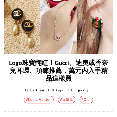
Logo珠寶翻紅！Gucci、迪奧或香奈
兒耳環、項鍊推薦，萬元內入手精
品這樣買
by
Clark Tsao
|
28 Aug 2019
|
jewelry
#Louis Vuitton
#香奈兒
#Dior