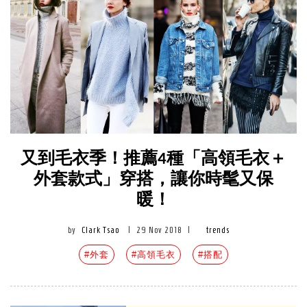
又到毛衣季！推薦4種「高領毛衣＋
外套款式」穿搭，讓你時髦又保
暖！
by
Clark Tsao
|
29 Nov 2018
|
trends
#外套
#高領毛衣
#搭配