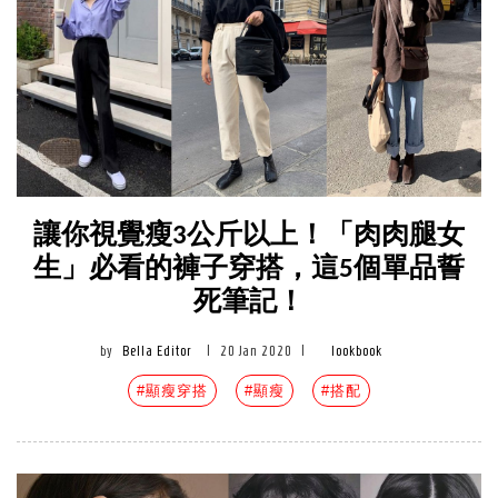
讓你視覺瘦3公斤以上！「肉肉腿女
生」必看的褲子穿搭，這5個單品誓
死筆記！
by
Bella Editor
|
20 Jan 2020
|
lookbook
#顯瘦穿搭
#顯瘦
#搭配