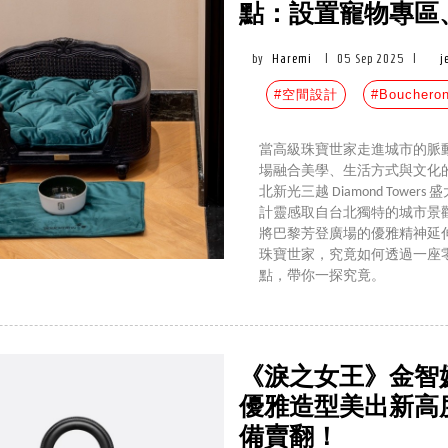
點：設置寵物專區、打
by
Haremi
|
05 Sep 2025
|
j
#空間設計
#Boucher
當高級珠寶世家走進城市的脈
場融合美學、生活方式與文化的全方
北新光三越 Diamond To
計靈感取自台北獨特的城市景
將巴黎芳登廣場的優雅精神延
珠寶世家，究竟如何透過一座
點，帶你一探究竟。
《淚之女王》金智媛
優雅造型美出新高
備賣翻！