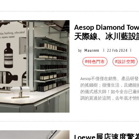
Aesop Diamon
天際線、冰川藍設計
by
Maureen
|
22 Feb 2024
|
#特色門市
#設計空間
Aesop不僅僅在銷售、產品
的搖錢樹；很懂生活，且總能
的儀式感大師！如今全台已遍
調的莫過於這間，去年底才悄悄落成的A
Loewe展店速度驚