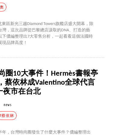
迪奧
東區新光三越Diamond Towers旗艦店盛大開幕，除
台灣，這次品牌從巴黎總店汲取的DNA、打造的藝
以下儂編整理出7大零售分析，一起看看這個法國時
展現品牌高度！
尚圈10大事件！Hermès書報亭
依林成Valentino全球代言
唯一夜市在台北
news
#蔡依林
大半年，台灣時尚圈發生了什麼大事件？儂編整理出