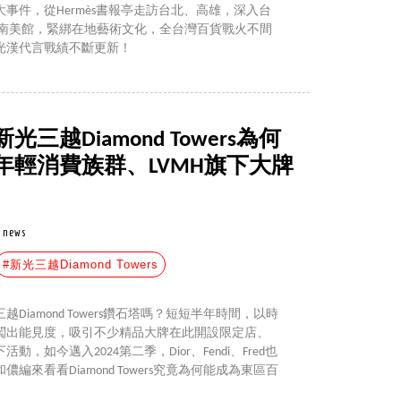
大事件，從Hermès書報亭走訪台北、高雄，深入台
登陸南美館，緊綁在地藝術文化，全台灣百貨戰火不間
光漢代言戰績不斷更新！
越Diamond Towers為何
年輕消費族群、LVMH旗下大牌
news
#新光三越Diamond Towers
Diamond Towers鑽石塔嗎？短短半年時間，以時
闖出能見度，吸引不少精品大牌在此開設限定店、
如今邁入2024第二季，Dior、Fendi、Fred也
來看看Diamond Towers究竟為何能成為東區百