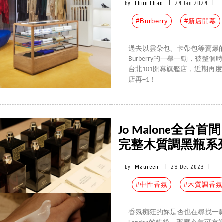
by
Chun Chao
|
24 Jan 2024
|
#Burberry
#新店開幕
過去以雲朵包、卡帶包等賣爆的配件
Burberry的一舉一動，被
台北101開幕旗艦店，近期再度傳
店再+1！
Jo Malone全
完整木質調黑瓶系
by
Maureen
|
29 Dec 2023
|
#中性香氛
#木質調香
香氛痴狂的妳是否也在尋找一款不