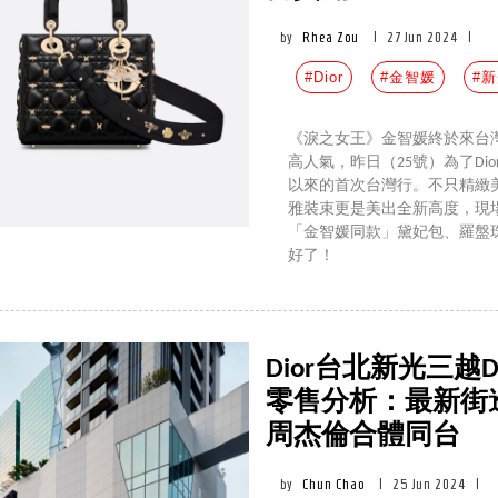
by
Rhea Zou
|
27 Jun 2024
|
#Dior
#金智媛
#新
《淚之女王》金智媛終於來台
高人氣，昨日（25號）為了Dior
以來的首次台灣行。不只精緻美
雅裝束更是美出全新高度，現場
「金智媛同款」黛妃包、羅盤
好了！
Dior台北新光三越Di
零售分析：最新街
周杰倫合體同台
by
Chun Chao
|
25 Jun 2024
|