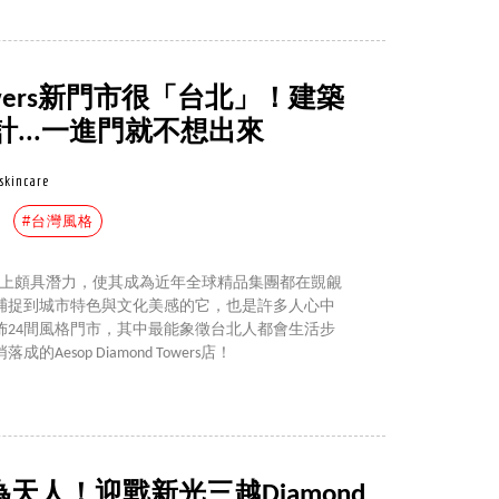
d Towers新門市很「台北」！建築
...一進門就不想出來
skincare
#台灣風格
研發上頗具潛力，使其成為近年全球精品集團都在覬覦
捕捉到城市特色與文化美感的它，也是許多人心中
佈24間風格門市，其中最能象徵台北人都會生活步
esop Diamond Towers店！
為天人！迎戰新光三越Diamond