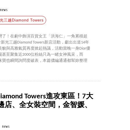
news
光三越Diamond Towers
灣了！在劇中飾演百貨女王「洪海仁」一角累積超
新光三越Diamond Towers新店活動，獻出出道14年
貌與高雅氣質再度掀起熱議，活動當晚一身Dior優
甚至聚集近2000位粉絲只為一睹女神風采，而
珠寶也瞬間詢問度破表，本篇儂編通通都幫妳整理
amond Towers進攻東區！7大
邊店、全女裝空間，金智媛、
news