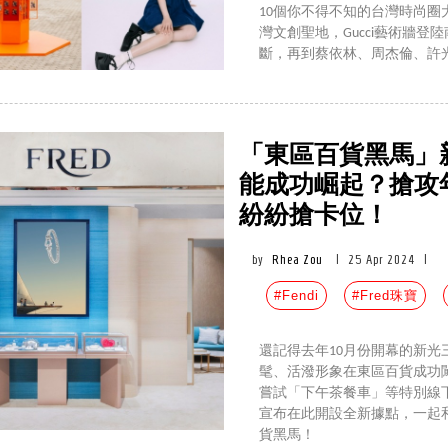
10個你不得不知的台灣時尚圈
灣文創聖地，Gucci藝術牆
斷，再到蔡依林、周杰倫、許
「東區百貨黑馬」新光三
能成功崛起？搶攻
紛紛搶卡位！
by
Rhea Zou
|
25 Apr 2024
|
#Fendi
#Fred珠寶
還記得去年10月份開幕的新光三越
髦、活潑形象在東區百貨成功
嘗試「下午茶餐車」等特別線下活動，
宣布在此開設全新據點，一起和儂編
貨黑馬！