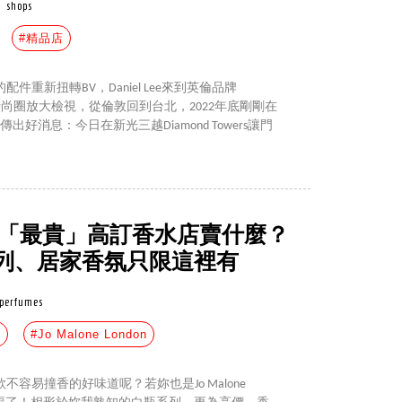
shops
#精品店
重新扭轉BV，Daniel Lee來到英倫品牌
整個時尚圈放大檢視，從倫敦回到台北，2022年底剛剛在
出好消息：今日在新光三越Diamond Towers讓門
台首間「最貴」高訂香水店賣什麼？
列、居家香氛只限這裡有
perfumes
氛
#Jo Malone London
容易撞香的好味道呢？若妳也是Jo Malone