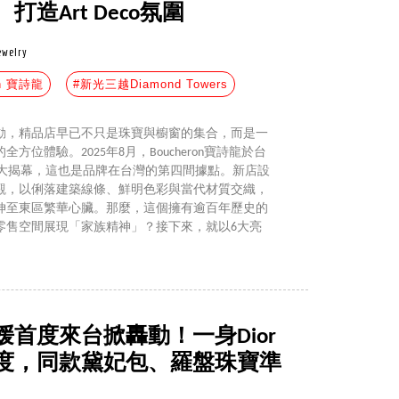
造Art Deco氛圍
ewelry
on 寶詩龍
#新光三越Diamond Towers
動，精品店早已不只是珠寶與櫥窗的集合，而是一
位體驗。2025年8月，Boucheron寶詩龍於台
wers 盛大揭幕，這也是品牌在台灣的第四間據點。新店設
觀，以俐落建築線條、鮮明色彩與當代材質交織，
伸至東區繁華心臟。那麼，這個擁有逾百年歷史的
零售空間展現「家族精神」？接下來，就以6大亮
首度來台掀轟動！一身Dior
度，同款黛妃包、羅盤珠寶準