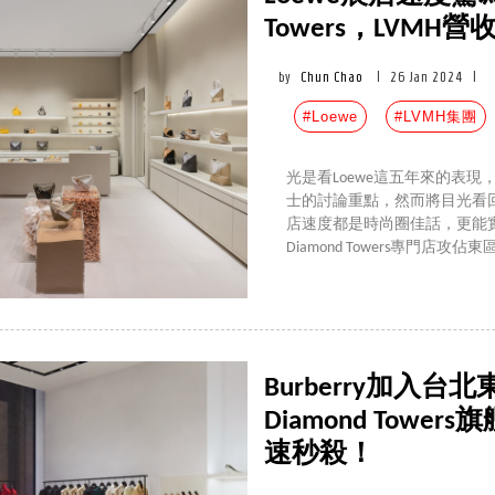
Towers，LVM
by
Chun Chao
|
26 Jan 2024
|
#Loewe
#LVMH集團
光是看Loewe這五年來的表
士的討論重點，然而將目光看回
店速度都是時尚圈佳話，更能
Diamond Towers專門店攻
Burberry加入
Diamond Tow
速秒殺！