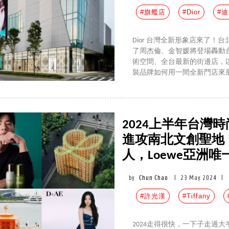
#旗艦店
#Dior
#
Dior 台灣全新形象店來了！台北
了周杰倫、金智媛將登場轟動
術空間、全台最新的街邊店，
裝品牌如何用一間全新門店來
2024上半年台灣時
進攻南北文創聖地，蔡
人，Loewe亞洲
by
Chun Chao
|
23 May 2024
|
#許光漢
#Tiffany
2024走得很快，一下子走過