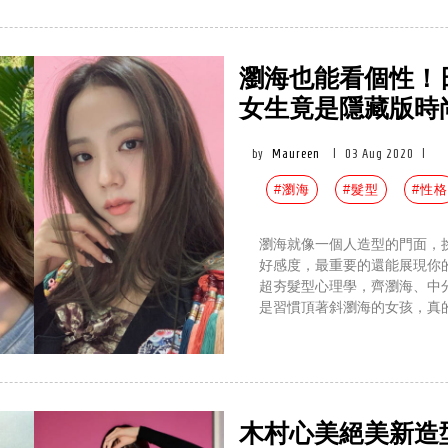
瀏海也能看個性！
女生竟是隱藏版時
by
Maureen
|
03 Aug 2020
|
#瀏海
#髮型
#性格
瀏海就像一個人造型的門面，
好感度，最重要的還能展現你
超夯髮型心理學，齊瀏海、中
是習慣頂著斜瀏海的女孩，真
木村心美絕美新造