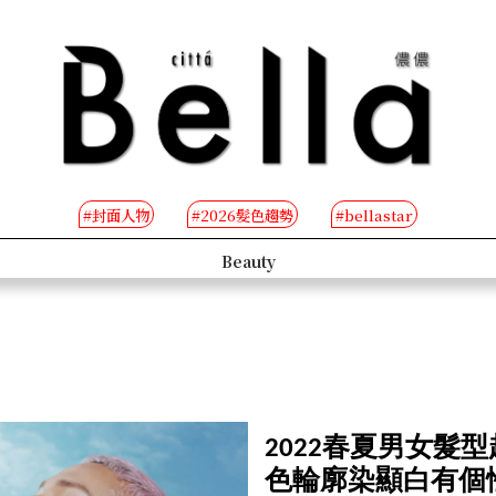
#封面人物
#2026髮色趨勢
#bellastar
s
Beauty
2022春夏男女髮型
色輪廓染顯白有個