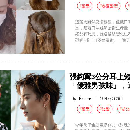
#髮型
#春夏髮型
這幾天雖然疫情趨緩，但戴口
是，戴著口罩雖然是衛生考量
搭配有巧思，就連髮型變化也
型師3招「口罩整髮術」，除
張鈞𡩋3公分耳上
「優雅男孩味」，
by
Maureen
|
13 May 2020
|
#髮型
#短髮
#超
今年為了全新電影作品《緝魂》