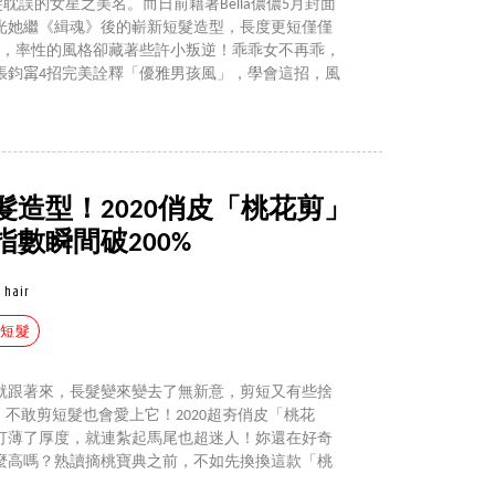
髮耽誤的女星之美名。而日前藉著Bella儂儂5月封面
曝光她繼《緝魂》後的嶄新短髮造型，長度更短僅僅
髮，率性的風格卻藏著些許小叛逆！乖乖女不再乖，
鈞𡩋4招完美詮釋「優雅男孩風」，學會這招，風
造型！2020俏皮「桃花剪」
數瞬間破200%
hair
#短髮
就跟著來，長髮變來變去了無新意，剪短又有些捨
！不敢剪短髮也會愛上它！2020超夯俏皮「桃花
打薄了厚度，就連紮起馬尾也超迷人！妳還在好奇
麼高嗎？熟讀摘桃寶典之前，不如先換換這款「桃