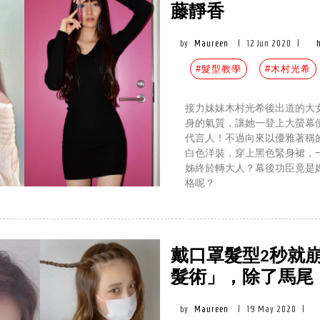
藤靜香
by
Maureen
|
12 Jun 2020
|
#髮型教學
#木村光希
接力妹妹木村光希後出道的大
身的氣質，讓她一登上大螢幕
代言人！不過向來以優雅著稱
白色洋裝，穿上黑色緊身裙，
姊終於轉大人？幕後功臣竟是
格呢？
戴口罩髮型2秒就
髮術」，除了馬尾
by
Maureen
|
19 May 2020
|