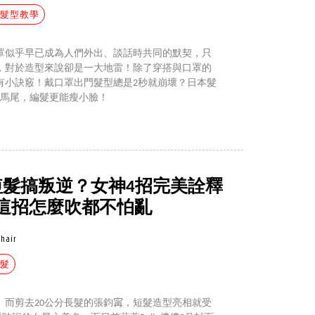
#髮型教學
罩似乎早已成為人們外出、談話時共同的默契，只
，對於造型來說卻是一大地雷！除了穿搭與口罩的
有小訣竅！戴口罩出門髮型總是2秒就崩壞？日本髮
了馬尾，編髮更能瘦小臉！
短髮搞叛逆？女神4招完美詮釋
這招怎麼吹都不怕亂
hair
短髮
而剪去20公分長髮的張鈞𡩋，短髮造型亮相就受