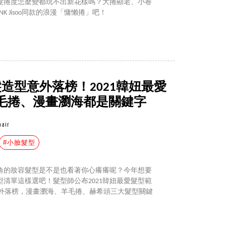
髮捲度怎麼變都玩不出新花樣嗎？大捲顯老、小卷
NK Jisoo同款的浪漫「慵懶捲」吧！
sa短髮造型意外落榜！2021韓妞最愛
羊毛捲、漫畫瀏海都是關鍵字
hair
#小臉髮型
角的妝容髮型是不是也看著你心癢癢呢？今年想要
清單這樣選吧！髮型師公布2021韓妞最愛髮型範
isa髮型意外落榜，漫畫瀏海、羊毛捲、赫希頭三大髮型關鍵