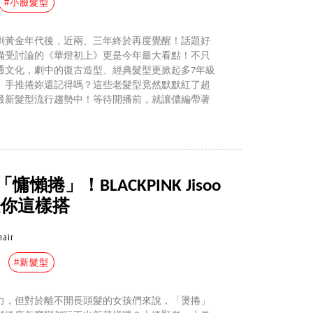
#小臉髮型
劇黃金年代後，近兩、三年終於再度覺醒！話題好
備受討論的《華燈初上》更是今年最大看點！不只
通文化，劇中的復古造型、經典髮型更掀起多7年級
、手推捲妳還記得嗎？這些老髮型竟然默默紅了超
年的最新髮型流行趨勢中！等待開播前，就讓儂編帶著
懶捲」！BLACKPINK Jisoo
教你這樣搭
hair
#新髮型
力，但對於離不開長頭髮的女孩們來說，「燙捲」