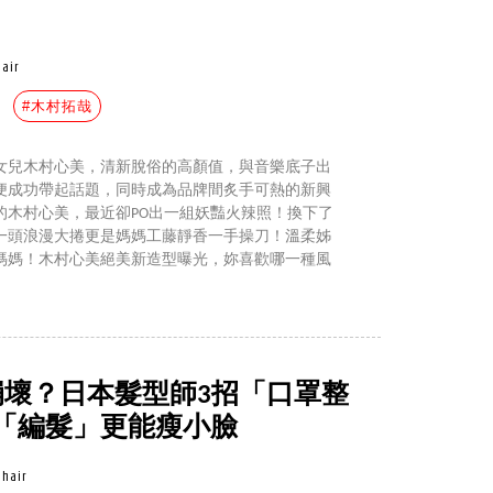
hair
#木村拓哉
女兒木村心美，清新脫俗的高顏值，與音樂底子出
便成功帶起話題，同時成為品牌間炙手可熱的新興
的木村心美，最近卻PO出一組妖豔火辣照！換下了
一頭浪漫大捲更是媽媽工藤靜香一手操刀！溫柔姊
媽媽！木村心美絕美新造型曝光，妳喜歡哪一種風
崩壞？日本髮型師3招「口罩整
「編髮」更能瘦小臉
hair