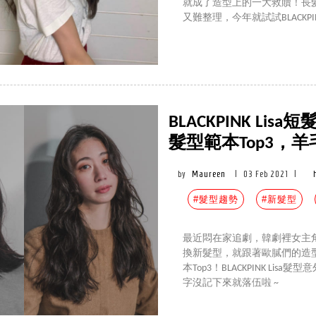
就成了造型上的一大救贖！長
又難整理，今年就試試BLACKPI
BLACKPINK Li
髮型範本Top3，
by
Maureen
|
03 Feb 2021
|
#髮型趨勢
#新髮型
最近悶在家追劇，韓劇裡女主
換新髮型，就跟著歐膩們的造型
本Top3！BLACKPINK L
字沒記下來就落伍啦 ~