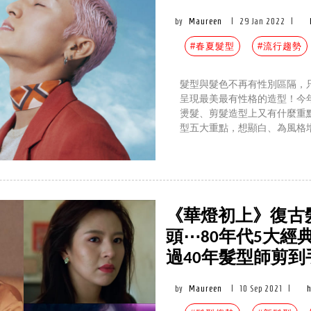
by
Maureen
|
29 Jan 2022
|
#春夏髮型
#流行趨勢
髮型與髮色不再有性別區隔，
呈現最美最有性格的造型！今年
燙髮、剪髮造型上又有什麼重
型五大重點，想顯白、為風格
《華燈初上》復古
頭⋯80年代5大
過40年髮型師剪到
by
Maureen
|
10 Sep 2021
|
h