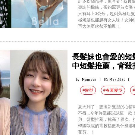
許多粉絲推捧，更有著 : 被長
專訪的機緣，張鈞𡩋更首次
只有耳上3公分，超俐落極短
極短髮也能超有女人味！女神張
再大怎麼吹都不怕亂！
長髮妹也會愛的短髮
中短髮推薦，背殺指
by
Maureen
|
05 May 2020
|
#髮型
#春夏髮型
夏天到了，想換新髮型的心情
不得...今年妳還能試試這一款
剪」髮型推薦，挑高了層次、
韓國歐膩的背殺指數為什麼那
花剪」！