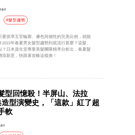
hair
#髮型趨勢
只要抓準五官輪廓、膚色與個性的完美比例，就能
2022年春夏男女髮型趨勢到底流行甚麼？染髮、
點？日本資生堂專業美髮團隊精準分析出，春夏髮
增添新意，快跟著攻略這樣換！
髮型回憶殺！半屏山、法拉
經典造型演變史，「這款」紅了超
手軟
air