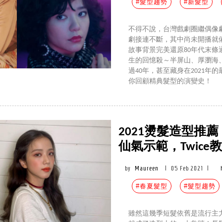
#髮型趨勢
#新髮型
不得不說，台灣戲劇圈繼偶像
劇接連不斷，其中尚未開播就
故事背景完美還原80年代末條
生的回憶殺～半屏山、厚瀏海
過40年，甚至藏身在2021
你回顧精典髮型的演變史！
2021燙髮造型推薦「慵
仙氣示範，Twice
by
Maureen
|
05 Feb 2021
|
#春夏髮型
#髮型趨勢
雖然這幾季短髮依舊是流行主