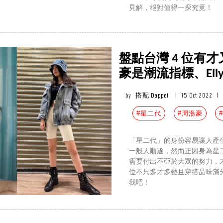
見解，絕對值得一探究竟！
盤點台灣 4 位有
豪是潮流指標、El
by
搭配 Dappei
|
15 Oct 2022
|
#星二代
#周湯豪
「星二代」的身份容易讓人產
一般人順遂，然而正因身為星
需要付出不亞於大眾的努力，才
位不只多才多藝且穿搭品味滿
我吧！