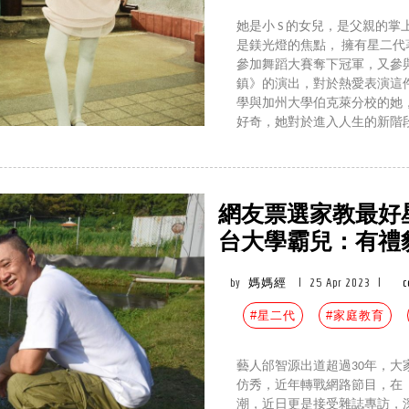
她是小 S 的女兒，是父親的掌
是鎂光燈的焦點， 擁有星二
參加舞蹈大賽奪下冠軍，又參
鎮》的演出，對於熱愛表演這
學與加州大學伯克萊分校的她
好奇，她對於進入人生的新階
網友票選家教最好
台大學霸兒：有禮
by
媽媽經
|
25 Apr 2023
|
c
#星二代
#家庭教育
藝人邰智源出道超過30年，
仿秀，近年轉戰網路節目，在
潮，近日更是接受雜誌專訪，