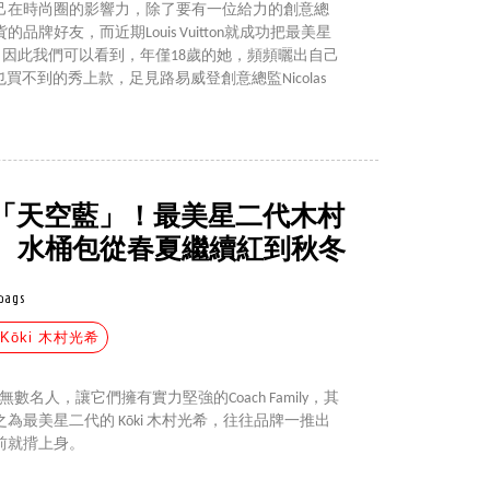
己在時尚圈的影響力，除了要有一位給力的創意總
牌好友，而近期Louis Vuitton就成功把最美星
下，因此我們可以看到，年僅18歲的她，頻頻曬出自己
買不到的秀上款，足見路易威登創意總監Nicolas
5款「天空藍」！最美星二代木村
、水桶包從春夏繼續紅到秋冬
bags
#Kōki 木村光希
數名人，讓它們擁有實力堅強的Coach Family，其
最美星二代的 Kōki 木村光希，往往品牌一推出
前就揹上身。