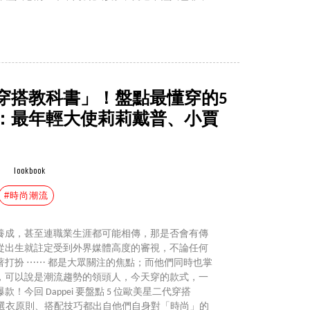
穿搭教科書」！盤點最懂穿的5
：最年輕大使莉莉戴普、小賈
lookbook
#時尚潮流
養成，甚至連職業生涯都可能相傳，那是否會有傳
從出生就註定受到外界媒體高度的審視，不論任何
打扮 ⋯⋯ 都是大眾關注的焦點；而他們同時也掌
，可以說是潮流趨勢的領頭人，今天穿的款式，一
今回 Dappei 要盤點 5 位歐美星二代穿搭
、選衣原則、搭配技巧都出自他們自身對「時尚」的