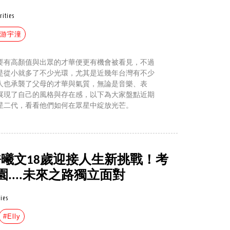
rities
#游宇潼
要有高顏值與出眾的才華便更有機會被看見，不過
是從小就多了不少光環，尤其是近幾年台灣有不少
人也承襲了父母的才華與氣質，無論是音樂、表
展現了自己的風格與存在感，以下為大家盤點近期
星二代，看看他們如何在眾星中綻放光芒。
y許曦文18歲迎接人生新挑戰！考
....未來之路獨立面對
ties
#Elly