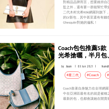
對精品品牌而言，想要維持自
監之外，還有要一群能幫忙帶貨的品
二代木村光希Kōki網羅到旗
的LV新包，其中甚至還有有錢也
Ghesquièr對她的偏私！
Coach包包推薦
光希搶曬，半月包
by
Joan
|
03 Jun 2021
|
hand
#星二代
#Coach
Coach靠著自身魅力在全球網羅無
中在亞洲區最有名的就是被稱之為
最新的包，也都會讓她在開賣