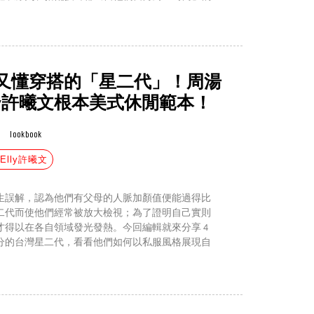
才又懂穿搭的「星二代」！周湯
ly許曦文根本美式休閒範本！
lookbook
#Elly許曦文
生誤解，認為他們有父母的人脈加顏值便能過得比
二代而使他們經常被放大檢視；為了證明自己實則
得以在各自領域發光發熱。今回編輯就來分享 4
分的台灣星二代，看看他們如何以私服風格展現自