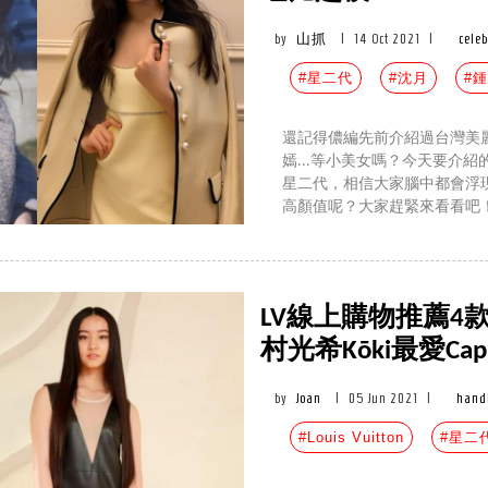
by
山抓
|
14 Oct 2021
|
celeb
#星二代
#沈月
#
還記得儂編先前介紹過台灣美
嫣...等小美女嗎？今天要介
星二代，相信大家腦中都會浮
高顏值呢？大家趕緊來看看吧
LV線上購物推薦4款女神包
村光希Kōki最愛Cap
by
Joan
|
05 Jun 2021
|
hand
#Louis Vuitton
#星二