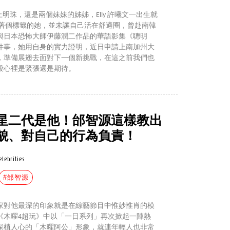
上明珠，還是兩個妹妹的姊姊，Elly 許曦文一出生就
代著個標籤的她，並未讓自己活在舒適圈，曾赴南韓
與日本恐怖大師伊藤潤二作品的華語影集《聰明
件事，她用自身的實力證明，近日申請上南加州大
，準備展翅去面對下一個新挑戰，在這之前我們也
段心裡是緊張還是期待。
星二代是他！邰智源這樣教出
貌、對自己的行為負責！
elebrities
#邰智源
大家對他最深的印象就是在綜藝節目中惟妙惟肖的模
《木曜4超玩》中以「一日系列」再次掀起一陣熱
深植人心的「木曜阿公」形象，就連年輕人也非常