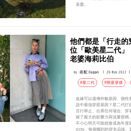
喜愛。
他們都是「行走的
位「歐美星二代」
老婆海莉比伯
by
搭配 Dappei
|
26 Nov 2022
|
#星二代
#明星穿搭
血緣可以遺傳外貌基因、個性
說中最強穿搭基因？星二代打
言行舉止、出席任何場合、穿著
握了龐大的影響力與流量密碼
不小心明天可能就會成為年度爆款！
ICON，每個獨到的穿衣品味