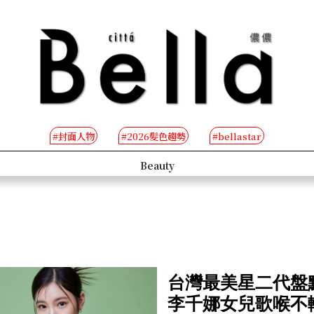
#封面人物
#2026髮色趨勢
#bellastar
s
Beauty
台灣最美星二代盤點
李千娜女兒歌喉不