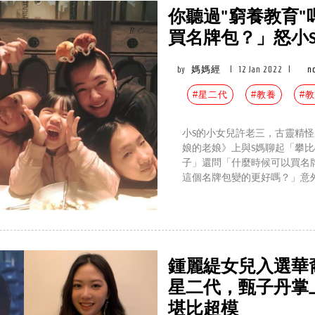
你聽過"窮養教育
買名牌包？」怒小
by
媽媽經
|
12 Jan 2022
|
n
#星二代
#教養
#
小S的小女兒許老三，古靈精怪的
娘的老娘》上與S媽聊起「攀
子」還問「什麼時候可以買名
這個名牌包變的更好嗎？」意
鍾麗緹女兒入選華
星二代，甄子丹掌
堪比超模