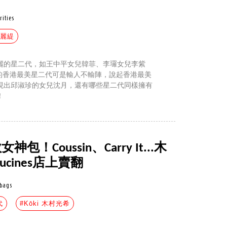
rities
鍾麗緹
麗的星二代，如王中平女兒韓菲、李㼈女兒李紫
紹的香港最美星二代可是輸人不輸陣，說起香港最美
現出邱淑珍的女兒沈月，還有哪些星二代同樣擁有
！
！Coussin、Carry It...木
ucines店上賣翻
bags
代
#Kōki 木村光希