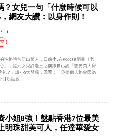
"嗎？女兒一句「什麼時候可以
S，網友大讚：以身作則！
ovelty
教育
性格時常語出驚人，日前小S在Podcast節目《老
比心」，提到女兒許老三之前跟自己說「想要買大房
牌包？」讓小S大發飆，回問：「你整個人格會因為
外引起話題。
裔小姐8強！盤點香港7位最美
上明珠甜美可人，任達華愛女