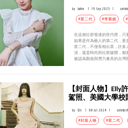
by
John
|
19 Sep 2025
|
celeb
#星二代
#李紫嫣
在這個社群發達的世代裡，只
如果是作為藝人的第二代，更
星二代，不僅長相出眾，許多
演，還是時尚與社群媒體，都
被認為顏值與潛力兼具的台灣
【封面人物】Ell
駕照、美國大學校園
by
Eli
|
08 Jul 2024
|
celebri
#封面人物
#星二代