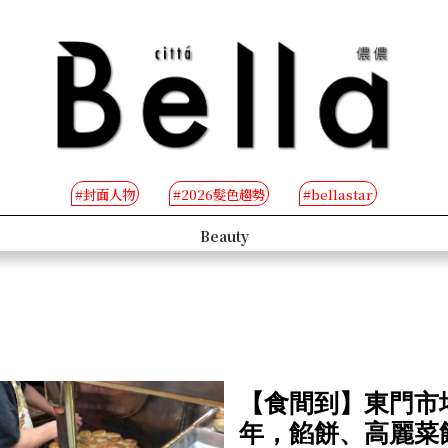
#封面人物
#2026髮色趨勢
#bellastar
s
Beauty
【食間到】東門市
年，餡餅、高麗菜