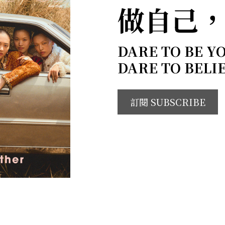
做自己
DARE TO BE Y
DARE TO BELI
訂閱 SUBSCRIBE