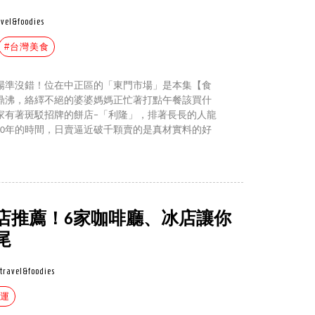
avel&foodies
#台灣美食
場準沒錯！位在中正區的「東門市場」是本集【食
鼎沸，絡繹不絕的婆婆媽媽正忙著打點午餐該買什
家有著斑駁招牌的餅店−「利隆」，排著長長的人龍
40年的時間，日賣逼近破千顆賣的是真材實料的好
店推薦！6家咖啡廳、冰店讓你
尾
travel&foodies
捷運