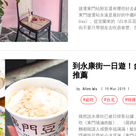
捷運東門站附近還有哪些好去
東門捷運站永遠是最好的中繼站，
Day》、從宜蘭來的《白水豆
街不要只帶朋友去吃鼎泰豐、
到永康街一日遊！
推薦
by
Allen Wu
|
19 Mar 2019
|
#必吃
#台北
#特
雖然說永康街已被日韓客佔據
吃《東門城滷肉飯》、《羅媽
麵都能讓人感覺幸福滿滿！飯
隱藏版可愛的小冰淇淋《東門子