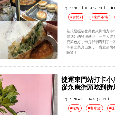
by
Naomi
|
03 Sep 2020
|
tr
#食間到
#東門市場
若想發掘秘密美食來到地方市
間到】的發掘基地，一早人聲
麼菜色好，轉身我們看到了一
等著韭菜盒出爐，一賣就是快
味道！
捷運東門站打卡小
從永康街頭吃到街
by
Allen Wu
|
14 Aug 2019
|
#吃貨
#咖啡廳
#