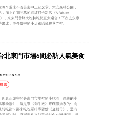
處呢？週末不管是去中正紀念堂、大安森林公園，
加上近期開幕的網紅打卡新店《A Fabules
花》，來東門發胖大吃特吃簡直太適合！下次去永康
芒果冰，更多厲害的小店都隱藏在巷弄裡。
台北東門市場6間必訪人氣美食
travel&foodies
搜推薦
，但真正厲害的是東門市場裡的小吃呀！傳統的小
媽米粉湯》、還是來《御牛殿》來碗濃湯系的牛肉
後想吃甜？那來吃吃看排隊甜點《金雞母》、還有
彈房》吧！吃完美食不妨散步到Gucci藝術牆，用