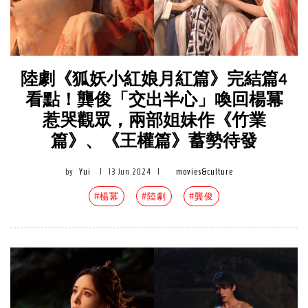
陸劇《狐妖小紅娘月紅篇》完結篇4
看點！龔俊「交出半心」喚回楊冪
惹哭觀眾，兩部姐妹作《竹業
篇》、《王權篇》蓄勢待發
by
Yui
|
13 Jun 2024
|
movies&culture
#楊冪
#陸劇
#龔俊