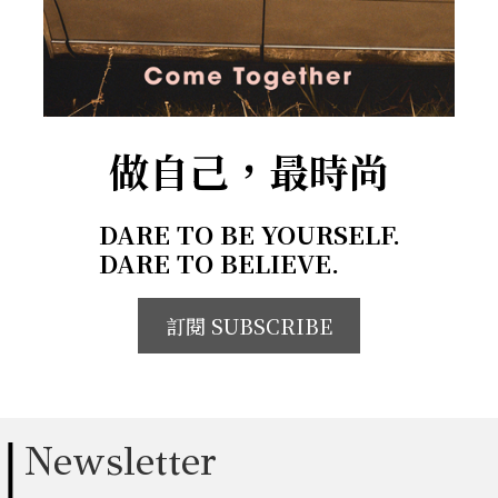
做自己，最時尚
DARE TO BE YOURSELF.
DARE TO BELIEVE.
訂閱 SUBSCRIBE
Newsletter