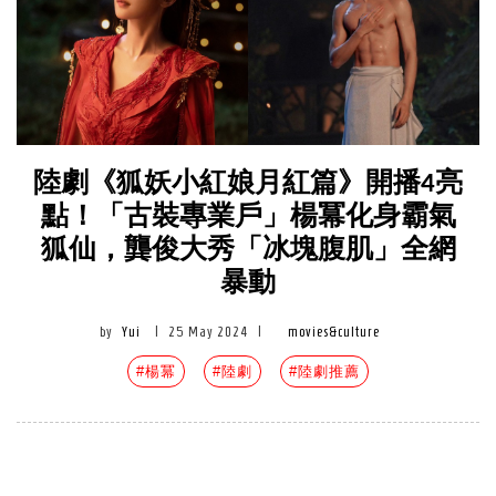
陸劇《狐妖小紅娘月紅篇》開播4亮
點！「古裝專業戶」楊冪化身霸氣
狐仙，龔俊大秀「冰塊腹肌」全網
暴動
by
Yui
|
25 May 2024
|
movies&culture
#楊冪
#陸劇
#陸劇推薦