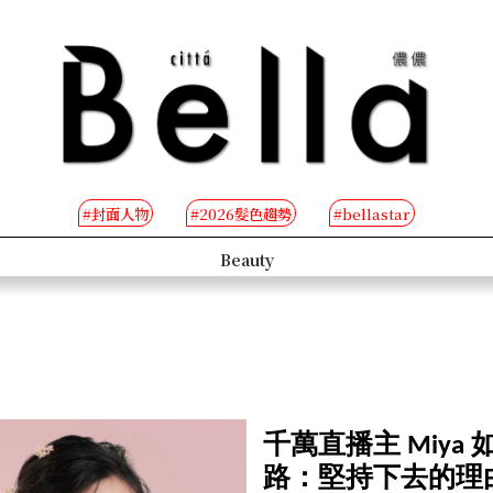
#封面人物
#2026髮色趨勢
#bellastar
s
Beauty
千萬直播主 Miy
路：堅持下去的理