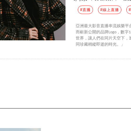
#直播
#線上直播
亞洲最大影音直播串流娛樂平台
而嶄新公開的品牌Logo，數字
世界，讓人們在同片天空下，
同珍藏稍縱即逝的時光。」