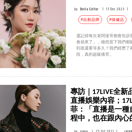
by
Bella Editor
|
17 Dec 2023
|
#自創品牌
#保健品
還記得每次老闆達哥都會告訴
會就來了」，雖然當下我們都
到底還要等多久？我們經歷了
段，真的超級痛苦。
專訪｜17LIVE全
直播娛樂內容；17L
菲：「直播是一種
程中，也在跟內心
by
jieyu
|
25 Oct 2021
|
celeb