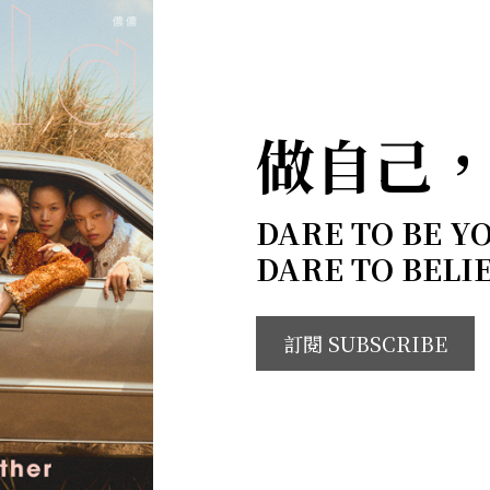
做自己
DARE TO BE Y
DARE TO BELI
訂閱 SUBSCRIBE