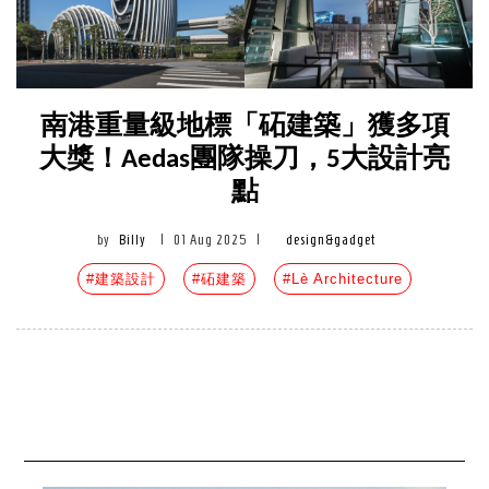
南港重量級地標「砳建築」獲多項
大獎！Aedas團隊操刀，5大設計亮
點
by
Billy
|
01 Aug 2025
|
design&gadget
#建築設計
#砳建築
#Lè Architecture