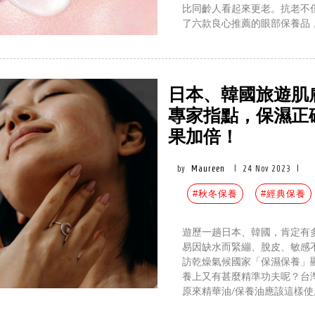
比同齡人看起來更老。抗老不
了六款良心推薦的眼部保養品
日本、韓國旅遊肌
專家指點，保濕正
果加倍！
by
Maureen
|
24 Nov 2023
|
#秋冬保養
#經典保養
遊歷一趟日本、韓國，肯定有
易因缺水而緊繃、脫皮、敏感
訪乾燥氣候國家「保濕保養」
養上又有甚麼精準功夫呢？台
原來精華油/保養油應該這樣使