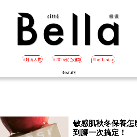
#封面人物
#2026髮色趨勢
#bellastar
People
B-TV
敏感肌秋冬保養怎
到腳一次搞定！