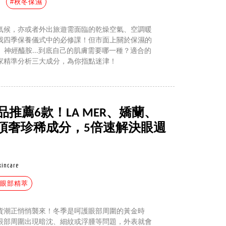
#秋冬保濕
氣候，亦或者外出旅遊需面臨的乾燥空氣、空調暖
我四季保養儀式中的必修課！但市面上關於保濕的
、神經醯胺...到底自己的肌膚需要哪一種？適合的
家精準分析三大成分，為你指點迷津！
品推薦6款！LA MER、嬌蘭、
頂奢珍稀成分，5倍速解決眼週
kincare
#眼部精萃
貨潮正悄悄襲來！冬季是呵護眼部周圍的黃金時
眼部周圍出現暗沈、細紋或浮腫等問題，外表就會