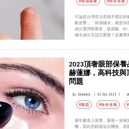
#保濕保養
#秋冬保養
不論是台灣忽冷忽熱不穩定的
氣攻擊，「保濕補水」都是你
成分選擇那麼多，玻尿酸、B5
補水成分又該怎麼挑？皮膚專
2023頂奢眼部保養
赫蓮娜，高科技與
問題
by
Evannis
|
02 Dec 2023
|
s
#眼霜
#秋冬保養
週年慶進入尾聲，最後一波補
機，因此別錯過這次機會。若