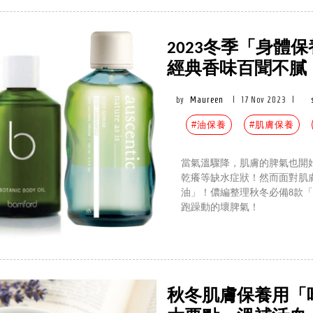
2023冬季「身體保養
經典香味百聞不膩，
by
Maureen
|
17 Nov 2023
|
#油保養
#肌膚保養
當氣溫驟降，肌膚的脾氣也開
乾癢等缺水症狀！然而面對肌
油」！儂編整理秋冬必備8款
跑躁動的壞脾氣！
秋冬肌膚保養用「