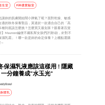
o 資生堂
#神儂實驗室
也讓妳的肌膚開始鬧小脾氣了呢？面對乾燥、敏感
合適的秋冬保養聖品，莫過於一款適合自己的「高
多種到底該怎麼挑？怎麼買又最划算？眼看著百貨
】Maureen編便不藏私幫女孩們評測5款，針對不
保濕乳霜」！哪一款是妳的命定保養？上櫃點選購
習～
保濕乳液應該這樣用 ! 隱藏
一分鐘養成"水玉光"
body&soul
#身體乳