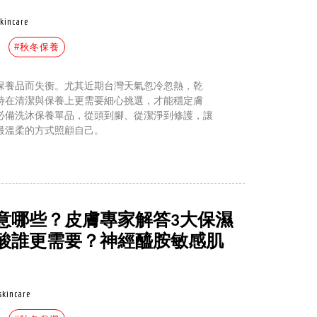
skincare
#秋冬保養
保養品而失衡。尤其近期台灣天氣忽冷忽熱，乾
時在清潔與保養上更需要細心挑選，才能穩定膚
必備洗沐保養單品，從頭到腳、從潔淨到修護，讓
最溫柔的方式照顧自己。
意哪些？皮膚專家解答3大保濕
酸誰更需要？神經醯胺敏感肌
skincare