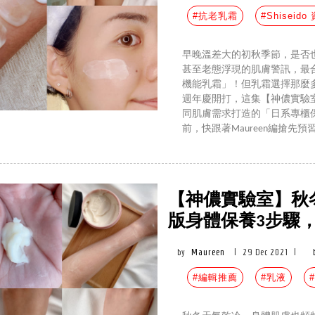
#抗老乳霜
#Shiseid
早晚溫差大的初秋季節，是否
甚至老態浮現的肌膚警訊，最
機能乳霜」！但乳霜選擇那麼
週年慶開打，這集【神儂實驗室
同肌膚需求打造的「日系專櫃
前，快跟著Maureen編搶先預
【神儂實驗室】秋冬
版身體保養3步驟，
by
Maureen
|
29 Dec 2021
|
#編輯推薦
#乳液