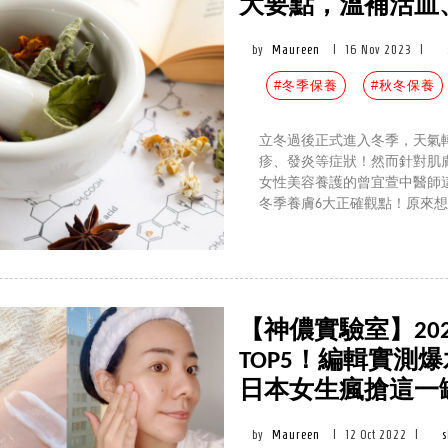
大要點，溫補活血
by
Maureen
|
16 Nov 2023
|
#冬季保養
#秋冬保養
立冬過後正式進入冬季，天氣
疹、發炎等症狀！然而針對肌
女性美容養護的曾宜萱中醫師
冬季養膚6大正確觀點！原來
【神儂實驗室】20
TOP5！編輯實測
日本女生瘋搶這一
by
Maureen
|
12 Oct 2022
|
s