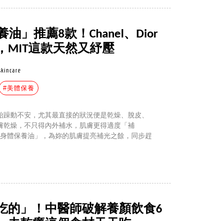
油」推薦8款！Chanel、Dior
MIT這款天然又紓壓
skincare
#美體保養
始躁動不安，尤其最直接的狀況便是乾燥、脫皮、
膚乾燥，不只得內外補水，肌膚更得適度「補
「身體保養油」，為妳的肌膚提亮補光之餘，同步趕
吃的」！中醫師破解養顏飲食6