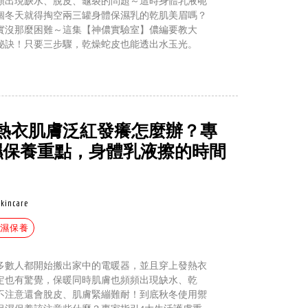
頻出現缺水、脫皮、龜裂的問題～這時身體乳液呃
個冬天就得掏空兩三罐身體保濕乳的乾肌美眉嗎？
實沒那麼困難～這集【神儂實驗室】儂編要教大
秘訣！只要三步驟，乾燥蛇皮也能透出水玉光。
熱衣肌膚泛紅發癢怎麼辦？專
濕保養重點，身體乳液擦的時間
skincare
保濕保養
多數人都開始搬出家中的電暖器，並且穿上發熱衣
定也有驚覺，保暖同時肌膚也頻頻出現缺水、乾
不注意還會脫皮、肌膚緊繃難耐！到底秋冬使用禦