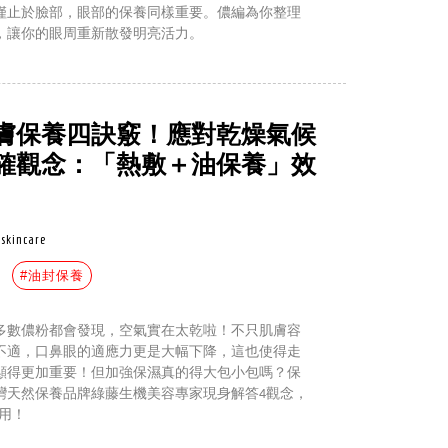
僅止於臉部，眼部的保養同樣重要。儂編為你整理
，讓你的眼周重新散發明亮活力。
膚保養四訣竅！應對乾燥氣候
確觀念：「熱敷＋油保養」效
skincare
#油封保養
多數儂粉都會發現，空氣實在太乾啦！不只肌膚容
不適，口鼻眼的適應力更是大幅下降，這也使得走
顯得更加重要！但加強保濕真的得大包小包嗎？保
灣天然保養品牌綠藤生機美容專家現身解答4觀念，
用！