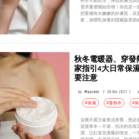
秋冬天氣乾冷，身體肌膚也頻
需求量便開始倍增！你也是一
想要擁有水嫩嫩的好膚質，其
家，身體乳保養的隱藏版美肌
秋冬電暖器、穿發
家指引4大日常保
要注意
by
Maureen
|
28 Dec 2021
|
#保濕
#發熱衣
#
這幾天霸王級寒流來襲，想必
迎接寒冬～不過，怕冷的你肯
澀、泛紅甚至搔癢的情況，一