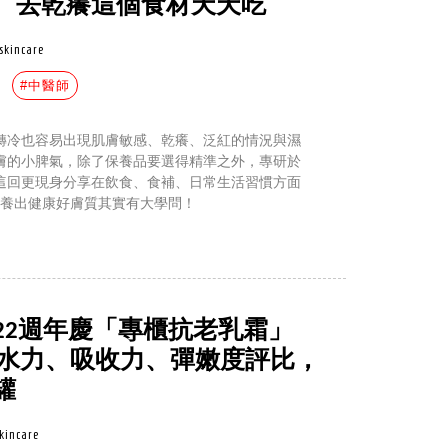
、去乾癢這個食材天天吃
skincare
#中醫師
轉冷也容易出現肌膚敏感、乾癢、泛紅的情況與濕
膚的小脾氣，除了保養品要選得精準之外，專研於
這回更現身分享在飲食、食補、日常生活習慣方面
想養出健康好膚質其實有大學問！
22週年慶「專櫃抗老乳霜」
爆水力、吸收力、彈嫩度評比，
罐
kincare