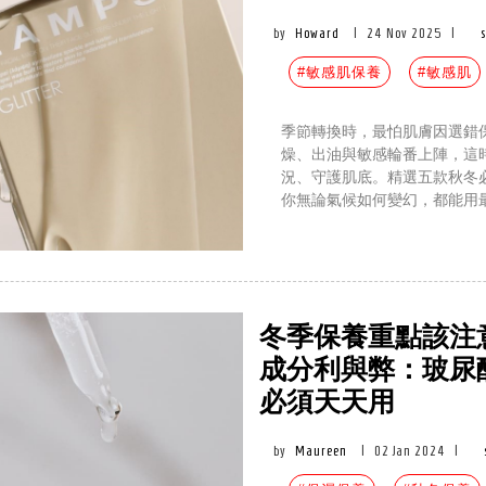
by
Howard
|
24 Nov 2025
|
#敏感肌保養
#敏感肌
季節轉換時，最怕肌膚因選錯
燥、出油與敏感輪番上陣，這
況、守護肌底。精選五款秋冬
你無論氣候如何變幻，都能用
冬季保養重點該注
成分利與弊：玻尿
必須天天用
by
Maureen
|
02 Jan 2024
|