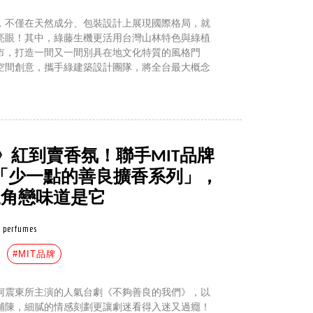
，不僅在天然成分、包裝設計上展現國際格局，就
亮眼！其中，綠藤生機更活用台灣山林特色與綠植
市，打造一間又一間別具在地文化特質的風格門
空間創意，攜手綠建築設計團隊，將全台最大概念
》紅到賣香氛！聯手MIT品牌
同設計「少一點的善良擴香系列」，
芬三角戀味道是它
perfumes
#MIT品牌
柯震東所主演的人氣台劇《不夠善良的我們》，以
鋪陳，細膩的情感刻劃更讓劇迷看得入迷又過癮！