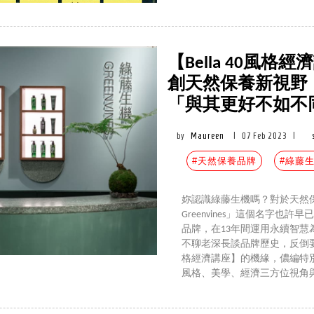
【Bella 40風
創天然保養新視野
「與其更好不如不
by
Maureen
|
07 Feb 2023
|
#天然保養品牌
#綠藤
妳認識綠藤生機嗎？對於天然
Greenvines」這個名字也
品牌，在13年間運用永續智
不聊老深長談品牌歷史，反倒要深
格經濟講座】的機緣，儂編特別專
風格、美學、經濟三方位視角