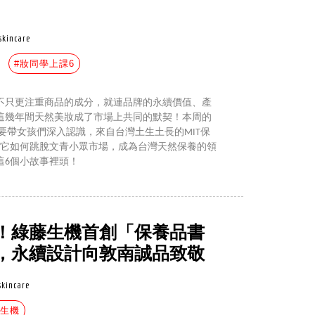
skincare
#妝同學上課6
不只更注重商品的成分，就連品牌的永續價值、產
這幾年間天然美妝成了市場上共同的默契！本周的
編就要帶女孩們深入認識，來自台灣土生土長的MIT保
nes！它如何跳脫文青小眾市場，成為台灣天然保養的領
這6個小故事裡頭！
！綠藤生機首創「保養品書
，永續設計向敦南誠品致敬
skincare
藤生機