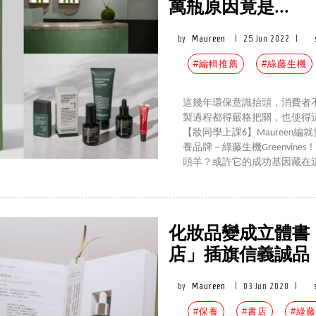
萬瓶原因竟是...
by
Maureen
|
25 Jun 2022
|
#編輯推薦
#綠藤生機
這幾年環保意識抬頭，消費者
製過程都得嚴格把關，也使得
【妝同學上課6】Maureen
養品牌－綠藤生機Greenvi
頭羊？或許它的成功基因藏在
化妝品變成立體書
店」插旗信義誠品
by
Maureen
|
03 Jun 2020
|
#保養
#書店
#綠