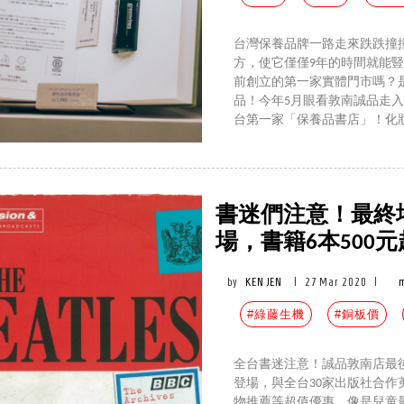
台灣保養品牌一路走來跌跌撞
方，使它僅僅9年的時間就能
前創立的第一家實體門市嗎？
品！今年5月眼看敦南誠品走
台第一家「保養品書店」！化
書迷們注意！最終場
場，書籍6本500
by
KEN JEN
|
27 Mar 2020
|
m
#綠藤生機
#銅板價
全台書迷注意！誠品敦南店最後一
登場，與全台30家出版社合作蒐
物推薦等超值優惠，像是兒童