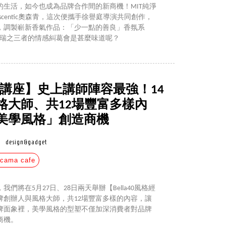
生活，如今也成為品牌合作間的新商機！MIT純淨
scentic奧森青，這次便攜手徐譽庭導演共同創作，
，調製嶄新香氣作品：「少一點的善良」香氛系
、何瑞之三者的情感糾葛會是甚麼味道呢？
格經濟講座】史上講師陣容最強！14
格大師、共12場豐富多樣內
美學風格」創造商機
design&gadget
cama cafe
，我們將在5月27日、28日兩天舉辦【Bella40風格經
牌創辦人與風格大師，共12場豐富多樣的內容，讓
牌面象裡，美學風格的型塑不僅加深消費者對品牌
商機。