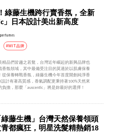
！綠藤生機跨行賣香氛，全新
ntic」日本設計美出新高度
perfumes
#MIT品牌
美精品們皆趨之若鶩，台灣近年崛起的新興品牌也
戰香氛領域，其中最備受注目的莫過於以肌膚保養
！從保養轉戰香氛，綠藤生機今年首度開創純淨香
只瓶身設計有著高質感，香氣調配更秉持著100%天然來
擔，那麼「auscentic」將是妳最好的選擇！
「綠藤生機」台灣天然保養領頭
文青都瘋狂，明星洗髮精熱銷18