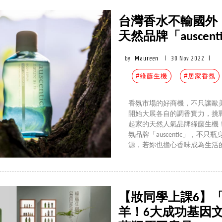
台灣香水不輸國外
天然品牌「ausce
by
Maureen
|
30 Nov 2022
|
#綠藤生機
#居家香氛
香氛市場的好商機，不只讓歐
開始大展各自的調香實力，挑
起家的天然人氣品牌綠藤生機
氛品牌「auscentic」，不
源，若妳也擔心香味成為生活的負
【妝同學上課6】
羊！6大成功基因