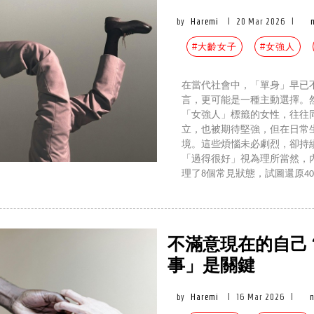
by
Haremi
|
20 Mar 2026
|
#大齡女子
#女強人
在當代社會中，「單身」早已
言，更可能是一種主動選擇。
「女強人」標籤的女性，往往
立，也被期待堅強，但在日常
境。這些煩惱未必劇烈，卻持
「過得很好」視為理所當然，
理了8個常見狀態，試圖還原4
不滿意現在的自己
事」是關鍵
by
Haremi
|
16 Mar 2026
|
n