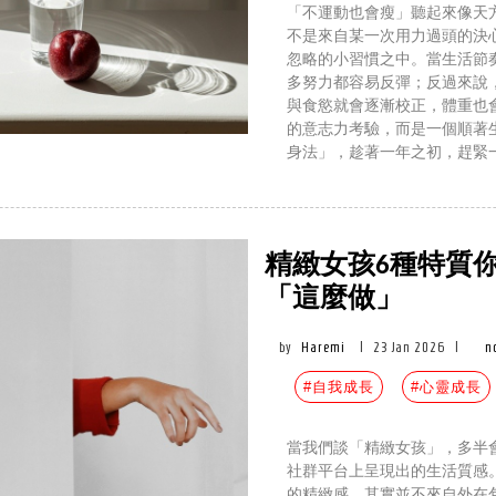
「不運動也會瘦」聽起來像天
不是來自某一次用力過頭的決
忽略的小習慣之中。當生活節
多努力都容易反彈；反過來說
與食慾就會逐漸校正，體重也
的意志力考驗，而是一個順著
身法」，趁著一年之初，趕緊
精緻女孩6種特質
「這麼做」
by
Haremi
|
23 Jan 2026
|
n
#自我成長
#心靈成長
當我們談「精緻女孩」，多半
社群平台上呈現出的生活質感
的精緻感，其實並不來自外在