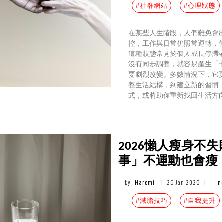
#社群網站
#心理狀態
在某些人生階段，人們難免會
控，工作與日常仍照常運轉，
這種狀態常見於個人成長停滯
沒有同步調整，就容易產生「
要劇烈改變。多數情況下，它
整生活結構，到建立新的習慣
式，或將助你重新找回生活方
2026懶人瘦身不
事」不運動也會瘦
by
Haremi
|
26 Jan 2026
|
n
#減脂技巧
#自我提升