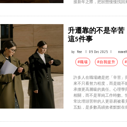
接新年之際，把狀態慢慢找回
升遷靠的不是辛苦
這5件事
by
Yee
|
09 Dec 2025
|
novel
#職場
#自我提升
許多人在職場總是把「辛苦」
來不只看努力程度，而是能不
承擔更高層級的責任。心理學
相關，而不是單純工作時數。
常比埋頭苦幹的人更容易被看
五點，是多數高績效者默默在