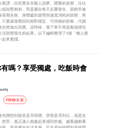
方夜譚，但其實並非癡人說夢。體重的改變，往往
心或短暫衝刺，而是藏在每天反覆發生、卻經常被
奏長期失衡、身體處於疲勞與過度消耗的狀態，再
，只要讓身體回到相對穩定、可持續的節奏，代謝
會自然做出回應。這時候，瘦下來不再是勉強撐住
生活狀態發生的結果。以下編輯整理了5個「懶人瘦
一起來實踐。
你有嗎？享受獨處，吃飯時會
ovelty
#精緻女孩
會先聯想到妝容是否得體、穿搭是否到位，或是在
。然而，真正讓人相處起來感到舒服、越看越耐看
包裝，而是藏在生活本身。它不是短時間刻意經營