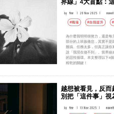
界線」4大盲點：
by
Yee
|
20 Nov 2025
|
novel
#職場
#自我提升
為什麼我明明很努力，還是每天
部分的上班族倦怠，其實不是
難搞、任務太多，但真正讓你
說「我現在做不到」。當界線
的惡性循環。本文整理以下4
榨乾的關鍵！
越想被看見，反而
別把「這件事」視
by
Yee
|
13 Nov 2025
|
novel