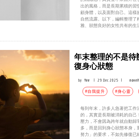
出的風格，而是長期累積的習
顧身體，以及面對自己。這樣
自然流露。以下，編輯整理了
雅、狀態良好的女性共有的生
年末整理的不是待
復身心狀態
by
Yee
|
29 Dec 2025
|
novel
#自我提升
#身心靈
每到年末，許多人急著把工作
的，其實是長期被消耗的自己
壓力，不會因為跨年就自動歸
多，而是回到身心狀態本身，
努力」的要求，不如先修復已