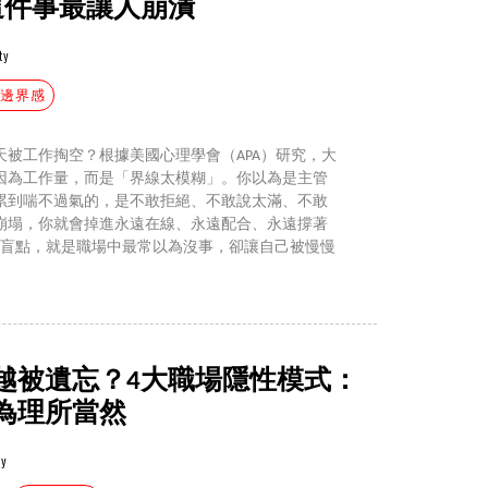
這件事最讓人崩潰
ty
#邊界感
被工作掏空？根據美國心理學會（APA）研究，大
因為工作量，而是「界線太模糊」。你以為是主管
累到喘不過氣的，是不敢拒絕、不敢說太滿、不敢
崩塌，你就會掉進永遠在線、永遠配合、永遠撐著
個盲點，就是職場中最常以為沒事，卻讓自己被慢慢
越被遺忘？4大職場隱性模式：
為理所當然
ty