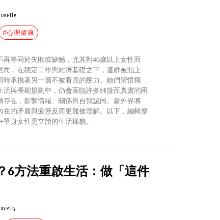
novelty
#心理健康
不再等同於失敗或缺憾，尤其對40歲以上女性而
然而，在穩定工作與經濟基礎之下，這群被貼上
同時承擔著另一層不被看見的壓力。她們習慣獨
生活與長期規劃中，仍會面臨許多細微而真實的困
續存在，影響情緒、關係與自我認同。當外界將
內在的矛盾與疲憊反而更難被理解。以下，編輯整
0+單身女性更立體的生活樣貌。
？6方法重啟生活：做「這件
ovelty