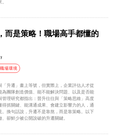
來。
，而是策略！職場高手都懂的
ty
#職場環境
與「升遷」畫上等號，但實際上，企業評估人才從
能為團隊創造價值、能不能解決問題、以及是否能
與管理研究都指出：晉升往往與「策略思維」高度
懂得抓關鍵、能溝通成果、會建立影響力的人，通
見。換句話說，升遷不是靠熬，而是靠策略。以下
做、卻鮮少被公開說破的升遷關鍵。