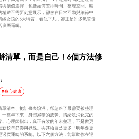
慣與價值選擇，包括如何安排時間、整理空間、照
的精緻不需要刻意展示，卻會在日常互動與細節中
精緻女孩的6大特質，看似平凡，卻正是許多氣質優
活底層邏輯。
辦清單，而是自己！6個方法修
ty
#身心健康
清單清空、把計畫表填滿，卻忽略了最需要被整理
！一整年下來，身體累積的疲勞、情緒沒消化完的
零。心理師指出，真正有效的年末整理，不是做更
重新校準節奏與界線。與其給自己更多「明年要更
經過度運轉的系統。以下六個方法，能幫助你在迎