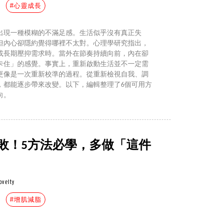
#心靈成長
出現一種模糊的不滿足感。生活似乎沒有真正失
但內心卻隱約覺得哪裡不太對。心理學研究指出，
或長期壓抑需求時。當外在節奏持續向前，內在卻
卡住」的感覺。事實上，重新啟動生活並不一定需
更像是一次重新校準的過程。從重新檢視自我、調
，都能逐步帶來改變。以下，編輯整理了6個可用方
向。
失敗！5方法必學，多做「這件
ovelty
#增肌減脂