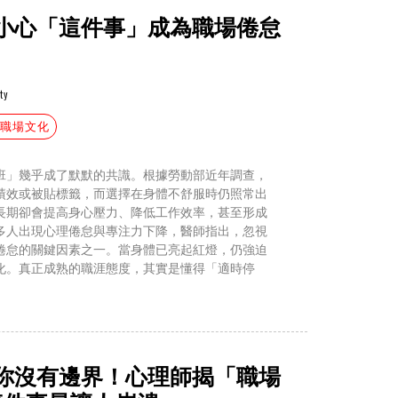
小心「這件事」成為職場倦怠
ty
#職場文化
班」幾乎成了默默的共識。根據勞動部近年調查，
績效或被貼標籤，而選擇在身體不舒服時仍照常出
長期卻會提高身心壓力、降低工作效率，甚至形成
多人出現心理倦怠與專注力下降，醫師指出，忽視
倦怠的關鍵因素之一。當身體已亮起紅燈，仍強迫
化。真正成熟的職涯態度，其實是懂得「適時停
你沒有邊界！心理師揭「職場