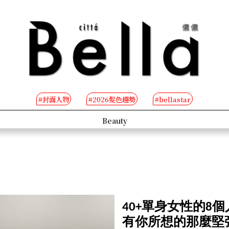
#封面人物
#2026髮色趨勢
#bellastar
s
Beauty
40+單身女性的8
有你所想的那麼堅