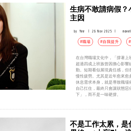
生病不敢請病假？
主因
by
Yee
|
26 Nov 2025
|
novel
#職場
#自我提升
在台灣職場文化中，「撐著上
超過四成上班族曾因擔心影響
勤。短期看似展現責任感，但
慢性疲勞。尤其是近年愈來愈
休息需求本身，就是導致職場
自己扛住，最終只會讓狀態惡
下」，而不是一味硬撐。
不是工作太累，是