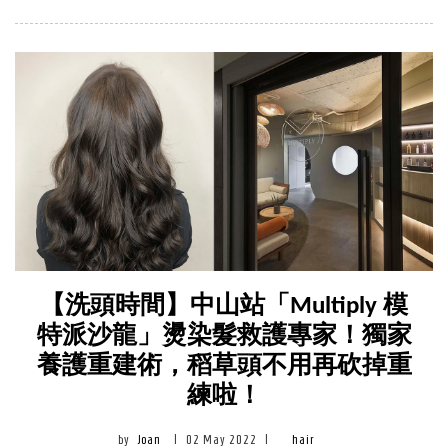
【洗頭時間】中山站「Multiply 模
特派沙龍」燙染髮救護專家！獨家
養護重建術，稻草頭不用再砍掉重
練啦！
by
Joan
|
02 May 2022
|
hair