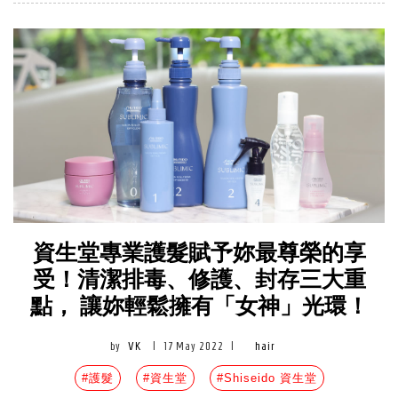
資生堂專業護髮賦予妳最尊榮的享
受！清潔排毒、修護、封存三大重
點， 讓妳輕鬆擁有「女神」光環！
by
VK
|
17 May 2022
|
hair
#護髮
#資生堂
#Shiseido 資生堂