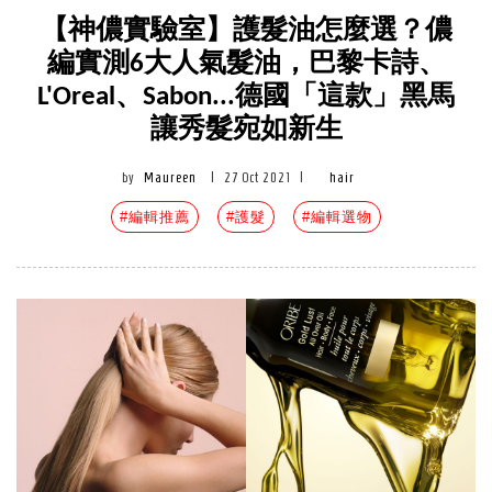
【神儂實驗室】護髮油怎麼選？儂
編實測6大人氣髮油，巴黎卡詩、
L'Oreal、Sabon...德國「這款」黑馬
讓秀髮宛如新生
by
Maureen
|
27 Oct 2021
|
hair
#編輯推薦
#護髮
#編輯選物