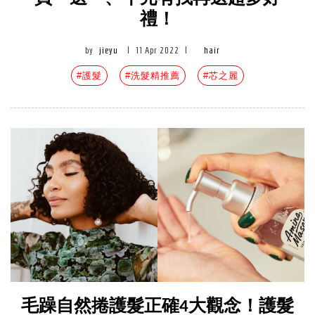
禮！
by
jieyu
|
11 Apr 2022
|
hair
#護髮
#洗髮精推薦
#芯之麗
毛躁自然捲護髮正確4大觀念！護髮