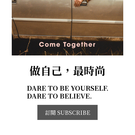
做自己，最時尚
DARE TO BE YOURSELF.
DARE TO BELIEVE.
訂閱 SUBSCRIBE