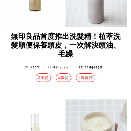
無印良品首度推出洗髮精！植萃洗
髮順便保養頭皮，一次解決頭油、
毛躁
by
Naomi
|
12 Mar 2026
|
design&gadget
#美髮
#護髮
#洗髮精