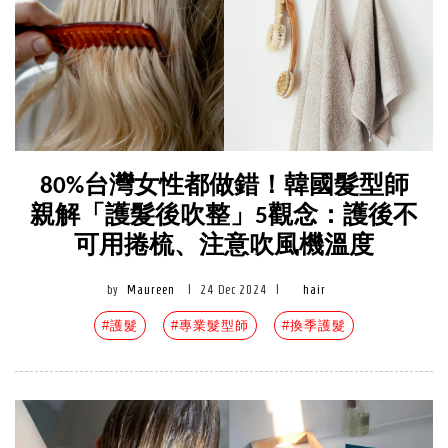
80%台灣女性都做錯！韓國髮型師
親解「護髮後吹整」5觀念：護後不
可用捲梳、注意吹風機溫度
by
Maureen
|
24 Dec 2024
|
hair
#護髮
#專業髮型師
#換季護髮