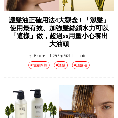
護髮油正確用法4大觀念 ! 「濕髮」
使用最有效、加強髮絲鎖水力可以
「這樣」做，超過xx用量小心養出
大油頭
by
Maureen
|
29 Sep 2021
|
hair
#頭髮保養
#護髮
#護髮油