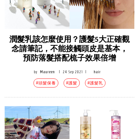
潤髮乳該怎麼使用？護髮5大正確觀
念請筆記，不能接觸頭皮是基本，
預防落髮搭配梳子效果倍增
by
Maureen
|
24 Sep 2021
|
hair
#頭髮保養
#護髮
#護髮乳