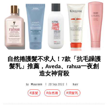
自然捲護髮不求人！7款「抗毛躁護
髮乳」推薦，Aveda、rahua一夜創
造女神背殺
by
Maureen
|
20 Sep 2022
|
hair
#護髮
#自然捲
#潤髮乳