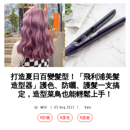
打造夏日百變髮型！「飛利浦美髮
造型器」護色、防曬、護髮一支搞
定，造型菜鳥也能輕鬆上手！
by
Will
|
05 Aug 2022
|
hair
#防曬
#護色
#護髮