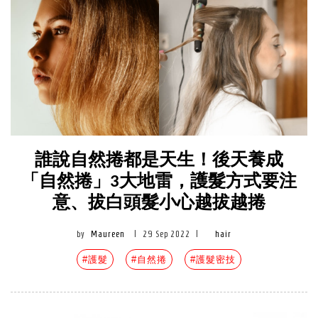
誰說自然捲都是天生！後天養成
「自然捲」3大地雷，護髮方式要注
意、拔白頭髮小心越拔越捲
by
Maureen
|
29 Sep 2022
|
hair
#護髮
#自然捲
#護髮密技