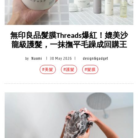
無印良品髮膜Threads爆紅！媲美沙
龍級護髮，一抹撫平毛躁成回購王
by
Naomi
|
30 May 2026
|
design&gadget
#美髮
#護髮
#髮膜