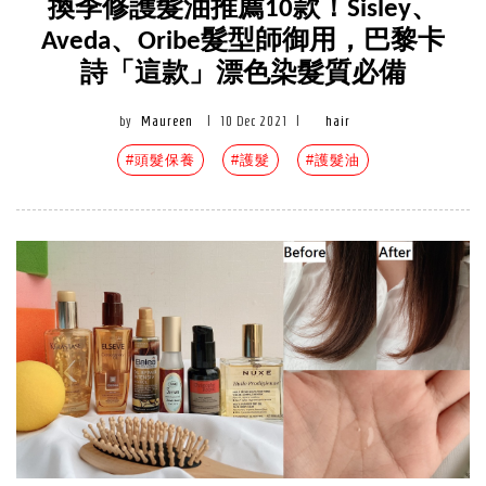
換季修護髮油推薦10款！Sisley、
Aveda、Oribe髮型師御用，巴黎卡
詩「這款」漂色染髮質必備
by
Maureen
|
10 Dec 2021
|
hair
#頭髮保養
#護髮
#護髮油