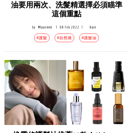
油要用兩次、洗髮精選擇必須瞄準
這個重點
by
Maureen
|
08 Feb 2022
|
hair
#護髮
#自然捲
#護髮油