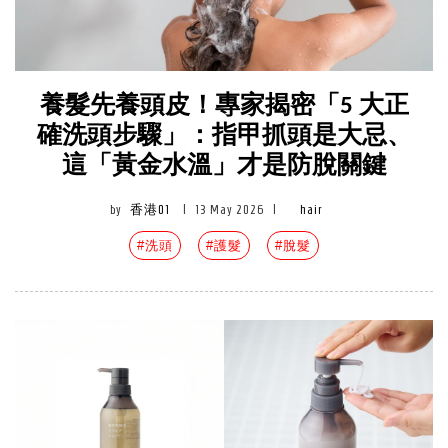
養髮先養頭皮！專家揭密「5 大正
確洗頭步驟」：指甲抓頭是大忌、
這「黃金水溫」才是防脫關鍵
by
香港01
|
13 May 2026
|
hair
#洗頭
#護髮
#脫髮