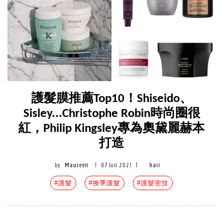
護髮膜推薦Top10！Shiseido、
Sisley...Christophe Robin時尚圈很
紅，Philip Kingsley專為奧黛麗赫本
打造
by
Maureen
|
07 Jun 2021
|
hair
#護髮
#換季護髮
#護髮密技