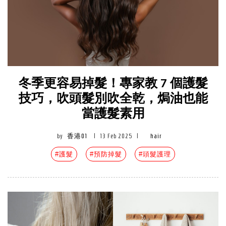
冬季更容易掉髮！專家教 7 個護髮
技巧，吹頭髮別吹全乾，焗油也能
當護髮素用
by
香港01
|
13 Feb 2025
|
hair
#護髮
#預防掉髮
#頭髮護理