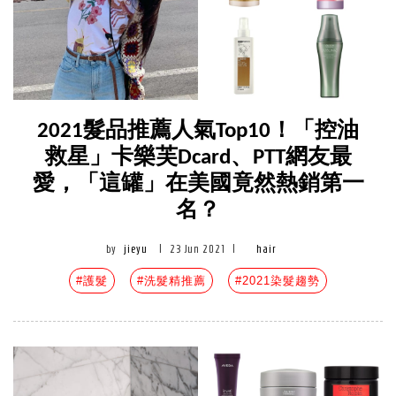
2021髮品推薦人氣Top10！「控油
救星」卡樂芙Dcard、PTT網友最
愛，「這罐」在美國竟然熱銷第一
名？
by
jieyu
|
23 Jun 2021
|
hair
#護髮
#洗髮精推薦
#2021染髮趨勢