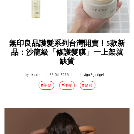
無印良品護髮系列台灣開賣！5款新
品：沙龍級「修護髮膜」一上架就
缺貨
by
Naomi
|
29 Oct 2025
|
design&gadget
#美髮
#護髮
#髮膜