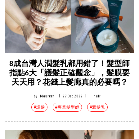
8成台灣人潤髮乳都用錯了！髮型師
指點6大「護髮正確觀念」，髮膜要
天天用？花錢上髮廊真的必要嗎？
by
Maureen
|
27 Dec 2022
|
hair
#護髮
#專業髮型師
#潤髮乳