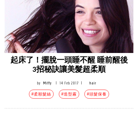
起床了！擺脫一頭睡不醒 睡前醒後
3招秘訣讓美髮超柔順
by
Miffy
|
14 Feb 2017
|
hair
#柔順髮絲
#造型霧
#頭髮保養