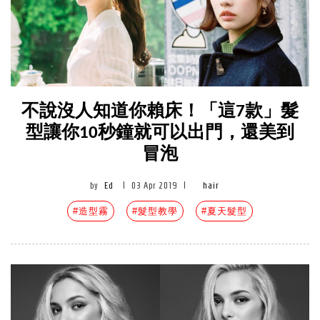
不說沒人知道你賴床！「這7款」髮
型讓你10秒鐘就可以出門，還美到
冒泡
by
Ed
|
03 Apr 2019
|
hair
#造型霧
#髮型教學
#夏天髮型