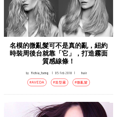
名模的微亂髮可不是真的亂，紐約
時裝周後台就靠「它」，打造霧面
質感線條！
by
Yichia_tseng
|
05 Feb 2018
|
hair
#AVEDA
#造型霧
#微亂髮