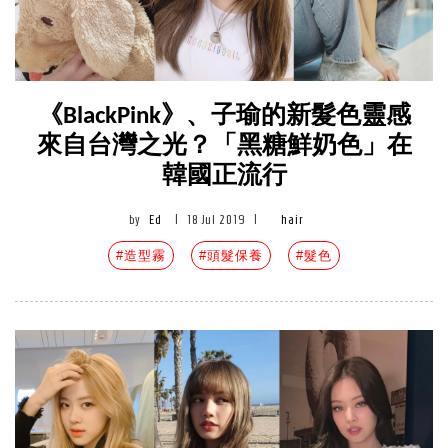
《BlackPink》、子瑜的新髮色靈感
來自台灣之光？「黑糖鮮奶色」在
韓國正流行
by
Ed
|
18 Jul 2019
|
hair
#造型霧
#頭髮保養
#髮色