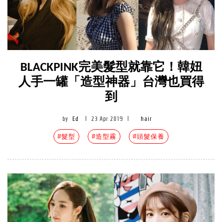
BLACKPINK完美髮型就靠它！韓妞
人手一罐「造型神器」台灣也買得
到
by
Ed
|
23 Apr 2019
|
hair
#髮型
#造型霧
#頭髮保養