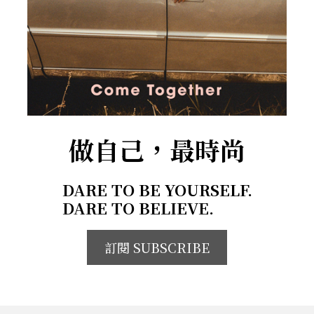
做自己，最時尚
DARE TO BE YOURSELF.
DARE TO BELIEVE.
訂閱 SUBSCRIBE