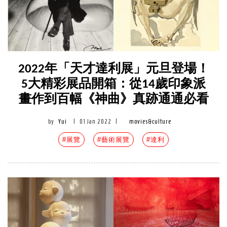
2022年「天才達利展」元旦登場！
5大精彩展品開箱：從14歲印象派
畫作到百幅《神曲》真跡通通必看
by
Yui
|
01 Jan 2022
|
movies&culture
#展覽
#藝術展覽
#達利