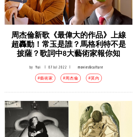
周杰倫新歌《最偉大的作品》上線
超轟動！常玉是誰？馬格利特不是
披薩？歌詞中8大藝術家報你知
by
Yui
|
07 Jul 2022
|
movies&culture
#藝術家
#周杰倫
#莫內