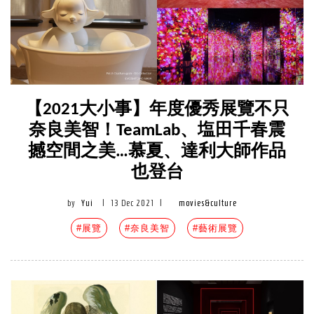
【2021大小事】年度優秀展覽不只
奈良美智！TeamLab、塩田千春震
撼空間之美…慕夏、達利大師作品
也登台
by
Yui
|
13 Dec 2021
|
movies&culture
#展覽
#奈良美智
#藝術展覽