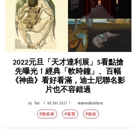
2022元旦「天才達利展」5看點搶
先曝光！經典「軟時鐘」、百幅
《神曲》看好看滿，迪士尼聯名影
片也不容錯過
by
Yui
|
06 Dec 2021
|
movies&culture
#藝術家
#展覽
#藝術