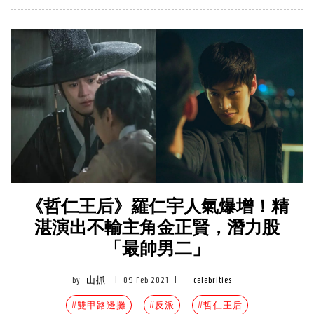
《哲仁王后》羅仁宇人氣爆增！精
湛演出不輸主角金正賢，潛力股
「最帥男二」
by
山抓
|
09 Feb 2021
|
celebrities
#雙甲路邊攤
#反派
#哲仁王后