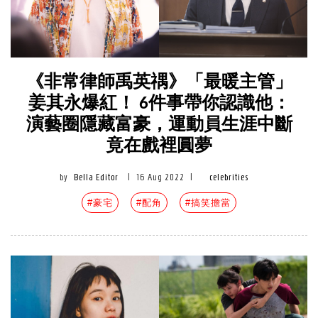
《非常律師禹英禑》「最暖主管」
姜其永爆紅！ 6件事帶你認識他：
演藝圈隱藏富豪，運動員生涯中斷
竟在戲裡圓夢
by
Bella Editor
|
16 Aug 2022
|
celebrities
#豪宅
#配角
#搞笑擔當