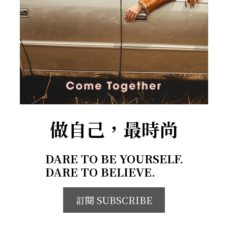
做自己，最時尚
DARE TO BE YOURSELF.
DARE TO BELIEVE.
訂閱 SUBSCRIBE