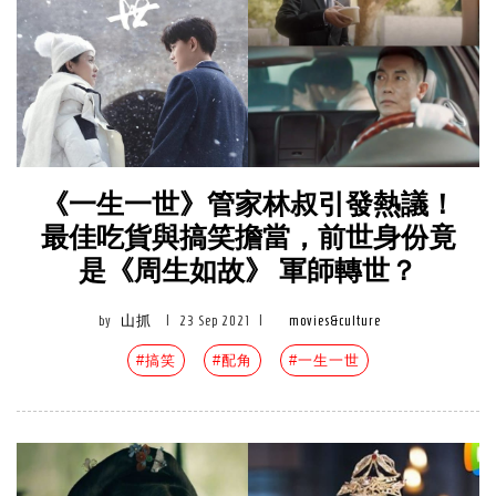
《一生一世》管家林叔引發熱議！
最佳吃貨與搞笑擔當，前世身份竟
是《周生如故》 軍師轉世？
by
山抓
|
23 Sep 2021
|
movies&culture
#搞笑
#配角
#一生一世