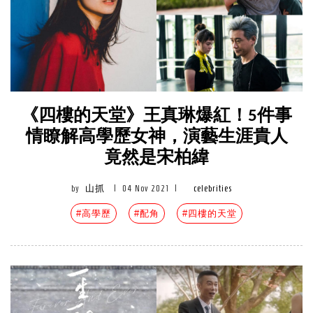
《四樓的天堂》王真琳爆紅！5件事
情瞭解高學歷女神，演藝生涯貴人
竟然是宋柏緯
by
山抓
|
04 Nov 2021
|
celebrities
#高學歷
#配角
#四樓的天堂