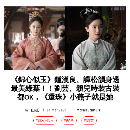
《錦心似玉》鍾漢良、譚松韻身邊
最美綠葉！！劉芸、穎兒時裝古裝
都OK，《還珠》小燕子就是她
by
山抓
|
24 Mar 2021
|
movies&culture
#錦心似玉
#配角
#劉芸