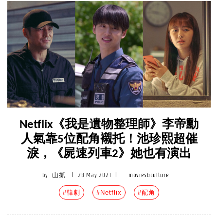
Netflix《我是遺物整理師》李帝勳
人氣靠5位配角襯托！池珍熙超催
淚，《屍速列車2》她也有演出
by
山抓
|
28 May 2021
|
movies&culture
#韓劇
#Netflix
#配角