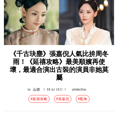
《千古玦塵》張嘉倪人氣比拚周冬
雨！《延禧攻略》最美順嬪再使
壞，最適合演出古裝的演員非她莫
屬
by
山抓
|
08 Jul 2021
|
celebrities
#延禧攻略
#張嘉倪
#配角