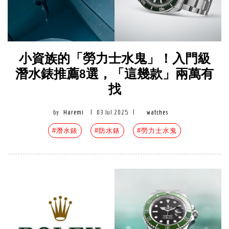
小資族的「勞力士水鬼」！入門級
潛水錶推薦8選，「這幾款」兩萬有
找
by
Haremi
|
03 Jul 2025
|
watches
#潛水錶
#防水錶
#勞力士水鬼