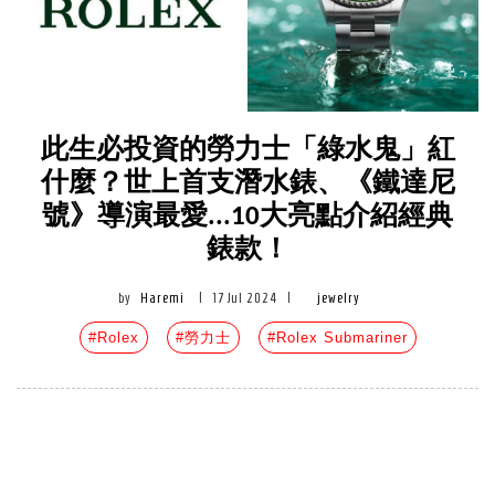
此生必投資的勞力士「綠水鬼」紅
什麼？世上首支潛水錶、《鐵達尼
號》導演最愛...10大亮點介紹經典
錶款！
by
Haremi
|
17 Jul 2024
|
jewelry
#Rolex
#勞力士
#Rolex Submariner