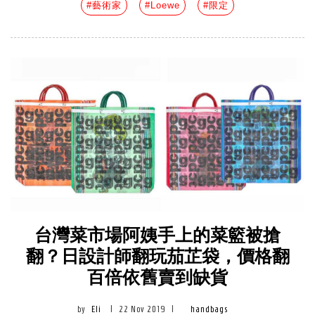
#藝術家
#Loewe
#限定
台灣菜市場阿姨手上的菜籃被搶
翻？日設計師翻玩茄芷袋，價格翻
百倍依舊賣到缺貨
by
Eli
|
22 Nov 2019
|
handbags