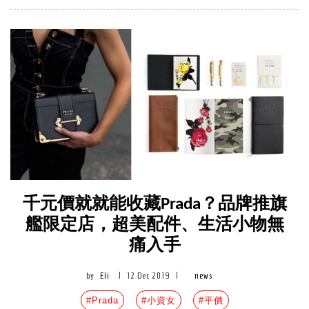
千元價就就能收藏Prada？品牌推旗
艦限定店，超美配件、生活小物無
痛入手
by
Eli
|
12 Dec 2019
|
news
#Prada
#小資女
#平價