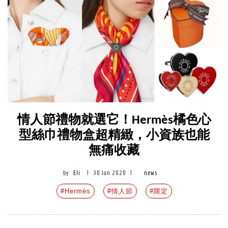
情人節禮物就選它！Hermès橘色心
型絲巾禮物盒超精緻，小資族也能
無痛收藏
by
Eli
|
30 Jan 2020
|
news
#Hermès
#情人節
#限定