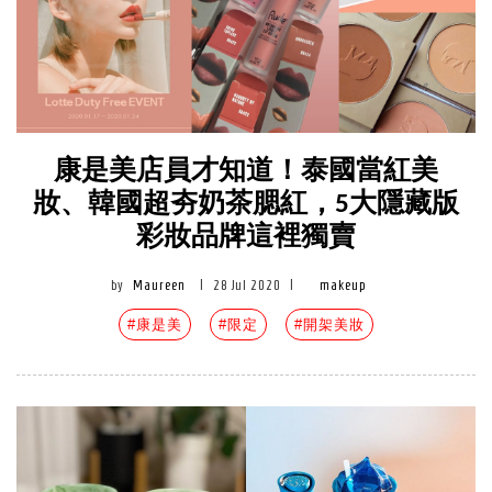
康是美店員才知道！泰國當紅美
妝、韓國超夯奶茶腮紅，5大隱藏版
彩妝品牌這裡獨賣
by
Maureen
|
28 Jul 2020
|
makeup
#康是美
#限定
#開架美妝