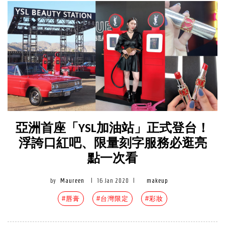
亞洲首座「YSL加油站」正式登台！
浮誇口紅吧、限量刻字服務必逛亮
點一次看
by
Maureen
|
16 Jan 2020
|
makeup
#唇膏
#台灣限定
#彩妝