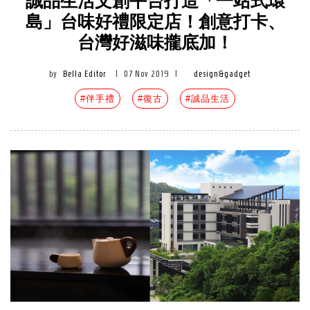
誠品生活文創平台打造「一站式環
島」台味好禮限定店！創意打卡、
台灣好滋味攏底加！
by
Bella Editor
|
07 Nov 2019
|
design&gadget
#伴手禮
#復古
#誠品生活