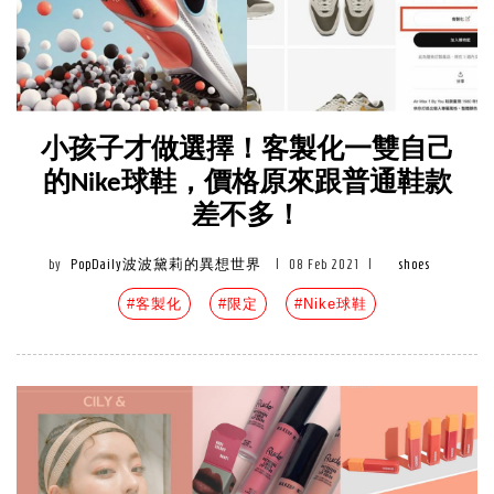
小孩子才做選擇！客製化一雙自己
的Nike球鞋，價格原來跟普通鞋款
差不多！
by
PopDaily波波黛莉的異想世界
|
08 Feb 2021
|
shoes
#客製化
#限定
#Nike球鞋