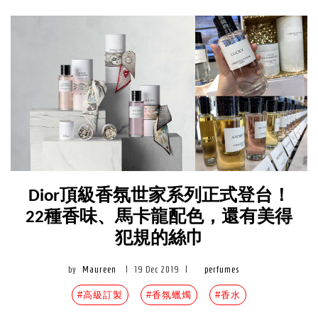
Dior頂級香氛世家系列正式登台！
22種香味、馬卡龍配色，還有美得
犯規的絲巾
by
Maureen
|
19 Dec 2019
|
perfumes
#高級訂製
#香氛蠟燭
#香水