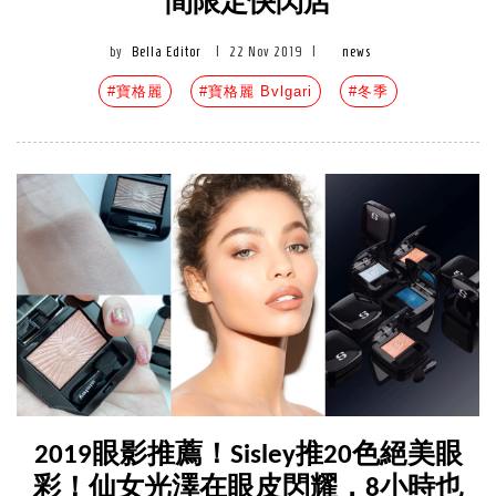
間限定快閃店
by
Bella Editor
|
22 Nov 2019
|
news
#寶格麗
#寶格麗 Bvlgari
#冬季
2019眼影推薦！Sisley推20色絕美眼
彩！仙女光澤在眼皮閃耀，8小時也