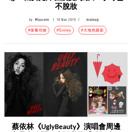
不脫妝
by
Maureen
|
14 Nov 2019
|
makeup
#保養功效
#Sisley
#大地色眼影
蔡依林《UglyBeauty》演唱會周邊