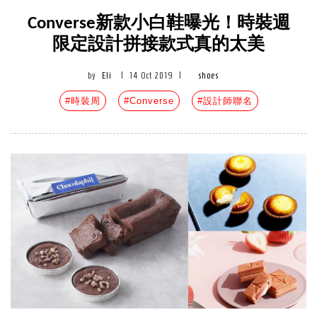
Converse新款小白鞋曝光！時裝週
限定設計拼接款式真的太美
by
Eli
|
14 Oct 2019
|
shoes
#時裝周
#Converse
#設計師聯名