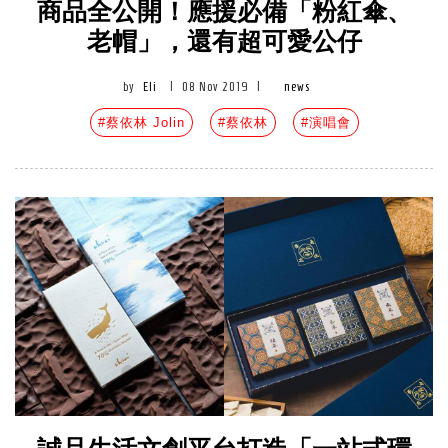
商品全公開！應援必備「粉紅傘、
老帽」，還有超可愛公仔
by
Eli
|
08 Nov 2019
|
news
#蔡依林 Jolin
#蔡依林
#演唱會