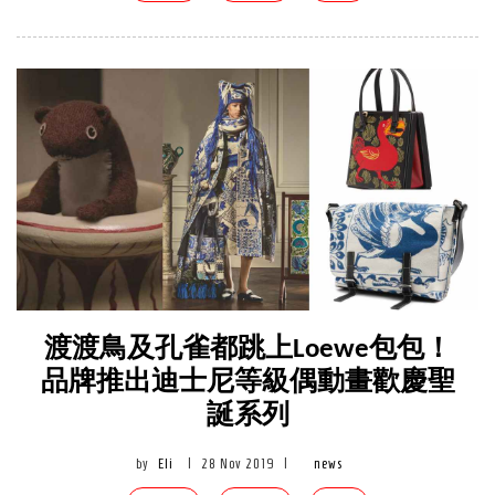
渡渡鳥及孔雀都跳上Loewe包包！
品牌推出迪士尼等級偶動畫歡慶聖
誕系列
by
Eli
|
28 Nov 2019
|
news