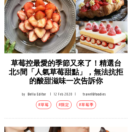
草莓控最愛的季節又來了！精選台
北5間「人氣草莓甜點」，無法抗拒
的酸甜滋味一次告訴你
by
Bella Editor
|
12 Feb 2020
|
travel&foodies
#草莓
#限定
#草莓季