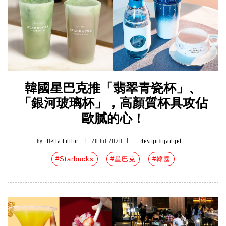
韓國星巴克推「翡翠青瓷杯」、
「銀河玻璃杯」，高顏質杯具攻佔
歐膩的心！
by
Bella Editor
|
20 Jul 2020
|
design&gadget
#Starbucks
#星巴克
#韓國