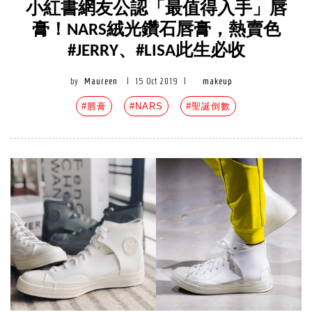
小紅書網友公認「最值得入手」唇
膏！NARS絨光鑽石唇膏，熱賣色
#JERRY、#LISA此生必收
by
Maureen
|
15 Oct 2019
|
makeup
#唇膏
#NARS
#聖誕倒數