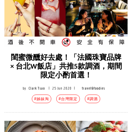
閨蜜微醺好去處！「法國珠寶品牌
× 台北W飯店」共推5款調酒，期間
限定小酌首選！
by
Clark Tsao
|
25 Jun 2020
|
travel&foodies
#姊妹淘
#台灣限定
#調酒