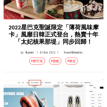
2022星巴克聖誕限定「薄荷風味摩
卡」風靡日韓正式登台，熱賣十年
「太妃核果那堤」同步回歸！
by
Naomi
|
01 Nov 2022
|
travel&foodies
#星巴克
#甜點
#限定