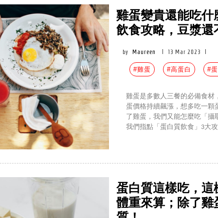
雞蛋變貴還能吃什
飲食攻略，豆漿還
by
Maureen
|
13 Mar 2023
|
#雞蛋
#高蛋白
#
雞蛋是多數人三餐的必備食材
蛋價格持續飆漲，想多吃一顆
了雞蛋，我們又能怎麼吃「攝
我們指點「蛋白質飲食」3大
蛋白質這樣吃，這
體重來算；除了雞