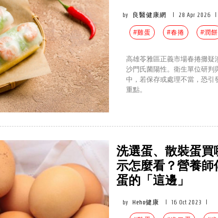
by
良醫健康網
|
28 Apr 2026
|
#雞蛋
#春捲
#潤餅
高雄苓雅區正義市場春捲攤疑涉
沙門氏菌陽性。衛生單位研判
中，若保存或處理不當，恐引
重點。
洗選蛋、散裝蛋買
示怎麼看？營養師
蛋的「這邊」
by
Heho健康
|
16 Oct 2023
|