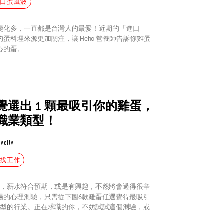
進口蛋風波
變化多，一直都是台灣人的最愛！近期的「進口
蛋料理來源更加關注，讓 Heho 營養師告訴你雞蛋
心的蛋。
選出 1 顆最吸引你的雞蛋，
職業類型！
ovelty
#找工作
點，薪水符合預期，或是有興趣，不然將會過得很辛
場的心理測驗，只需從下圖6款雞蛋任選覺得最吸引
類型的行業。正在求職的你，不妨試試這個測驗，或