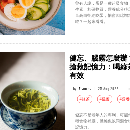
曾有人說，蛋是一種超級食物
生素、和礦物質，營養成分很
量高而拒絕吃蛋，怕會因此增
吃？一起來看看。
健忘、腦霧怎麼辦
搶救記憶力：喝綠
有效
by
Frances
|
25 Aug 2022
|
#綠茶
#雞蛋
#營
健忘不是老年人的專利，可能
種食物補腦，儂編也以同類食
記憶力。