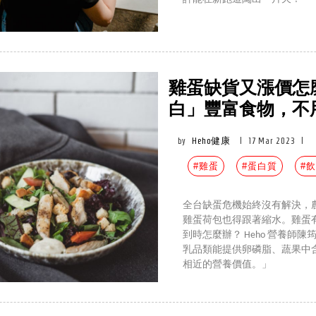
雞蛋缺貨又漲價怎
白」豐富食物，不
by
Heho健康
|
17 Mar 2023
|
#雞蛋
#蛋白質
#
全台缺蛋危機始終沒有解決，農
雞蛋荷包也得跟著縮水。雞蛋
到時怎麼辦？ Heho 營養
乳品類能提供卵磷脂、蔬果中
相近的營養價值。」