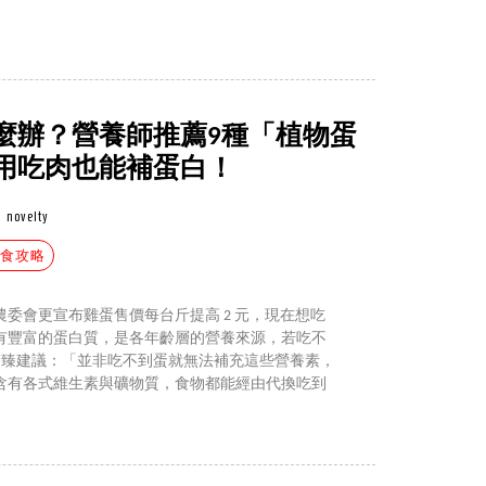
麼辦？營養師推薦9種「植物蛋
用吃肉也能補蛋白！
novelty
飲食攻略
委會更宣布雞蛋售價每台斤提高 2 元，現在想吃
有豐富的蛋白質，是各年齡層的營養來源，若吃不
師陳筠臻建議：「並非吃不到蛋就無法補充這些營養素，
含有各式維生素與礦物質，食物都能經由代換吃到