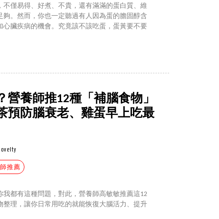
，不僅易得、好煮、不貴，還有滿滿的蛋白質、維
足夠。然而，你也一定聽過有人因為蛋的膽固醇含
加心臟疾病的機會。究竟該不該吃蛋，蛋黃要不要
？營養師推12種「補腦食物」
茶預防腦衰老、雞蛋早上吃最
novelty
養師推薦
你我都有這種問題，對此，營養師高敏敏推薦這12
物整理，讓你日常用吃的就能恢復大腦活力、提升