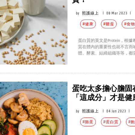
質！
by
照護線上
|
08 Mar 2023
|
#健康
#雞蛋
#食物
蛋白質的英文是Protein，根據
質在體內的重要性也就不言而
體、酵素、結締組織等等，都
蛋吃太多擔心膽固
「這成分」才是健
by
照護線上
|
04 Jan 2023
|
#雞蛋
#蛋白質
#