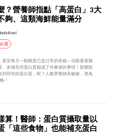
麼？營養師指點「高蛋白」3大
不夠、這類海鮮能量滿分
body&soul
蛋白質
，甚至每天一顆雞蛋已是日常的依賴～但眼看著雞
蛋、多補充些蛋白質都成了件奢侈的事情！那麼除
取到同等的蛋白質」呢？人氣營養師高敏敏，便為
攻略！
樣算！醫師：蛋白質攝取量以
蛋「這些食物」也能補充蛋白