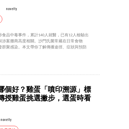
novelty
食品中毒事件，累計140人就醫，已有12人檢驗出
與涉案攤商高度相關。沙門氏菌常藏在日常食物
發群聚感染。本文帶你了解傳播途徑、症狀與預防
哪個好？雞蛋「噴印溯源」標
傳授雞蛋挑選撇步，選蛋時看
novelty