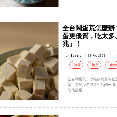
全台鬧蛋荒怎麼辦
蛋更優質，吃太多
兆」！
by
Edward
|
09 Feb 2022
|
n
#健康
#雞蛋
#食物
全台鬧蛋荒，冰箱的雞蛋存量
蛋，等於少了健康生活的一塊
取代雞蛋！