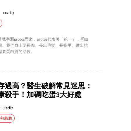
novelty
希臘字源protos而來，protos代表著「第一」，蛋白
喻。我們身上要長肉、長出毛髮、長指甲、做出抗
需要蛋白質的助攻。
存過高？醫生破解常見迷思：
康殺手！加碼吃蛋3大好處
novelty
飽和脂肪