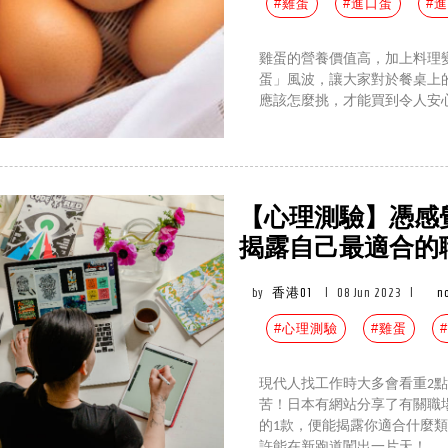
#雞蛋
#進口蛋
#
雞蛋的營養價值高，加上料理
蛋」風波，讓大家對於餐桌上的
應該怎麼挑，才能買到令人安
【心理測驗】憑感覺
揭露自己最適合的
by
香港01
|
08 Jun 2023
|
n
#心理測驗
#雞蛋
現代人找工作時大多會看重2
苦！日本有網站分享了有關職
的1款，便能揭露你適合什麼
許能在新跑道闖出一片天！