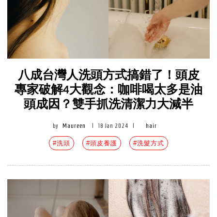
八成台灣人洗頭方式搞錯了！頭皮
專家破解4大觀念：咖啡喝太多是油
頭成因？雙手抓洗清潔力大減半
by
Maureen
|
18 Jan 2024
|
hair
#洗頭
#頭皮養護
#洗髮方式