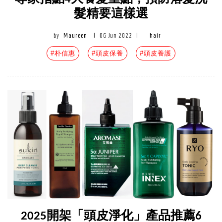
髮精要這樣選
by
Maureen
|
06 Jun 2022
|
hair
#朴信惠
#頭皮保養
#頭皮養護
2025開架「頭皮淨化」產品推薦6