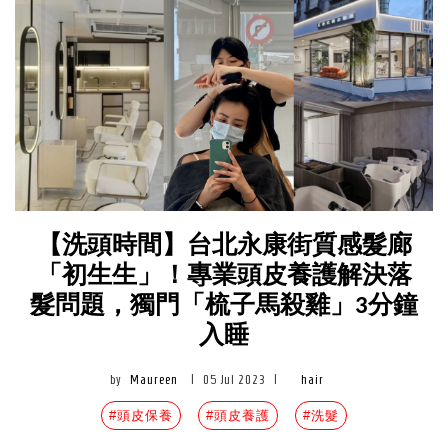
【洗頭時間】台北永康街質感髮廊
「初生生」！專業頭皮養護解決落
髮問題，獨門「梳子馬殺雞」3分鐘
入睡
by
Maureen
|
05 Jul 2023
|
hair
#頭皮保養
#頭皮養護
#洗髮