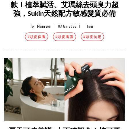
款！植萃賦活、艾瑪絲去頭臭力超
強，Sukin天然配方敏感髮質必備
by
Maureen
|
03 Jun 2022
|
hair
#頭皮保養
#頭皮養護
#頭皮抗老