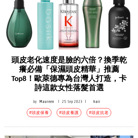
頭皮老化速度是臉的六倍？換季乾
癢必備「保濕頭皮精華」推薦
Top8！歐萊德專為台灣人打造，卡
詩這款女性落髮首選
by
Maureen
|
25 Sep 2023
|
hair
#頭皮保養
#頭皮養護
#頭皮抗老