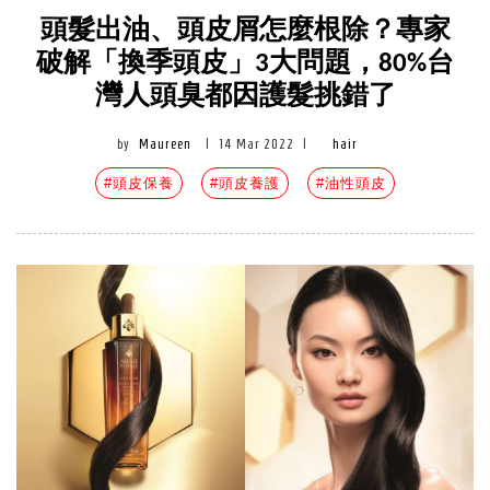
頭髮出油、頭皮屑怎麼根除？專家
破解「換季頭皮」3大問題，80%台
灣人頭臭都因護髮挑錯了
by
Maureen
|
14 Mar 2022
|
hair
#頭皮保養
#頭皮養護
#油性頭皮