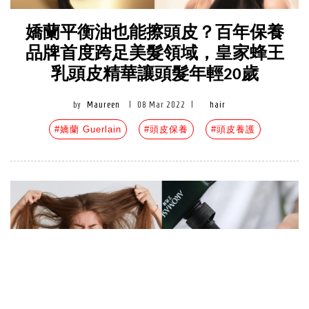
嬌蘭平衡油也能擦頭皮？百年保養
品牌首度跨足美髮領域，皇家蜂王
乳頭皮精華讓頭髮年輕20歲
by
Maureen
|
08 Mar 2022
|
hair
#嬌蘭 Guerlain
#頭皮保養
#頭皮養護