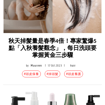
秋天掉髮量是春季4倍！專家驚爆5
點「入秋養髮觀念」，每日洗頭要
掌握黃金三步驟
by
Maureen
|
17 Oct 2023
|
hair
#頭皮保養
#掉頭髮
#頭皮養護