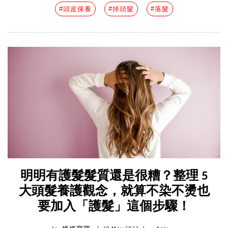
#頭皮保養
#掉頭髮
#落髮
明明有護髮髮質還是很糟？整理 5
大頭髮養護觀念，就算不染不燙也
要加入「護髮」這個步驟！