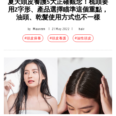
夏天頭皮養護5大正確觀念！梳頭要
用Z字形、產品選擇瞄準這個重點，
油頭、乾髮使用方式也不一樣
by
Maureen
|
21 May 2022
|
hair
#頭皮保養
#頭皮養護
#油性頭皮