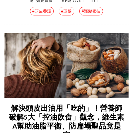
by
媽媽寶寶
|
19 May 2023
|
hair
#頭皮養護
#頭髮
#護髮密技
解決頭皮出油用「吃的」！營養師
破解5大「控油飲食」觀念，維生素
A幫助油脂平衡、防扁塌聖品竟是