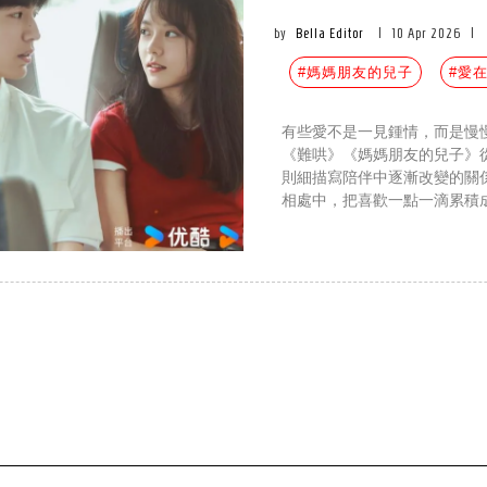
by
Bella Editor
|
10 Apr 2026
|
#媽媽朋友的兒子
#愛
有些愛不是一見鍾情，而是慢
《難哄》《媽媽朋友的兒子》
則細描寫陪伴中逐漸改變的關
相處中，把喜歡一點一滴累積