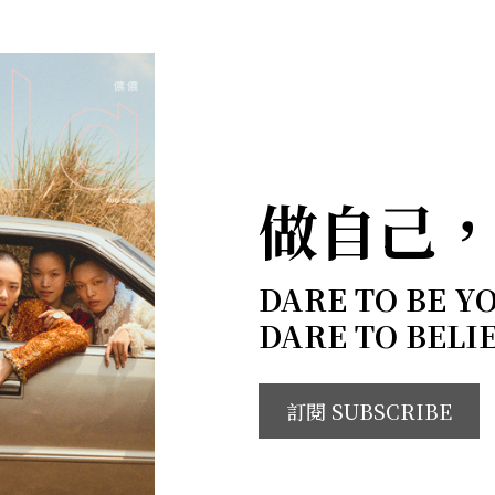
做自己
DARE TO BE Y
DARE TO BELI
訂閱 SUBSCRIBE