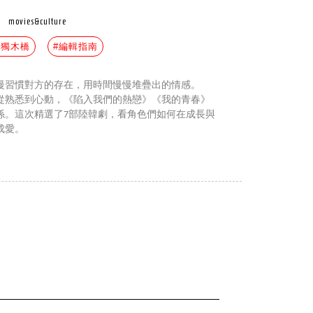
movies&culture
在獨木橋
#編輯指南
慢習慣對方的存在，用時間慢慢堆疊出的情感。
從熟悉到心動，《陷入我們的熱戀》《我的青春》
係。這次精選了7部陸韓劇，看角色們如何在成長與
成愛。