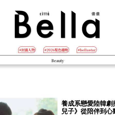
#封面人物
#2026髮色趨勢
#bellastar
s
Beauty
養成系戀愛陸韓劇
兒子》從陪伴到心