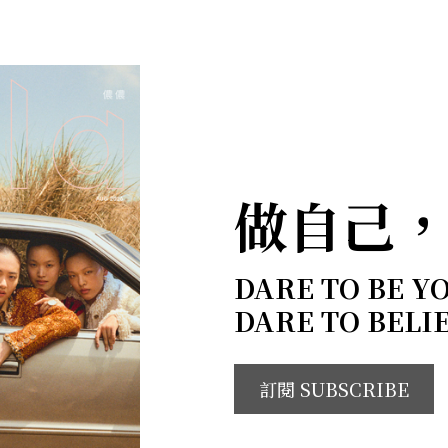
做自己
DARE TO BE Y
DARE TO BELI
訂閱 SUBSCRIBE