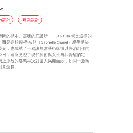
ws
內設計
#建築設計
的標本、靈魂的庇護所——La Pausa 就是這樣的
柏麗‧香奈兒（Gabrielle Chanel）親手構築
時光，也成就了一處讓無數藝術家得以停泊創作的
今日，這座見證了現代藝術與女性自我覺醒的宅
幾近原貌的姿態再次對世人揭開面紗，如同一瓶熟
郁且悠長。