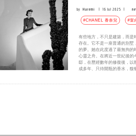
by
Haremi
|
16 Jul 2025
|
ne
#CHANEL 香奈兒
#室
有些地方，不只是建築，而是時間
存在。它不是一座普通的別墅，而是嘉
的夢。她在此度過了最無拘的
心靈之舟。在將近一世紀後的
邸，在歷經數年的修復後，以
成多年、只待開瓶的香水，馥