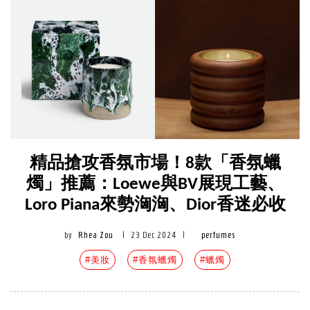
精品搶攻香氛市場！8款「香氛蠟
燭」推薦：Loewe與BV展現工藝、
Loro Piana來勢洶洶、Dior香迷必收
by
Rhea Zou
|
23 Dec 2024
|
perfumes
#美妝
#香氛蠟燭
#蠟燭