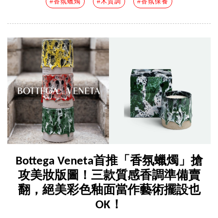
#香氛蠟燭
#木質調
#香氛保養
Bottega Veneta首推「香氛蠟燭」搶
攻美妝版圖！三款質感香調準備賣
翻，絕美彩色釉面當作藝術擺設也
OK！