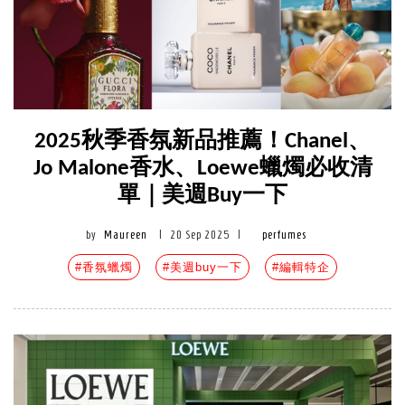
2025秋季香氛新品推薦！Chanel、
Jo Malone香水、Loewe蠟燭必收清
單｜美週Buy一下
by
Maureen
|
20 Sep 2025
|
perfumes
#香氛蠟燭
#美週buy一下
#編輯特企