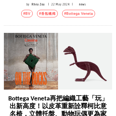
by
Rhea Zou
|
22 May 2024
|
news
#BV
#香氛蠟燭
#Bottega Veneta
Bottega Veneta再把編織工藝「玩」
出新高度！以皮革重新詮釋柯比意
名椅，立體托盤、動物玩偶更為家