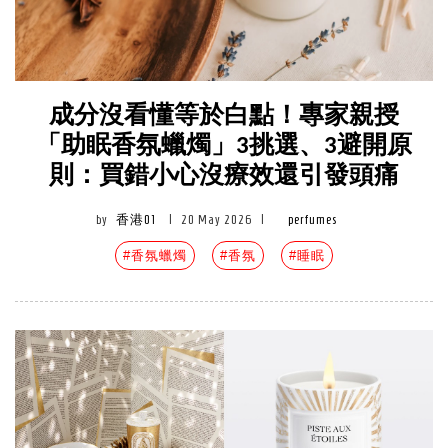
成分沒看懂等於白點！專家親授
「助眠香氛蠟燭」3挑選、3避開原
則：買錯小心沒療效還引發頭痛
by
香港01
|
20 May 2026
|
perfumes
#香氛蠟燭
#香氛
#睡眠