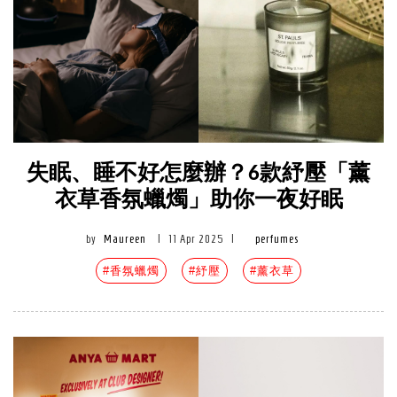
失眠、睡不好怎麼辦？6款紓壓「薰
衣草香氛蠟燭」助你一夜好眠
by
Maureen
|
11 Apr 2025
|
perfumes
#香氛蠟燭
#紓壓
#薰衣草