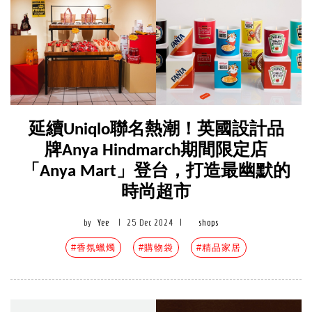
延續Uniqlo聯名熱潮！英國設計品
牌Anya Hindmarch期間限定店
「Anya Mart」登台，打造最幽默的
時尚超市
by
Yee
|
25 Dec 2024
|
shops
#香氛蠟燭
#購物袋
#精品家居