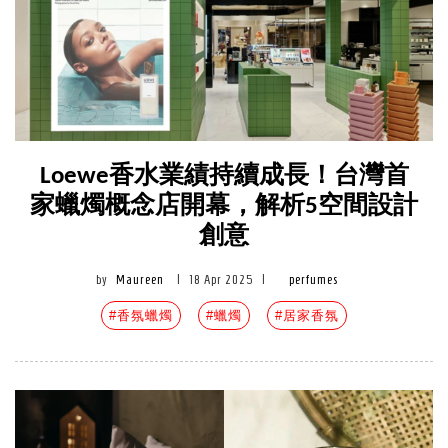
Loewe香水業績持續成長！台灣首
家蠟燭概念店開幕，解析5空間設計
創意
by
Maureen
|
18 Apr 2025
|
perfumes
#香氛蠟燭
#蠟燭
#居家香氛