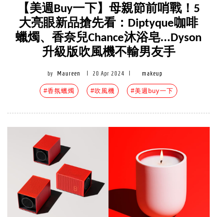
【美週Buy一下】母親節前哨戰！5
大亮眼新品搶先看：Diptyque咖啡
蠟燭、香奈兒Chance沐浴皂...Dyson
升級版吹風機不輸男友手
by
Maureen
|
20 Apr 2024
|
makeup
#香氛蠟燭
#吹風機
#美週buy一下