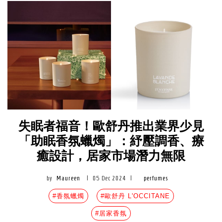
失眠者福音！歐舒丹推出業界少見
「助眠香氛蠟燭」：紓壓調香、療
癒設計，居家市場潛力無限
by
Maureen
|
05 Dec 2024
|
perfumes
#香氛蠟燭
#歐舒丹 L'OCCITANE
#居家香氛