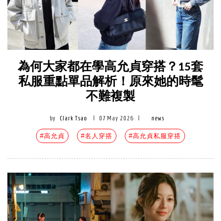
為何大家都在學高允貞穿搭？15套
私服重點單品解析！原來她的時髦
不難複製
by
Clark Tsao
|
07 May 2026
|
news
#高允貞
#名人穿搭
#高允貞私服穿搭