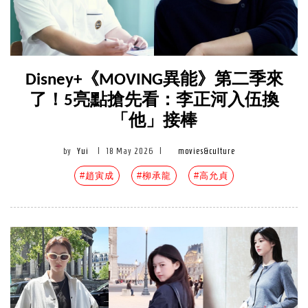
Disney+《MOVING異能》第二季來
了！5亮點搶先看：李正河入伍換
「他」接棒
by
Yui
|
18 May 2026
|
movies&culture
#趙寅成
#柳承龍
#高允貞