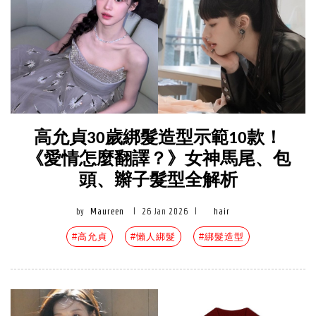
高允貞30歲綁髮造型示範10款！
《愛情怎麼翻譯？》女神馬尾、包
頭、辮子髮型全解析
by
Maureen
|
26 Jan 2026
|
hair
#高允貞
#懶人綁髮
#綁髮造型