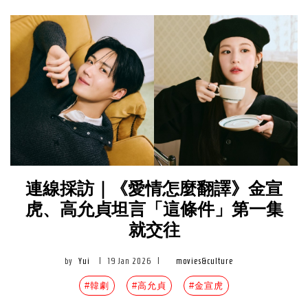
連線採訪｜《愛情怎麼翻譯》金宣
虎、高允貞坦言「這條件」第一集
就交往
by
Yui
|
19 Jan 2026
|
movies&culture
#韓劇
#高允貞
#金宣虎