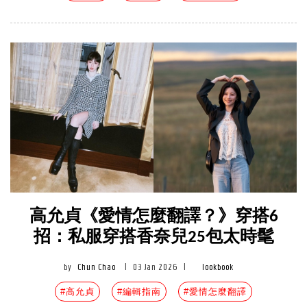
高允貞《愛情怎麼翻譯？》穿搭6
招：私服穿搭香奈兒25包太時髦
by
Chun Chao
|
03 Jan 2026
|
lookbook
#高允貞
#編輯指南
#愛情怎麼翻譯