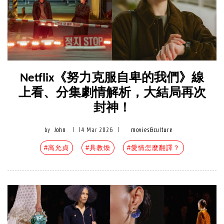
Netflix《努力克服自卑的我們》線
上看、分集劇情解析，大結局再次
封神！
by
John
|
14 Mar 2026
|
movies&culture
#高允貞
#具教煥
#愛情怎麼翻譯？