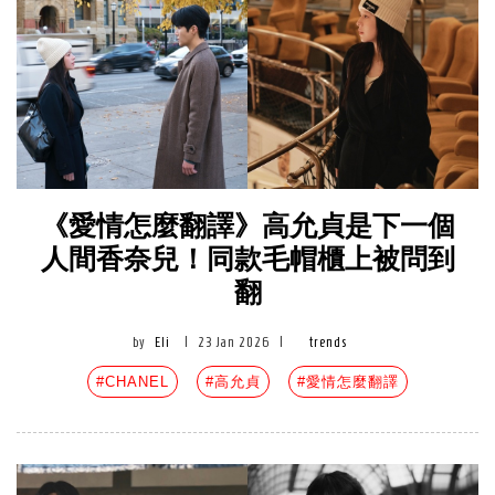
《愛情怎麼翻譯》高允貞是下一個
人間香奈兒！同款毛帽櫃上被問到
翻
by
Eli
|
23 Jan 2026
|
trends
#CHANEL
#高允貞
#愛情怎麼翻譯