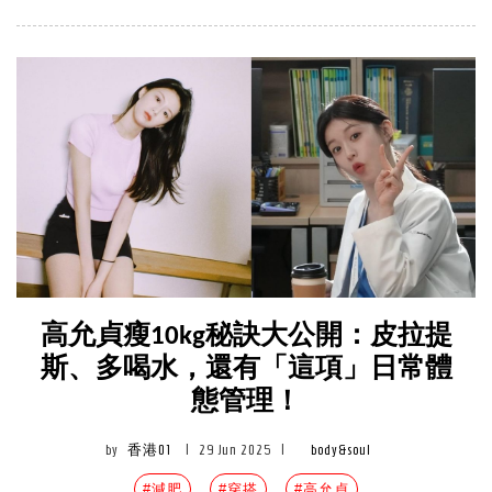
高允貞瘦10kg秘訣大公開：皮拉提
斯、多喝水，還有「這項」日常體
態管理！
by
香港01
|
29 Jun 2025
|
body&soul
#減肥
#穿搭
#高允貞