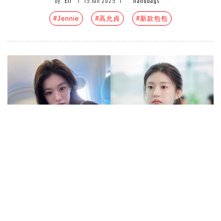
by
Eli
|
15 Jun 2025
|
handbags
#Jennie
#高允貞
#新款包包
《機智住院醫生生活》高允貞人氣
爆紅！6件事認識她：美術系高材
生、被譽為「全智賢接班人」