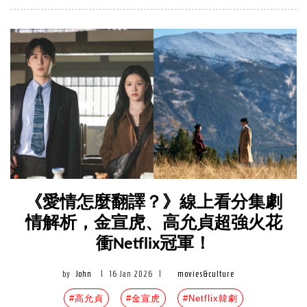
《愛情怎麼翻譯？》線上看分集劇
情解析，金宣虎、高允貞超強火花
衝Netflix冠軍！
by
John
|
16 Jan 2026
|
movies&culture
#高允貞
#金宣虎
#Netflix韓劇