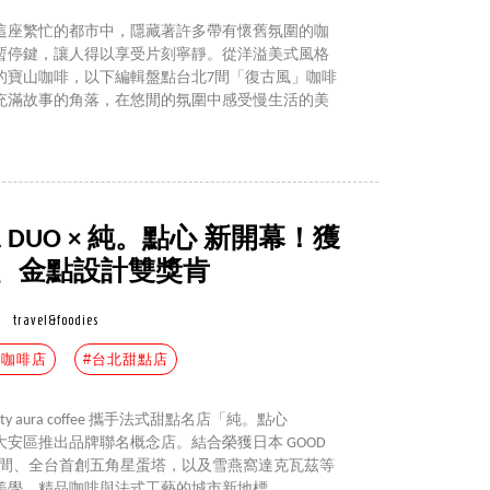
這座繁忙的都市中，隱藏著許多帶有懷舊氛圍的咖
暫停鍵，讓人得以享受片刻寧靜。從洋溢美式風格
的寶山咖啡，以下編輯盤點台北7間「復古風」咖啡
充滿故事的角落，在悠閒的氛圍中感受慢生活的美
 DUO × 純。點心 新開幕！獲
IGN、金點設計雙獎肯
travel&foodies
安咖啡店
#台北甜點店
city aura coffee 攜手法式甜點名店「純。點心
e」，於台北大安區推出品牌聯名概念店。結合榮獲日本 GOOD
光影空間、全台首創五角星蛋塔，以及雪燕窩達克瓦茲等
美學、精品咖啡與法式工藝的城市新地標。