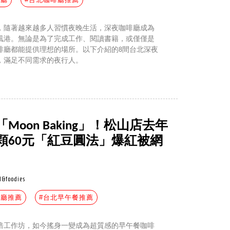
，隨著越來越多人習慣夜晚生活，深夜咖啡廳成為
風港。無論是為了完成工作、閱讀書籍，或僅僅是
啡廳都能提供理想的場所。以下介紹的8間台北深夜
，滿足不同需求的夜行人。
oon Baking」！松山店去年
顆60元「紅豆圓法」爆紅被網
l&foodies
啡廳推薦
#台北早午餐推薦
焙工作坊，如今搖身一變成為超質感的早午餐咖啡