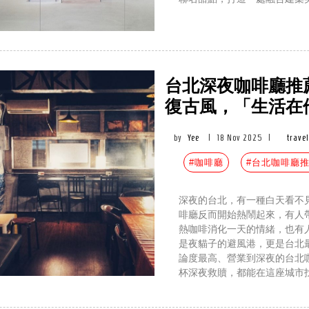
台北深夜咖啡廳推
復古風，「生活在
by
Yee
|
18 Nov 2025
|
trave
#咖啡廳
#台北咖啡廳
深夜的台北，有一種白天看不
啡廳反而開始熱鬧起來，有人
熱咖啡消化一天的情緒，也有
是夜貓子的避風港，更是台北
論度最高、營業到深夜的台北
杯深夜救贖，都能在這座城市