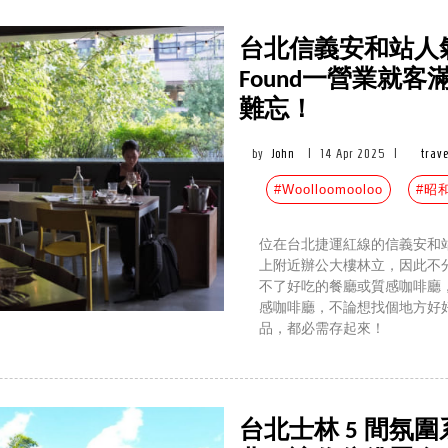
台北信義安和站人氣咖
Found一營業就
難忘！
by
John
|
14 Apr 2025
|
trav
#Woolloomooloo
#昭
位在台北捷運紅線的信義安和站
上附近辦公大樓林立，因此不
不了好吃的餐廳或質感咖啡廳，
感咖啡廳，不論想找個地方好
品，都必需存起來！
台北士林 5 間氛圍