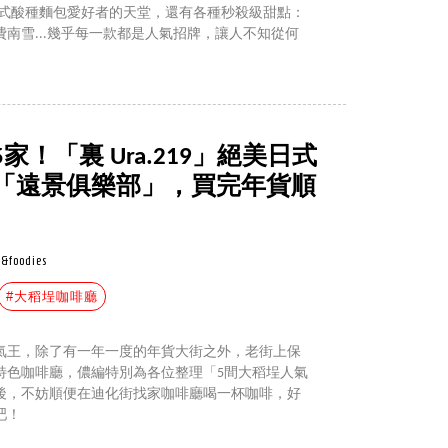
不只是歐式酸種麵包愛好者的天堂，還有各種秒殺級甜點：
南雪...幾乎每一款都是人氣招牌，讓人不知從何
！「裏 Ura.219」絕美日式
「遠景俱樂部」，買完年貨順
l&foodies
#大稻埕咖啡廳
氣王，除了有一年一度的年貨大街之外，老街上保
特色咖啡廳，儂編特別為各位整理「5間大稻埕人氣
後，不妨順便在迪化街找家咖啡廳喝一杯咖啡，好
吧！