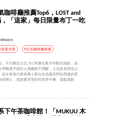
啡廳推薦Top6，LOST and
客滿，「這家」每日限量布丁一吃
el&foodies
和浪漫冰室
#台北咖啡廳推薦
，不只鄰近台北 101 與通化夜市等觀光熱點，加
分早晚或平假日人潮總是不間斷，人流多當然也少
這次來為大家推薦 6 家位在信義安和站周邊的質
好的辦公，或想要享受好吃的早午餐、甜點或飲
系下午茶咖啡館！「MUKUU 木