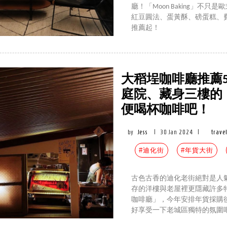
廳！「Moon Baking」
紅豆圓法、蛋黃酥、磅蛋糕、費
推薦起！
大稻埕咖啡廳推薦5家
庭院、藏身三樓的
便喝杯咖啡吧！
by
Jess
|
30 Jan 2024
|
trave
#迪化街
#年貨大街
古色古香的迪化老街絕對是人
存的洋樓與老屋裡更隱藏許多
咖啡廳」，今年安排年貨採購
好享受一下老城區獨特的氛圍