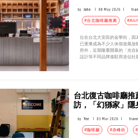
by
John
|
08 May 2026
|
tra
#台北咖啡廳推薦
#Alc
位在台北大安區的金華街，因
已逐漸成為不少人休假放風放鬆
所外，近期隆重開幕的「光在
設計等不同品牌進駐而攻佔社
台北復古咖啡廳推薦
訪，「幻猻家」隱
by
Yee
|
03 Mar 2026
|
trave
#咖啡廳
#赤峰街