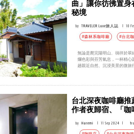
曲」讓你彷彿置身
秘境
by
TRAVELER Luxe旅人誌
|
10 F
#森林系咖啡廳
#台北
無論是爬完陽明山、徜徉於翠
爛色彩與芬芳氣息，一杯精心
趟親近自然、沉浸美景的微旅
台北深夜咖啡廳推薦8間
作者夜歸宿、「咖
by
Haremi
|
11 Sep 2024
|
tr
#咖啡店
#台北深夜咖