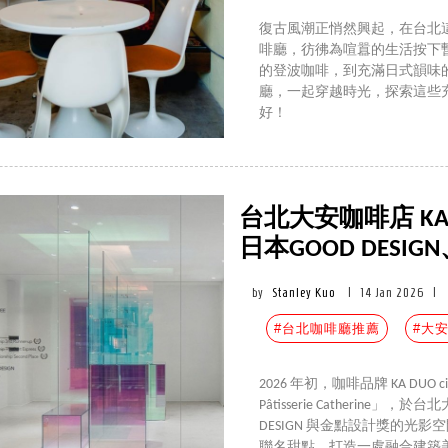
復古風潮正悄然興起，在台北
啡廳，彷彿為喧囂的生活按下
的登波咖啡，到充滿日式韻味
廳，一起穿越時光，探索這些
好！
台北大安咖啡店 KA
日本GOOD DES
by
Stanley Kuo
|
14 Jan 2026
|
#台北咖啡廳推薦
#大
2026 年初，咖啡品牌 KA DUO 
Pâtisserie Catherin
DESIGN 與金點設計獎的
聯名甜點，打造一處融合建築