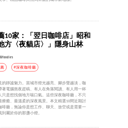
薦10家：「翌日咖啡店」昭和
他方〈夜貓店〉」隱身山林
l&foodies
推薦
#深夜咖啡廳
見的靜謐魅力。當城市燈光越亮、腳步聲越淡，咖
帶著電腦熬夜趕稿、有人在角落閱讀、有人用一杯
人只是想找個地方喘口氣。這些深夜咖啡廳，不只
最療癒、最溫柔的深夜風景。本文精選10間近期討
咖啡廳，無論你是想工作、聊天、放空或是需要一
找到屬於你的那盞小燈。