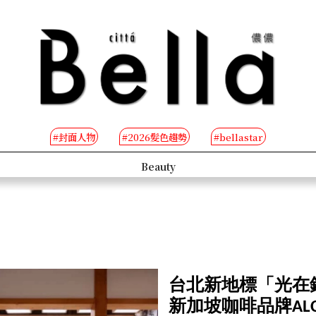
#封面人物
#2026髮色趨勢
#bellastar
B-TV
台北新地標「光在
新加坡咖啡品牌ALC