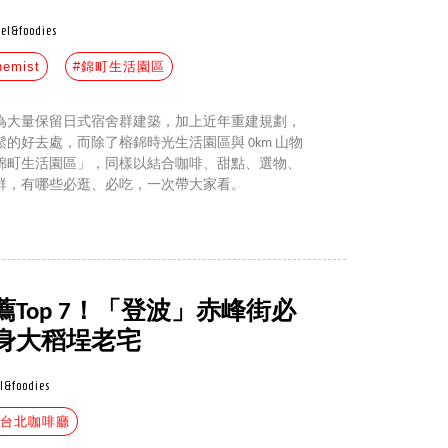
vel&foodies
hemist
#錦町生活園區
為大量保留日式宿舍群建築，加上近年重建規劃，
的好去處，而除了榕錦時光生活園區與 0km 山物
錦町生活園區」，同樣以結合咖啡、甜點、選物、
群，有哪些必逛、必吃，一次帶大家看。
Top 7！「登波」赤峰街必
身大稻埕老宅
l&foodies
#台北咖啡廳