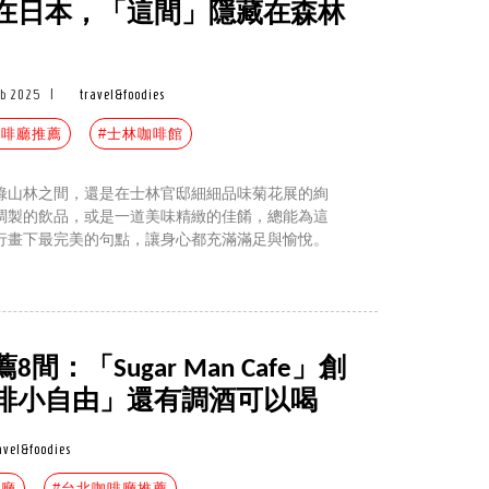
在日本，「這間」隱藏在森林
eb 2025
|
travel&foodies
咖啡廳推薦
#士林咖啡館
綠山林之間，還是在士林官邸細細品味菊花展的絢
調製的飲品，或是一道美味精緻的佳餚，總能為這
行畫下最完美的句點，讓身心都充滿滿足與愉悅。
：「Sugar Man Cafe」創
啡小自由」還有調酒可以喝
avel&foodies
啡廳
#台北咖啡廳推薦