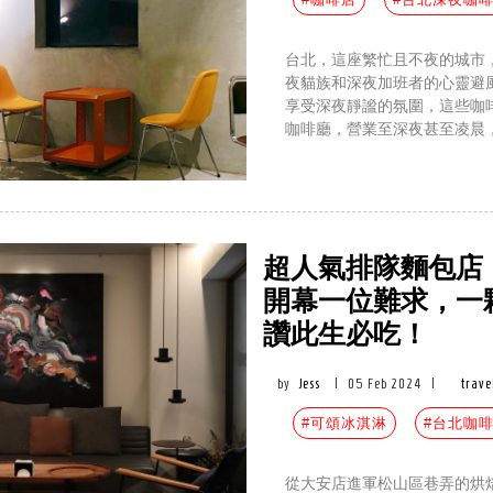
台北，這座繁忙且不夜的城市
夜貓族和深夜加班者的心靈避
享受深夜靜謐的氛圍，這些咖
咖啡廳，營業至深夜甚至凌晨
超人氣排隊麵包店「M
開幕一位難求，一
讚此生必吃！
by
Jess
|
05 Feb 2024
|
trave
#可頌冰淇淋
#台北咖
從大安店進軍松山區巷弄的烘