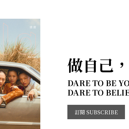
做自己
DARE TO BE Y
DARE TO BELI
訂閱 SUBSCRIBE