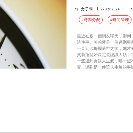
by
女子學
|
27 Apr 2024
|
n
#時間分配
#時間管理
最近在跟一個網友聊天，聊到
這件事。芙莉蓮是一個遲到專
一直到欣梅爾過世之後，她才
芙莉蓮開始決定去認識人類，
一些遲到會讓人生氣，哪一些
實，遲到是一件讓人生氣的事