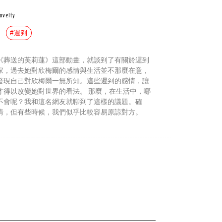
ovelty
#遲到
《葬送的芙莉蓮》這部動畫，就談到了有關於遲到
家，過去她對欣梅爾的感情與生活並不那麼在意，
發現自己對欣梅爾一無所知。這些遲到的感情，讓
才得以改變她對世界的看法。 那麼，在生活中，哪
不會呢？我和這名網友就聊到了這樣的議題。確
情，但有些時候，我們似乎比較容易原諒對方。