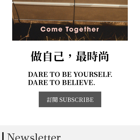
做自己，最時尚
DARE TO BE YOURSELF.
DARE TO BELIEVE.
訂閱 SUBSCRIBE
Newsletter