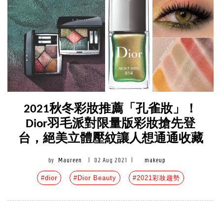
2021秋冬彩妝推薦「孔雀妝」！
Dior羽毛派對限量版彩妝搶先登
台，絕美立體壓紋讓人想通通收藏
by
Maureen
|
02 Aug 2021
|
makeup
#dior
#Dior Beauty
#2021彩妝趨勢