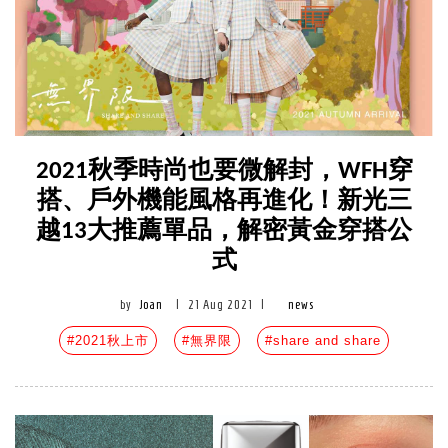
2021秋季時尚也要微解封，WFH穿
搭、戶外機能風格再進化！新光三
越13大推薦單品，解密黃金穿搭公
式
by
Joan
|
21 Aug 2021
|
news
#2021秋上市
#無界限
#share and share