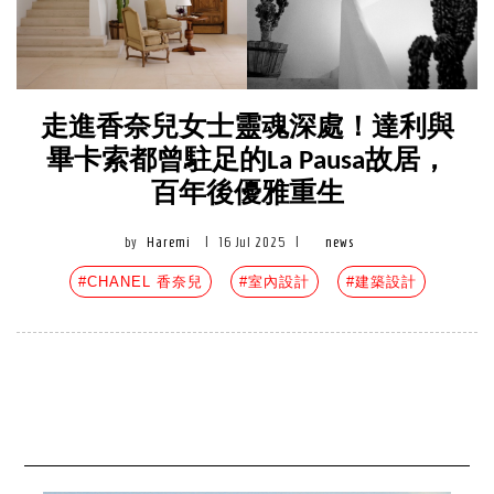
走進香奈兒女士靈魂深處！達利與
畢卡索都曾駐足的La Pausa故居，
百年後優雅重生
by
Haremi
|
16 Jul 2025
|
news
#CHANEL 香奈兒
#室內設計
#建築設計