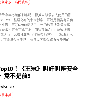
捷頓家族：名門韻事
來看看今年必追的影集吧！根據全球最多人使用的影
 Movie Data）整理公布的十大影集，可說是相當有公信
看，巨頭Netflix霸佔了一半的榜單成為最大贏
遊戲》更奪下第三名，而這兩年在OTT急速擴張、
y也不落人後，以漫威系列《汪達與幻視》、《洛基》包
榜，可說是各有千秋。如果以下影集還有沒看過的，
Top10！《王冠》叫好叫座安全
》竟不是前5
es&culture
後翼棄兵