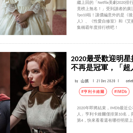
繼上回的「Netflix美劇20
竟榜上無名！」受到讀者的廣泛
Tpo10啦！讓儂編意外的是
人》、《性愛自修室》和《艾
集稱霸年度排行榜吧！
2020最受歡迎明
不再是冠軍，「超
by
山抓
|
21 Dec 2020
|
cele
#亨利卡維爾
#IMDb
2020年即將結束，IMDb
人」亨利卡維爾僅排第10名
第4，快來看看還有哪些明星