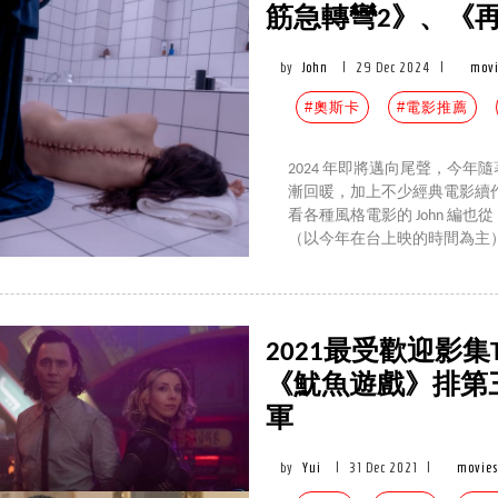
筋急轉彎2》、《
by
John
|
29 Dec 2024
|
movi
#奧斯卡
#電影推薦
2024 年即將邁向尾聲，今
漸回暖，加上不少經典電影續
看各種風格電影的 John 編也
（以今年在台上映的時間為主
2021最受歡迎影集T
《魷魚遊戲》排第三
軍
by
Yui
|
31 Dec 2021
|
movies