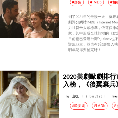
#影集
#IMDb
#柏
到了2021年的最後一天，就
劇評分網站IMDb（Internet
力且符合大眾標準，依這個排名來
家，其中造成全球熱潮的《魷魚
目前也已登陸台灣的Disne
辦冠亞軍，並也有3部影集入
明年記得要補完呀！
2020美劇歐劇排行
入榜，《後翼棄兵
by
山抓
|
31 Dec 2020
|
movi
#歐美劇
#IMDb
#