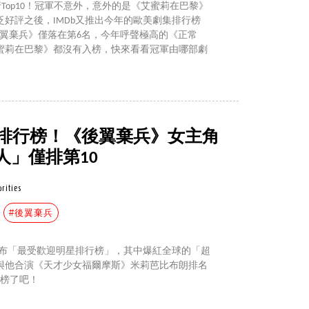
20排行Top10！冠軍不意外，意外的是《艾蜜莉在巴黎》
好評之後，IMDb又推出今年的歐美劇集排行榜
《後翼棄兵》僅落在第6名，今年呼聲極高的《正常
蜜莉在巴黎》都沒有入榜，快來看看冠軍由哪部劇
星排行榜！《後翼棄兵》女主角
人」僅排第10
brities
#後翼棄兵
最近公布「最受歡迎明星排行榜」，其中爆紅全球的「超
，與他合演《天才少女福爾摩斯》米莉芭比布朗排名
上榜了吧！