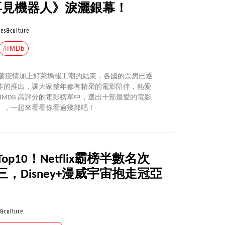
再見機器人》淚灑銀幕！
es&culture
#IMDb
年隨著疫情加上好萊塢罷工潮的結束，各國的票房已逐
作的推出，讓大家整年都有精采的電影陪伴，熱愛
從 IMDB 高評分的電影榜單中，選出十部最愛的電影
），一起來看看你看過幾部吧！
op10！Netflix霸榜半數名次
，Disney+漫威宇宙抱走冠亞
&culture