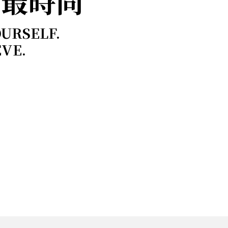
，最時尚
OURSELF.
EVE.