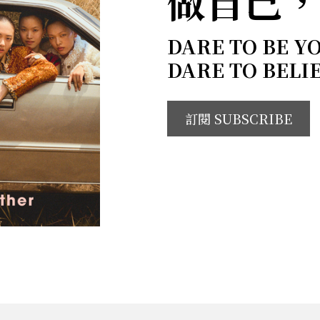
做自己
DARE TO BE Y
DARE TO BELI
訂閱 SUBSCRIBE