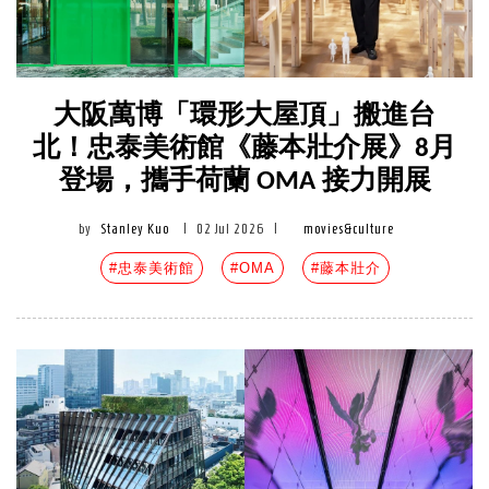
大阪萬博「環形大屋頂」搬進台
北！忠泰美術館《藤本壯介展》8月
登場，攜手荷蘭 OMA 接力開展
by
Stanley Kuo
|
02 Jul 2026
|
movies&culture
#忠泰美術館
#OMA
#藤本壯介