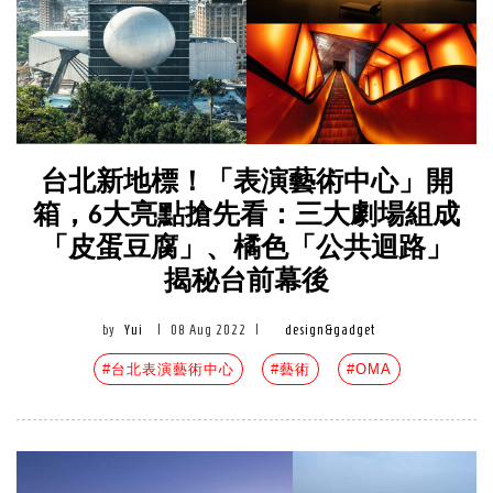
台北新地標！「表演藝術中心」開
箱，6大亮點搶先看：三大劇場組成
「皮蛋豆腐」、橘色「公共迴路」
揭秘台前幕後
by
Yui
|
08 Aug 2022
|
design&gadget
#台北表演藝術中心
#藝術
#OMA