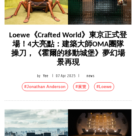
Loewe《Crafted World》東京正式登
場！4大亮點：建築大師OMA團隊
操刀，《霍爾的移動城堡》夢幻場
景再現
by
Yee
|
07 Apr 2025
|
news
#Jonathan Anderson
#展覽
#Loewe