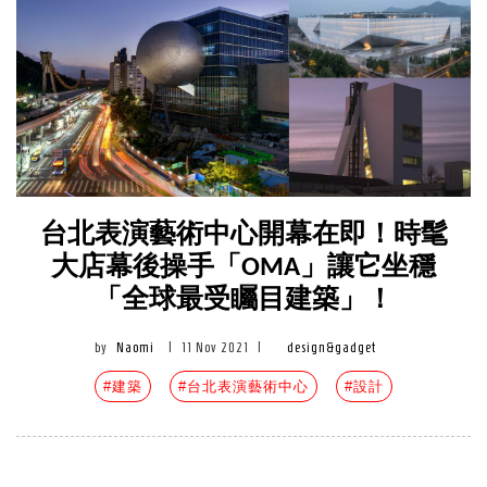
台北表演藝術中心開幕在即！時髦
大店幕後操手「OMA」讓它坐穩
「全球最受矚目建築」！
by
Naomi
|
11 Nov 2021
|
design&gadget
#建築
#台北表演藝術中心
#設計