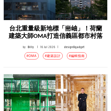
台北重量級新地標「耑岫」！荷蘭
建築大師OMA打造信義區都市村落
by
Billy
|
16 Jul 2026
|
design&gadget
#OMA
#建築設計
#編輯指南