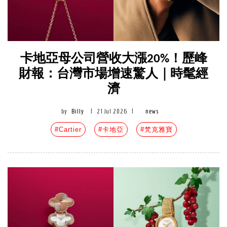
卡地亞母公司營收大漲20%！歷峰
財報：台灣市場增速驚人｜時髦經
濟
by
Billy
|
21 Jul 2026
|
news
#Cartier
#卡地亞
#梵克雅寶