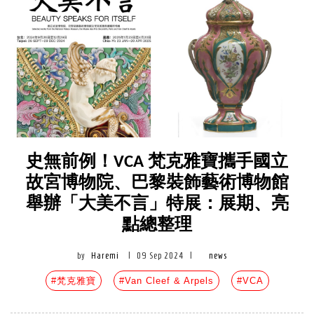
史無前例！VCA 梵克雅寶攜手國立
故宮博物院、巴黎裝飾藝術博物館
舉辦「大美不言」特展：展期、亮
點總整理
by
Haremi
|
09 Sep 2024
|
news
#梵克雅寶
#Van Cleef & Arpels
#VCA