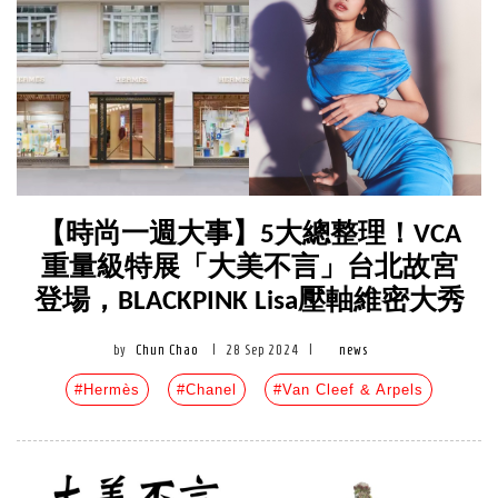
【時尚一週大事】5大總整理！VCA
重量級特展「大美不言」台北故宮
登場，BLACKPINK Lisa壓軸維密大秀
by
Chun Chao
|
28 Sep 2024
|
news
#Hermès
#Chanel
#Van Cleef & Arpels