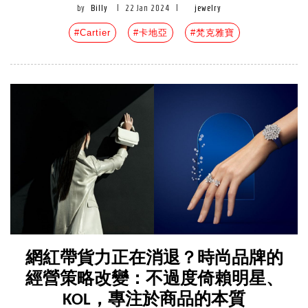
by
Billy
|
22 Jan 2024
|
jewelry
#Cartier
#卡地亞
#梵克雅寶
網紅帶貨力正在消退？時尚品牌的
經營策略改變：不過度倚賴明星、
KOL，專注於商品的本質