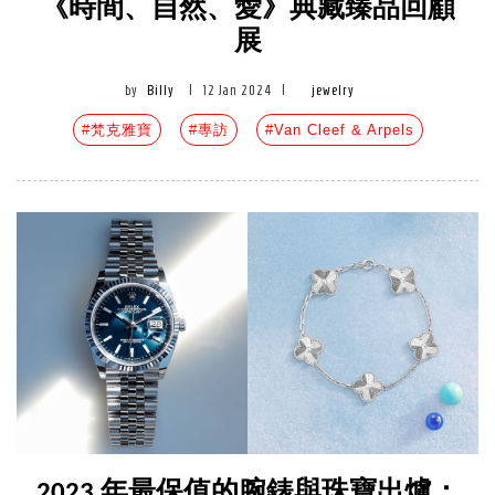
《時間、自然、愛》典藏臻品回顧
展
by
Billy
|
12 Jan 2024
|
jewelry
#梵克雅寶
#專訪
#Van Cleef & Arpels
2023 年最保值的腕錶與珠寶出爐：