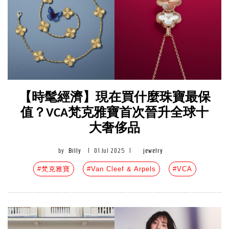
【時髦經濟】現在買什麼珠寶最保
值？VCA梵克雅寶首次晉升全球十
大奢侈品
by
Billy
|
01 Jul 2025
|
jewelry
#梵克雅寶
#Van Cleef & Arpels
#VCA