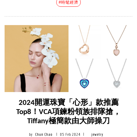
#時髦經濟
2024開運珠寶「心形」款推薦
Top8！VCA項鍊粉領族排隊搶，
Tiffany極簡款由大師操刀
by
Chun Chao
|
05 Feb 2024
|
jewelry