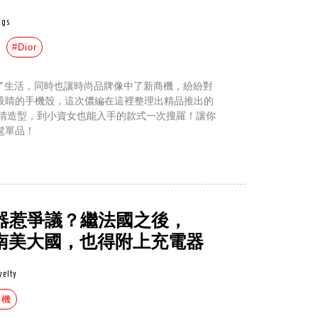
ags
#Dior
改變了生活，同時也讓時尚品牌像中了新商機，紛紛對
吸睛的手機殼，這次儂編在這裡整理出精品推出的
吸睛造型，到小資女也能入手的款式一次搜羅！讓你
髦單品！
充電器惹爭議？繼法國之後，
這個南美大國，也得附上充電器
velty
耳機