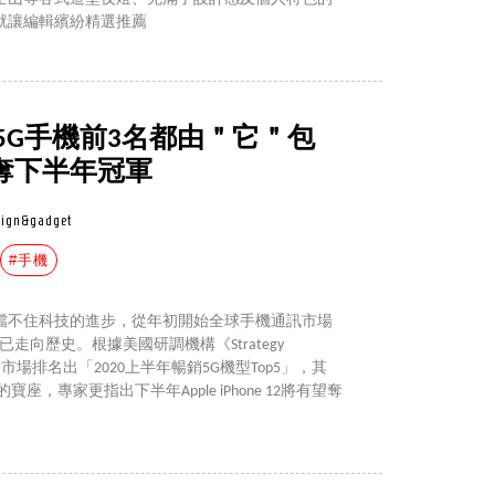
就讓編輯繽紛精選推薦
銷5G手機前3名都由＂它＂包
有望奪下半年冠軍
sign&gadget
#手機
抵擋不住科技的進步，從年初開始全球手機通訊市場
已走向歷史。根據美國研調機構《Strategy
針對市場排名出「2020上半年暢銷5G機型Top5」，其
寶座，專家更指出下半年Apple iPhone 12將有望奪