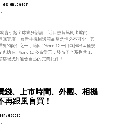
design&gadget
場，就會引起全球瘋狂討論，近日熱騰騰剛出爐的
粉們燒得體無完膚！買新手機周邊商品當然也必不可少，其
配件之一，這回 iPhone 12 一口氣推出 4 種規
 也搶在 iPhone 12 公布當天，發布了全系列共 15
者都能找到適合自己的完美配件！
包！價錢、上市時間、外觀、相機
不再跟風盲買！
sign&gadget