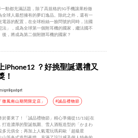
後，一舉一動都充滿話題，除了高規格的5G手機讓果粉徹
為全球人最想擁有的夢幻逸品。除此之外，還有一
充電器的配置，在全球粉絲一臉問號的同時，法國
犯法」，成為全球第一個附耳機的國家，繼法國不
」後，將成為第二個附贈耳機的國家？
Phone12 ？好挑聖誕選禮又
獎！
esign&gadget
「微風南山期間限定店」
#誠品禮物節
終於要來了！「誠品禮物節」精心準備從11/13起在
，打造濃厚的聖誕氛圍、雪人酒瓶造型的「かまわ
設多元俱全；再加上人氣電玩瑪莉歐「超級星
士山等各式造型夜燈、充滿了設計感及個人特色的