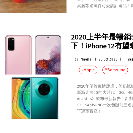
桌曆等逾萬件可愛設計選品！
2020上半年最暢
下！iPhone12
by
Naomi
|
30 Oct 2020
|
de
#Apple
#Samsung
2020年儘管疫情肆虐，但仍
漸漸走向5G的大時代，3G、4G
Analytics》發布最新報告，
中，SAMSUNG一次包辦前三名的
下冠軍寶座！