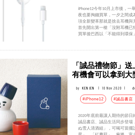
iPhone12今年10月上市
夜也要掏錢買單，一夕之間成
項全新變革那就是捨去耳機與
首先開出第一槍「沒附耳機已
買單後巴西以「不能得到環保
「誠品禮物節」送上i
有機會可以拿到大
by
KEN JEN
|
10 Nov 2020
|
d
#iPhone12
#誠品書店
2020年底前最讓人期待的節日
誠品書店、誠品生活同步登場
ぬ雪人清酒組」，可喝可當擺
星」、「紅蘑菇」、麻將、富