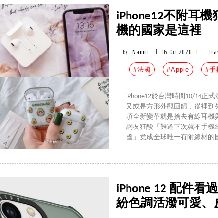
iPhone12不附
機的國家是這裡
by
Naomi
|
16 Oct 2020
|
tra
#法國
#Apple
#手
iPhone12於台灣時間10/
又或是方形外觀回歸，從裡到
項全新變革就是捨去有線耳機
網友狂酸「難道下次就不手機
國」竟成全球唯一有附線材的
iPhone 12 
紛色調活潑可愛、