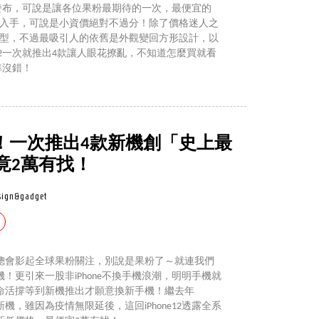
凌晨發布，可說是讓各位果粉最期待的一次，最便宜的
要2萬出就能入手，可說是小資價絕對不過分！除了價格迷人之
G的機型，不過最吸引人的依舊是外觀變回方形設計，以
e12一次就推出4款讓人眼花撩亂，不知道怎麼買就看
」準沒錯！
曝光！一次推出4款新機創「史上最
竟2萬有找！
sign&gadget
新機種，總會影起全球果粉關注，別說是果粉了～就連我們
！更引來一股非iPhone不換手機浪潮，明明手機就
命活撐等到新機推出才願意換新手機！繼去年
e再推新機，雖因為疫情無限延後，這回iPhone12透露全系