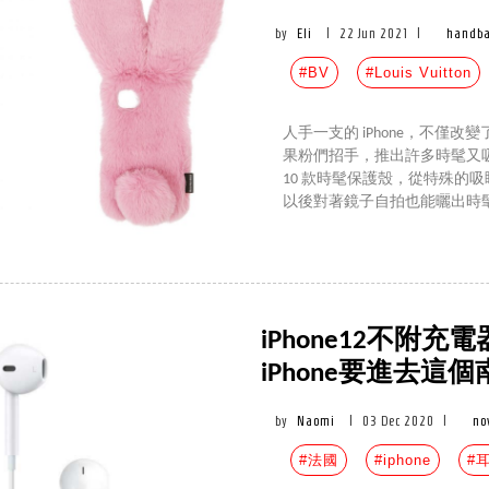
by
Eli
|
22 Jun 2021
|
handb
#BV
#Louis Vuitton
人手一支的 iPhone，不僅
果粉們招手，推出許多時髦又
10 款時髦保護殼，從特殊的
以後對著鏡子自拍也能曬出時
iPhone12不附
iPhone要進去
by
Naomi
|
03 Dec 2020
|
no
#法國
#iphone
#