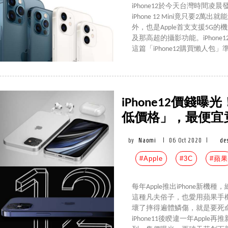
iPhone12於今天台灣時間
iPhone 12 Mini竟只
外，也是Apple首支支援5
及那高超的攝影功能。iPhon
這篇「iPhone12購買懶人包
iPhone12價錢
低價格」，最便宜
by
Naomi
|
06 Oct 2020
|
de
#Apple
#3C
#蘋果
每年Apple推出iPhone
這種凡夫俗子，也愛用蘋果手機
壞了摔得遍體鱗傷，就是要死
iPhone11後睽違一年Appl