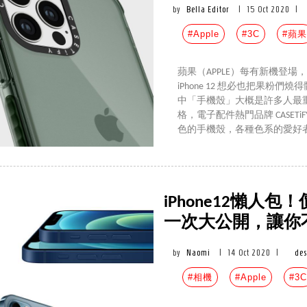
by
Bella Editor
|
15 Oct 2020
|
#Apple
#3C
#蘋果
蘋果（APPLE）每有新機登
iPhone 12 想必也把果
中「手機殼」大概是許多人最重視的
格，電子配件熱門品牌 CASETiFY
色的手機殼，各種色系的愛好
iPhone12懶人
一次大公開，讓你
by
Naomi
|
14 Oct 2020
|
de
#相機
#Apple
#3C