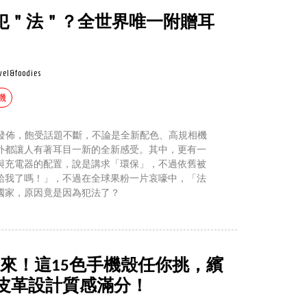
耳機犯＂法＂？全世界唯一附贈耳
vel&foodies
機
14正式發佈，飽受話題不斷，不論是全新配色、高規相機
外都讓人有著耳目一新的全新感受。其中，更有一
與充電器的配置，說是講求「環保」，不過依舊被
給我了嗎！」，不過在全球果粉一片哀嚎中，「法
國家，原因竟是因為犯法了？
配件看過來！這15色手機殼任你挑，繽
皮革設計質感滿分！