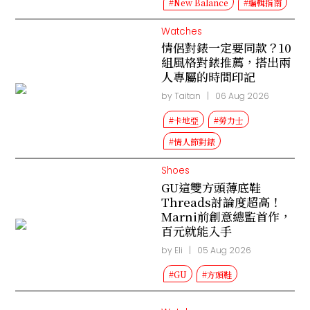
#New Balance
#編輯指南
Watches
情侶對錶一定要同款？10
組風格對錶推薦，搭出兩
人專屬的時間印記
by Taitan
|
06 Aug 2026
#卡地亞
#勞力士
#情人節對錶
Shoes
GU這雙方頭薄底鞋
Threads討論度超高！
Marni前創意總監首作，
百元就能入手
by Eli
|
05 Aug 2026
#GU
#方頭鞋