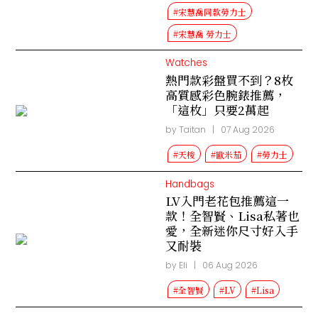
#宋慧喬同款勞力士
#宋慧喬 勞力士
Watches
熱門款彩盤買不到？8枚
高質感彩色腕錶推薦，
「這枚」只要2萬起
by Taitan
|
07 Aug 2026
#天梭
#歐米茄
#勞力士
Handbags
LV入門老花包推薦這一
款！全智賢、Lisa私著也
愛，全新迷你尺寸好入手
又耐裝
by Eli
|
06 Aug 2026
#全智賢
#LV
#Lisa