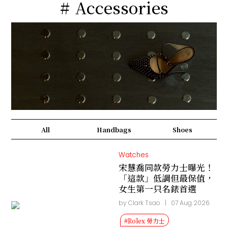
Accessories
All
Handbags
Shoes
Watches
宋慧喬同款勞力士曝光！
「這款」低調但最保值，
女生第一只名錶首選
by Clark Tsao
|
07 Aug 2026
#Rolex 勞力士