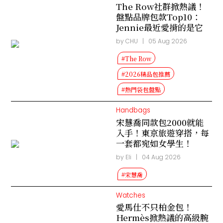
The Row社群掀熱議！
盤點品牌包款Top10：
Jennie最近愛揹的是它
by CHU
|
05 Aug 2026
#The Row
#2026精品包推薦
#熱門袋包盤點
Handbags
宋慧喬同款包2000就能
入手！東京旅遊穿搭，每
一套都宛如女學生！
by Eli
|
04 Aug 2026
#宋慧喬
Watches
愛馬仕不只柏金包！
Hermès掀熱議的高級腕