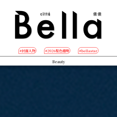
#封面人物
#2026髮色趨勢
#bellastar
People
B-TV