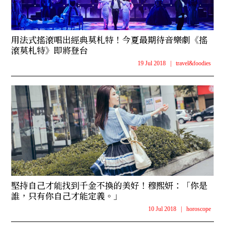
用法式搖滾唱出經典莫札特！今夏最期待音樂劇《搖
滾莫札特》即將登台
19 Jul 2018
|
travel&foodies
堅持自己才能找到千金不換的美好！穆熙妍：「你是
誰，只有你自己才能定義。」
10 Jul 2018
|
horoscope