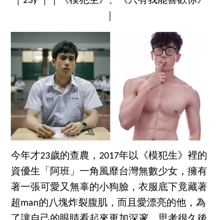
｜23y ｜｜《模犯生》、《只有我能喜歡你》
｜
今年才23歲的查農，2017年以《模犯生》裡的
資優生「阿班」一角風靡台灣無數少女，擁有
著一張可愛又無辜的小狗臉，衣服底下竟藏著
超man的八塊炸裂腹肌，而且愛漂亮的他，為
了讓自己的眼睛看起來更加深邃，思考很久後