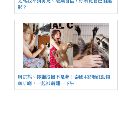
太高找不到男友、毫無自信，你看見自己的縮
影？
與浣熊、獰貓抱抱不是夢！泰國4家爆紅動物
咖啡廳，一起被萌翻一下午