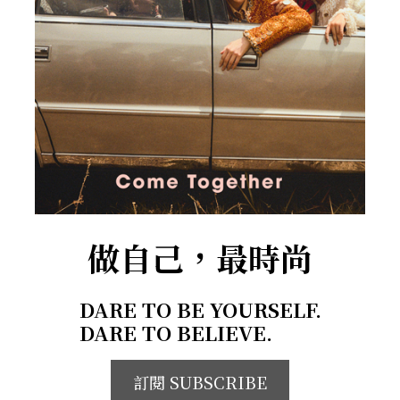
做自己，最時尚
DARE TO BE YOURSELF.
DARE TO BELIEVE.
訂閱 SUBSCRIBE