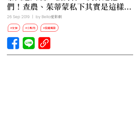
們！查農、茱蒂蒙私下其實是這樣...
26 Sep 2019
|
by
Bella愛影劇
#女神
#小鮮肉
#泰國電影