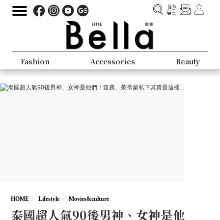
Fashion
Accessories
Beauty
HOME
Lifestyle
Movies&culture
泰國超人氣90後男神、女神是他