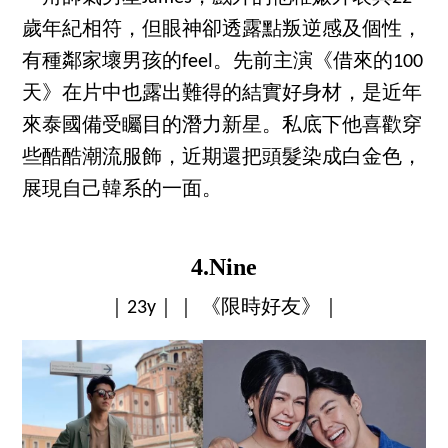
歲年紀相符，但眼神卻透露點叛逆感及個性，
有種鄰家壞男孩的feel。先前主演《借來的100
天》在片中也露出難得的結實好身材，是近年
來泰國備受矚目的潛力新星。私底下他喜歡穿
些酷酷潮流服飾，近期還把頭髮染成白金色，
展現自己韓系的一面。
4.Nine
｜23y｜｜ 《限時好友》｜