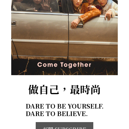
做自己，最時尚
DARE TO BE YOURSELF.
DARE TO BELIEVE.