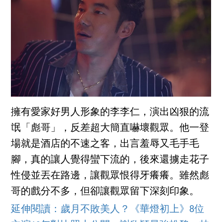
擁有愛家好男人形象的李李仁，演出凶狠的流
氓「彪哥」，反差超大簡直嚇壞觀眾。他一登
場就是酒店的不速之客，出言羞辱又毛手毛
腳，真的讓人覺得蠻下流的，後來還擄走花子
性侵並丟在路邊，讓觀眾恨得牙癢癢。雖然彪
哥的戲分不多，但卻讓觀眾留下深刻印象。
延伸閱讀：歲月不敗美人？《華燈初上》8位