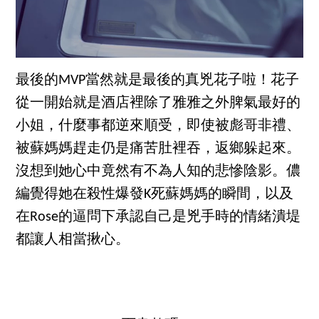
最後的MVP當然就是最後的真兇花子啦！花子
從一開始就是酒店裡除了雅雅之外脾氣最好的
小姐，什麼事都逆來順受，即使被彪哥非禮、
被蘇媽媽趕走仍是痛苦肚裡吞，返鄉躲起來。
沒想到她心中竟然有不為人知的悲慘陰影。儂
編覺得她在殺性爆發K死蘇媽媽的瞬間，以及
在Rose的逼問下承認自己是兇手時的情緒潰堤
都讓人相當揪心。