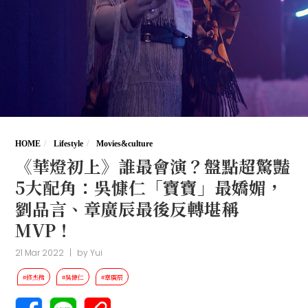
HOME
Lifestyle
Movies&culture
《華燈初上》誰最會演？盤點超驚豔
5大配角：吳慷仁「寶寶」最嬌媚，
劉品言、章廣辰最後反轉堪稱
MVP！
21 Mar 2022
|
by
Yui
#修杰楷
#吳慷仁
#章廣辰