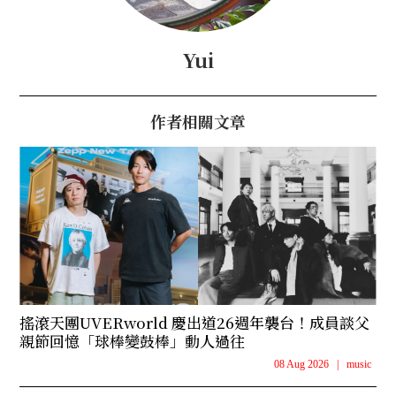
Yui
作者相關文章
搖滾天團UVERworld 慶出道26週年襲台！成員談父
親節回憶「球棒變鼓棒」動人過往
08 Aug 2026
|
music