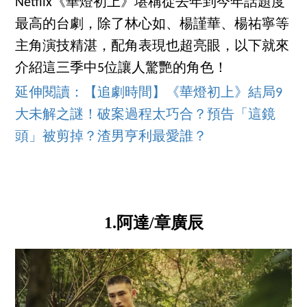
Netflix《華燈初上》堪稱從去年到今年話題度
最高的台劇，除了林心如、楊謹華、楊祐寧等
主角演技精湛，配角表現也超亮眼，以下就來
介紹這三季中5位讓人驚艷的角色！
延伸閱讀：【追劇時間】《華燈初上》結局9
大未解之謎！破案過程太巧合？預告「這鏡
頭」被剪掉？渣男亨利最愛誰？
1.阿達/章廣辰