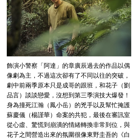
飾演小警察「阿達」的章廣辰過去的作品以偶
像劇為主，不過這次卻有了不同以往的突破，
劇中前兩季原本只是成哥的跟班，和花子（劉
品言）談談戀愛，沒想到第三季演技大爆發！
身為撞死江瀚（鳳小岳）的兇手以及幫忙掩護
蘇慶儀（楊謹華）命案的共犯，最後在審訊室
從心虛、驚慌到崩潰的情緒轉換非常到位，與
花子之間營造出來的氛圍很像東野圭吾的《白