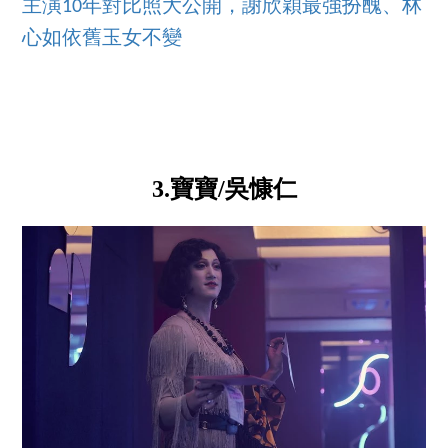
主演10年對比照大公開，謝欣穎最強扮醜、林
心如依舊玉女不變
3.寶寶/吳慷仁