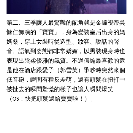
第二、三季讓人最驚豔的配角就是金鐘視帝吳
慷仁飾演的「寶寶」，身為變裝皇后出身的媽
媽桑，穿上女裝時從造型、妝容、說話的聲
音、語氣到姿態都非常嬌媚，以男裝現身時也
表現出陰柔優雅的氣質。不過儂編最喜歡的還
是他在酒店跟愛子（郭雪芙）爭吵時突然來個
低音砲，瞬間有種反差萌，還有頭髮在扭打中
被扯去的瞬間驚慌的樣子也讓人瞬間爆笑
（OS：快把頭髮還給寶寶啦！）。