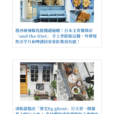
墨西哥辣椒乳酪醬超過癮！日本文青薯條店
「and the friet」 手工季節新沾醬，外帶現
炸洋芋片和啤酒回家看影集很有感！
清新甜點店「疍宅Eg ghost」行天宮一開幕