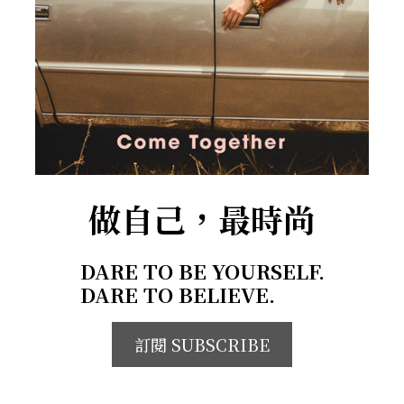
做自己，最時尚
DARE TO BE YOURSELF.
DARE TO BELIEVE.
訂閱 SUBSCRIBE