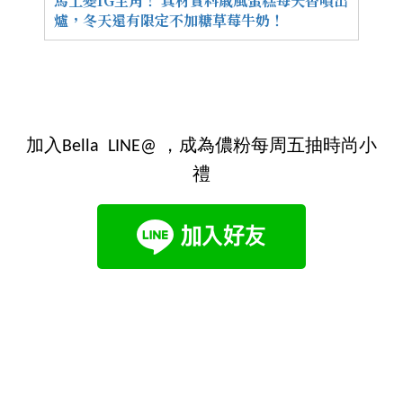
馬上變IG主角！ 真材實料戚風蛋糕每天香噴出
爐，冬天還有限定不加糖草莓牛奶！
加入Bella LINE@ ，成為儂粉每周五抽時尚小
禮