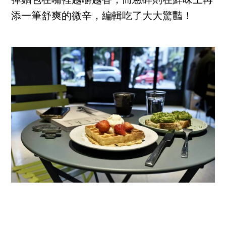
彈麵包在嘴裡越嚼越香，而蔥碎則在鮮味上再
添一筆舒爽的微辛，編輯吃了大大驚豔！