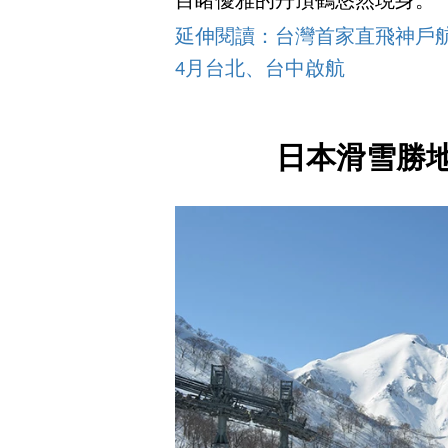
目睹優雅的丹頂鶴悠然現身。
延伸閱讀：台灣首家直飛神戶航
4月台北、台中啟航
日本滑雪勝地