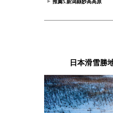
推薦5.新潟縣妙高高原
日本滑雪勝地