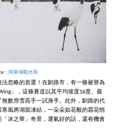
rce：
阿寒湖觀光局
無法忽略的首選！在釧路市，有一條被譽為
 Wing」，這條賽道以其平均坡度16度、最
了無數滑雪高手一試身手。此外，釧路的代
當寒風將湖面凍結，一朵朵如花般的霜花悄
美「冰之華」奇景，運氣好的話，還有機會