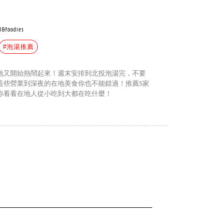
l&foodies
#泡湯推薦
地又開始熱鬧起來！週末安排到北投泡湯完，不要
這些營業到深夜的在地美食你也不能錯過！推薦5家
你看看在地人從小吃到大都在吃什麼！