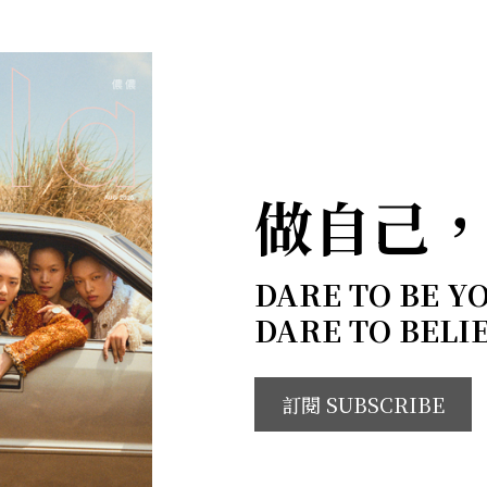
做自己
DARE TO BE Y
DARE TO BELI
訂閱 SUBSCRIBE