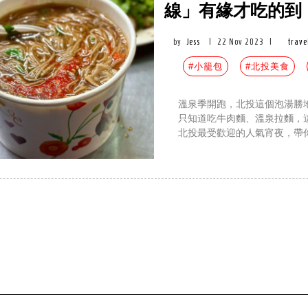
線」有緣才吃的到
by
Jess
|
22 Nov 2023
|
trave
#小籠包
#北投美食
溫泉季開跑，北投這個泡湯勝
只知道吃牛肉麵、溫泉拉麵，
北投最受歡迎的人氣宵夜，帶