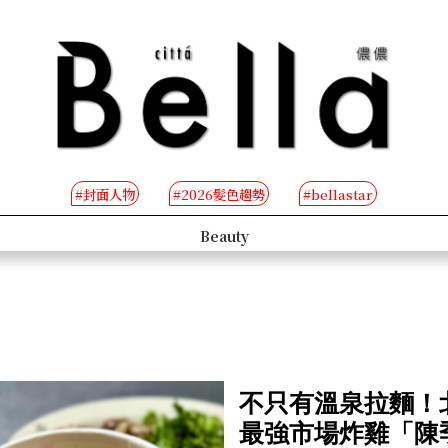
#封面人物
#2026髮色趨勢
#bellastar
s
Beauty
不只有溫泉拉麵！
最強市場炸雞「陳