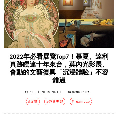
2022年必看展覽Top7！慕夏、達利
真跡睽違十年來台，莫內光影展、
會動的文藝復興「沉浸體驗」不容
錯過
by
Yui
|
20 Dec 2021
|
movies&culture
#展覽
#奈良美智
#TeamLab