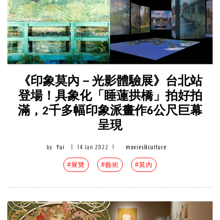
《印象莫內－光影體驗展》台北站
登場！具象化「睡蓮拱橋」拍好拍
滿，2千多幅印象派畫作6公尺巨幕
呈現
by
Yui
|
14 Jan 2022
|
movies&culture
#展覽
#藝術
#莫內