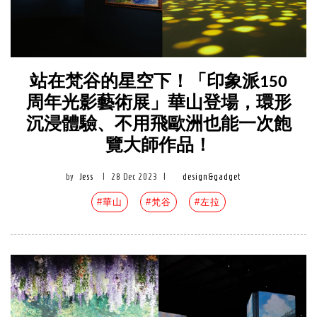
站在梵谷的星空下！「印象派150
周年光影藝術展」華山登場，環形
沉浸體驗、不用飛歐洲也能一次飽
覽大師作品！
by
Jess
|
28 Dec 2023
|
design&gadget
#華山
#梵谷
#左拉