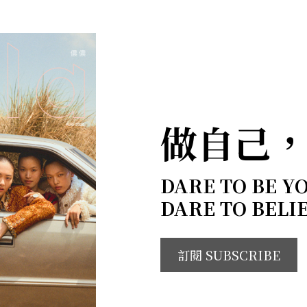
做自己
DARE TO BE Y
DARE TO BELI
訂閱 SUBSCRIBE