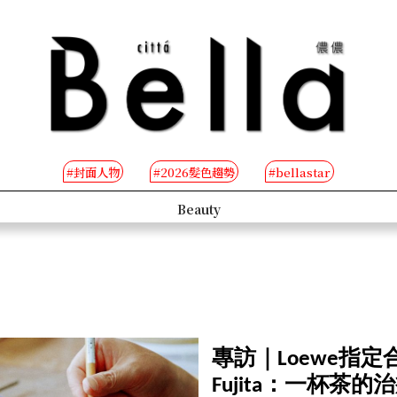
#封面人物
#2026髮色趨勢
#bellastar
People
B-TV
專訪｜Loewe指定
Fujita：一杯茶的