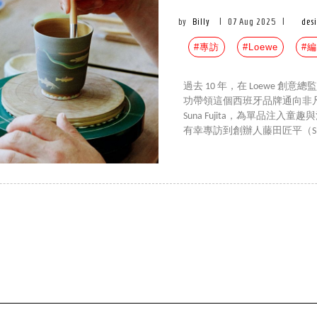
by
Billy
|
07 Aug 2025
|
des
#專訪
#Loewe
#
過去 10 年，在 Loewe 創意總監
功帶領這個西班牙品牌通向非
Suna Fujita，為單品注
有幸專訪到創辦人藤田匠平（Shohe