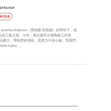
ign&gadget
編輯指南
 Jonathan Anderson（喬納森·安德森）的帶領下，成
凡的工藝之路。今年，再次攜手京都陶藝工作室
入童趣與治癒力，帶動營收增長，其實力不容小覷。而我們
i Fujita）。