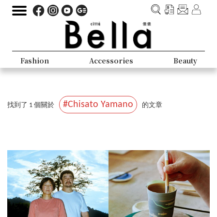
Fashion
Accessories
Beauty
#Chisato Yamano
找到了 1 個關於
的文章