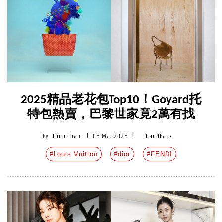
2025精品老花包Top10！Goyard托
特包熱賣，巴黎世家竟2萬有找
by
Chun Chao
|
05 Mar 2025
|
handbags
#Louis Vuitton
#dior
#FENDI