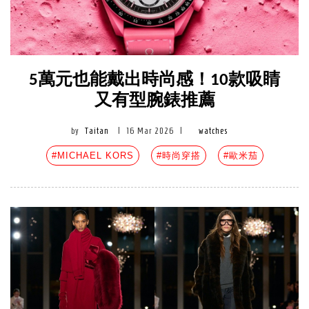
5萬元也能戴出時尚感！10款吸睛
又有型腕錶推薦
by
Taitan
|
16 Mar 2026
|
watches
#MICHAEL KORS
#時尚穿搭
#歐米茄