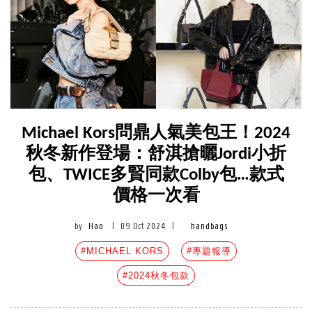
Michael Kors問鼎人氣美包王！2024
秋冬新作登場：舒淇搶曬Jordi小折
包、TWICE多賢同款Colby包…款式
價格一次看
by
Hao
|
09 Oct 2024
|
handbags
#MICHAEL KORS
#專題報導
#2024秋冬包款