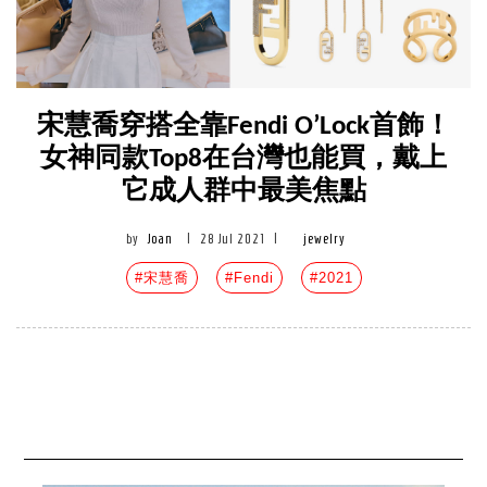
宋慧喬穿搭全靠Fendi O’Lock首飾！
女神同款Top8在台灣也能買，戴上
它成人群中最美焦點
by
Joan
|
28 Jul 2021
|
jewelry
#宋慧喬
#Fendi
#2021