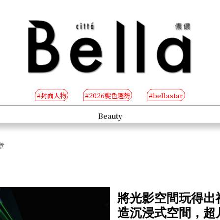
#封面人物
#2026髮色趨勢
#bellastar
s
Beauty
章
將光影空間玩得出
造沉浸式空間，超