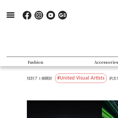
Fashion
Accessorie
#United Visual Artists
找到了 1 個關於
的文