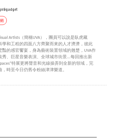
ign&gadget
藝術
sual Artists（簡稱UVA），團員可以說是臥虎藏
科學和工程的四面八方齊聚而來的人才濟濟，彼此
驚豔的感官饗宴，身為藝術裝置領域的翹楚，UVA作
秀、巨星音樂表演、全球城市街景...每回推出新
 Spaces”特展更將聲音和光線操弄到全新的領域，完
驗，時至今日仍舊令粉絲津津樂道。