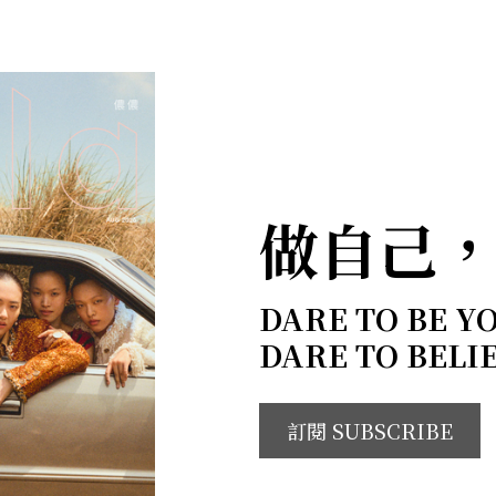
做自己
DARE TO BE Y
DARE TO BELI
訂閱 SUBSCRIBE