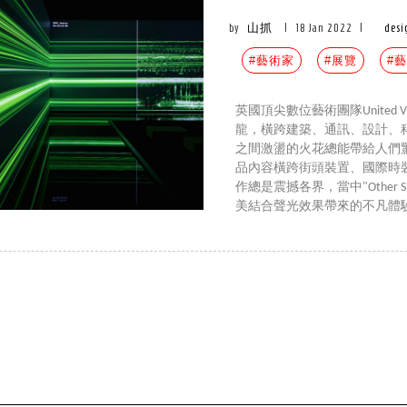
by
山抓
|
18 Jan 2022
|
des
#藝術家
#展覽
#
英國頂尖數位藝術團隊United Vi
龍，橫跨建築、通訊、設計、
之間激盪的火花總能帶給人們
品內容橫跨街頭裝置、國際時裝
作總是震撼各界，當中"Other
美結合聲光效果帶來的不凡體