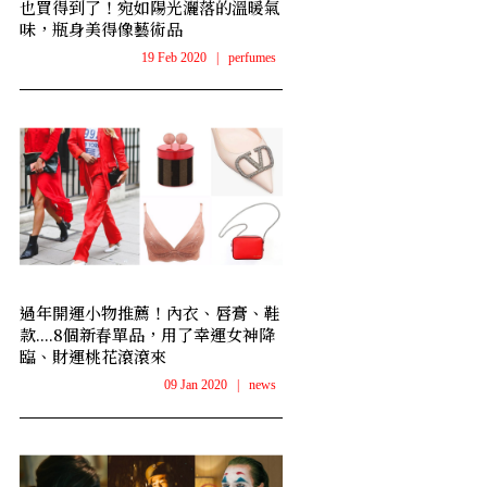
也買得到了！宛如陽光灑落的溫暖氣
味，瓶身美得像藝術品
19 Feb 2020
|
perfumes
過年開運小物推薦！內衣、唇膏、鞋
款....8個新春單品，用了幸運女神降
臨、財運桃花滾滾來
09 Jan 2020
|
news