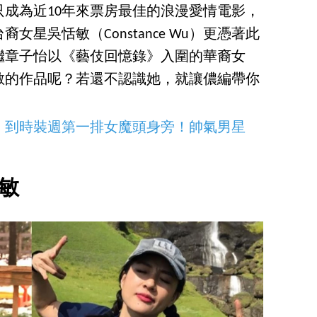
成為近10年來票房最佳的浪漫愛情電影，
星吳恬敏（Constance Wu）更憑著此
繼章子怡以《藝伎回憶錄》入圍的華裔女
敏的作品呢？若還不認識她，就讓儂編帶你
》到時裝週第一排女魔頭身旁！帥氣男星
敏