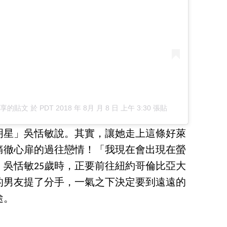
u）分享的貼文
於
PDT 2018 年 8月 月 8 日 上午 3:30
張貼
明星」吳恬敏說。其實，讓她走上這條好萊
痛徹心扉的過往戀情！「我現在會出現在螢
吳恬敏25歲時，正要前往紐約哥倫比亞大
的男友提了分手，一氣之下決定要到遠遠的
途。