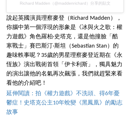
Richard Madden（@maddenrichard）分享的貼文
說起英國演員理察麥登（Richard Madden），
你腦中第一個浮現的形象是《冰與火之歌：權
力遊戲》角色羅柏·史塔克，還是他撞臉「酷
寒戰士」賽巴斯汀·斯坦（Sebastian Stan）的
趣味軼事呢？35歲的男星理察麥登近期在《永
恆族》演出戰術首領「伊卡利斯」，獨具魅力
的演出讓他的名氣再次飆漲，我們就趕緊來看
看他的介紹吧！
延伸閱讀：拍《權力遊戲》不洗頭、得6年憂
鬱症！史塔克公主10年蛻變《黑鳳凰》的勵志
故事