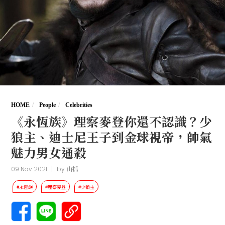
HOME
People
Celebrities
《永恆族》理察麥登你還不認識？少
狼主、迪士尼王子到金球視帝，帥氣
魅力男女通殺
09 Nov 2021
|
by
山抓
#永恆族
#理察麥登
#少狼主