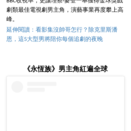
BBC收視率，更讓理察·麥登一舉獲得金球獎戲
劇類最佳電視劇男主角，演藝事業再度攀上高
峰。
延伸閱讀：看影集沒帥哥怎行？除克里斯潘
恩，這5大型男將陪你每個追劇的夜晚
《永恆族》男主角紅遍全球