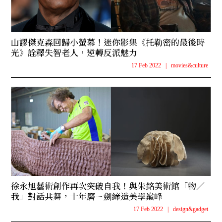
山謬傑克森回歸小螢幕！迷你影集《托勒密的最後時
光》詮釋失智老人，逆轉反派魅力
17 Feb 2022
|
movies&culture
徐永旭藝術創作再次突破自我！與朱銘美術館「物／
我」對話共舞，十年磨ㄧ劍締造美學巔峰
17 Feb 2022
|
design&gadget