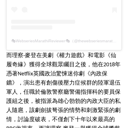
🎭WebseriesMarathiReviewer🎭（@thewebseriesmarathireview）分享的貼文
而理察·麥登在美劇《權力遊戲》和電影《仙
履奇緣》獲得全球觀眾矚目之後，他在2018年
憑著Netflix英國政治驚悚迷你劇《內政保
鑣》，演出患有創傷後壓力症候群的陸軍退伍
軍人，任職於倫敦警察廳警備指揮科的要員保
護組之後，被指派為雄心勃勃的內政大臣的私
人隨扈，該劇劍拔弩張的情勢和刺激緊張的劇
情，討論度破表，不僅創下十年以來最高的