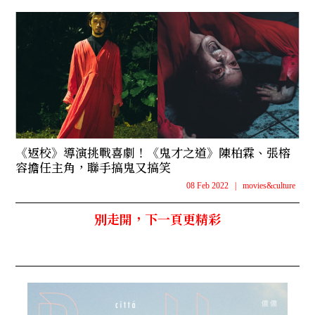
《返校》導演挑戰喜劇！《鬼才之道》陳柏霖、張榕
容擔任主角，聯手搞鬼又搞笑
08 Feb 2022
|
movies&culture
別走開，下一頁更精彩