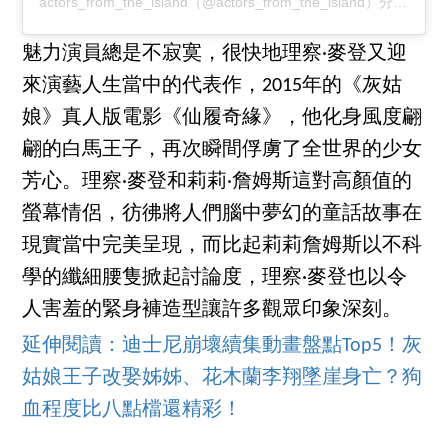
actors_from_the_island（@actors_from_the_island）分享的貼文
魅力演員總是不寂寞，很快地理察·麥登又迎
來演藝人生當中的代表作，2015年的《灰姑
娘》真人版電影《仙履奇緣》，他化身風度翩
翩的白馬王子，再次瞬間俘虜了全世界的少女
芳心。理察·麥登和莉莉·詹姆斯這對高顏值的
螢幕情侶，彷彿將人們腦中夢幻的童話故事在
現實當中完美呈現，而比起莉莉詹姆斯以不科
學的纖細腰隻掀起討論度，理察·麥登也以令
人害羞的緊身褲造型讓許多觀眾印象深刻。
延伸閱讀：迪士尼崩壞續集動畫盤點Top5！灰
姑娘王子改娶姊姊、花木蘭李翔墜崖身亡？狗
血程度比八點檔還精彩！