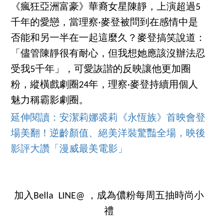
《瘋狂亞洲富豪》華裔女星陳靜，上演超過5
千年的愛戀，當理察·麥登被問到在感情中是
否能和另一半在一起這麼久？麥登搞笑說道：
「儘管陳靜很有耐心，但我想她應該沒辦法忍
受我5千年」，可愛詼諧的反映讓他更加圈
粉，縱橫戲劇圈24年，理察·麥登持續用個人
魅力稱霸影劇圈。
延伸閱讀：安潔莉娜裘莉《永恆族》首映會登
場美翻！逆齡顏值、絕美洋裝驚豔全場，映後
影評大讚「漫威最美電影」
加入Bella LINE@ ，成為儂粉每周五抽時尚小
禮