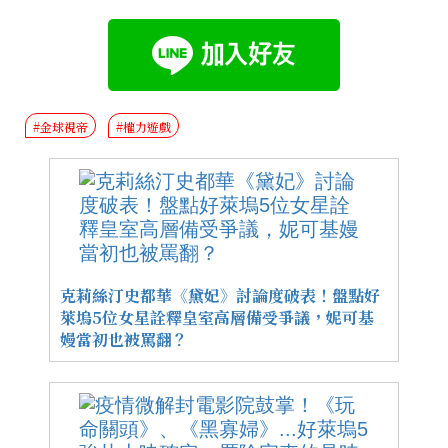
#金球視帝
#權力遊戲
克莉絲汀史都華《黛妃》討論度破表！盤點好
萊塢5位女星詮釋皇室高層備受爭議，妮可基
嫚當初也被罵翻？