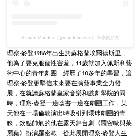
Richard Madden（@maddenrichard）分享的貼文
理察·麥登1986年出生於蘇格蘭埃爾德斯里，
他為了要克服個性害羞，11歲就加入佩斯利藝
術中心的青年劇團，經歷了10多年的學習，讓
理察·麥登更堅信未來要在演藝事業全力發
展，在就讀蘇格蘭皇家音樂和戲劇學院的同
時，理察·麥登一邊唸書一邊在劇團工作，某
天他在一場倫敦演出時吸引到環球劇團的青
睞，欽點帥氣的他在露天舞台劇《羅密歐與茱
麗葉》扮演羅密歐，從此展開理察·麥登人生